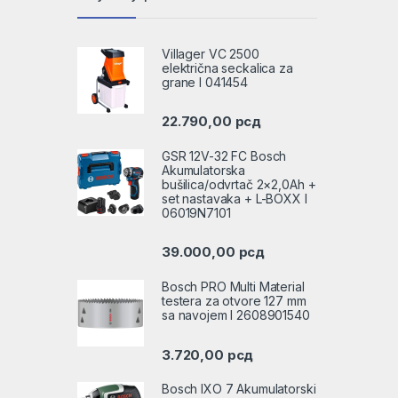
Villager VC 2500
električna seckalica za
grane l 041454
22.790,00
рсд
GSR 12V-32 FC Bosch
Akumulatorska
bušilica/odvrtač 2×2,0Ah +
set nastavaka + L-BOXX l
06019N7101
39.000,00
рсд
Bosch PRO Multi Material
testera za otvore 127 mm
sa navojem l 2608901540
3.720,00
рсд
Bosch IXO 7 Akumulatorski