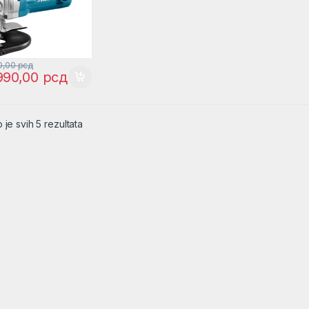
0,00
рсд
990,00
рсд
 je svih 5 rezultata