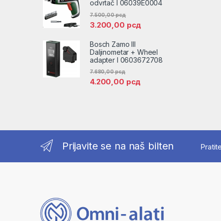
odvrtač l 06039E0004
7.500,00
рсд
3.200,00
рсд
Bosch Zamo III
Daljinometar + Wheel
adapter l 0603672708
7.680,00
рсд
4.200,00
рсд
Prijavite se na naš bilten
Pratit