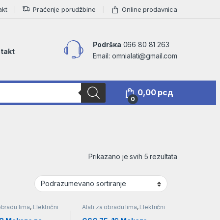
akt
Praćenje porudžbine
Online prodavnica
Podršкa
066 80 81 263
takt
Email: omnialati@gmail.com
0,00
рсд
0
Prikazano je svih 5 rezultata
 obradu lima
,
Električni
Alati za obradu lima
,
Električni
alat