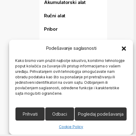
Akumulatorski alat
Ručni alat
Pribor
Merni alat
Podešavanje saglasnosti
Baštenski alat
Kako bismo vam pružili najbolje iskustvo, koristimo tehnologije
poput kolačića za čuvanje i/ili pristup informacijama o vašem
Aparati za varenje i
sečenje
uređaju. Prihvatanjem ovih tehnologija omogućavate nam
obradu podataka kao što su ponašanje pri pretraživanju ili
Koferi i torbe
jedinstveni identifikatori na ovom sajtu. Odbijanjem ili
povlačenjem saglasnosti, određene funkcije i karakteristike
sajta mogu biti ograničene.
HTZ Oprema
Ostalo
Prihvati
Odbaci
Pogledaj podešavanja
Cookie Policy