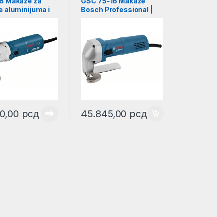
8 Makaze za
GSC 75-16 Makaze
e aluminijuma i
Bosch Professional |
 Bosch
0601500500
sional |
06108
00,00
рсд
45.845,00
рсд