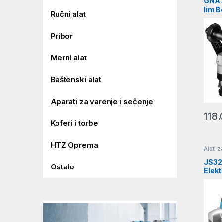
GNA 3
lim 
Ručni alat
| 06
Pribor
Merni alat
Baštenski alat
Aparati za varenje i sečenje
118
Koferi i torbe
HTZ Oprema
Alati 
alat
JS32
Ostalo
Elek
lim 