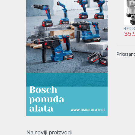
47.99
35.
Prikazano
Najnoviji proizvodi