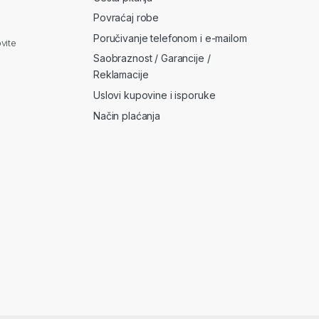
Povraćaj robe
Poručivanje telefonom i e-mailom
vite
Saobraznost / Garancije /
Reklamacije
Uslovi kupovine i isporuke
Način plaćanja