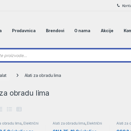
Kont
a
Prodavnica
Brendovi
O nama
Akcije
Kon
 search
alat
Alati za obradu lima
 za obradu lima
za obradu lima
,
Električni
Alati za obradu lima
,
Električni
Alati za
alat
alat