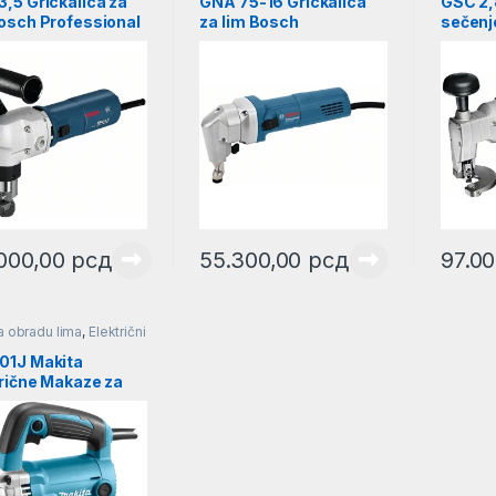
,5 Grickalica za
GNA 75-16 Grickalica
GSC 2,
Bosch Professional
za lim Bosch
sečenj
01533103
Professional |
čelika
0601529400
Profes
06015
.000,00
рсд
55.300,00
рсд
97.0
za obradu lima
,
Električni
01J Makita
trične Makaze za
710W l JS3201J