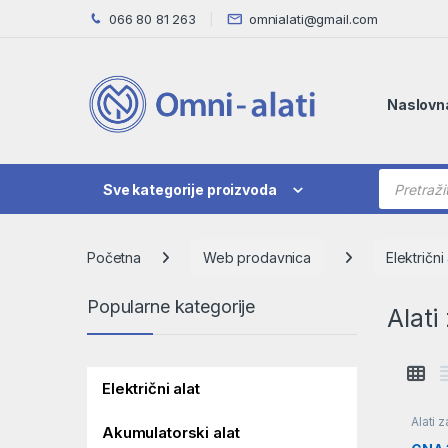
Skip to navigation
Skip to content
066 80 81 263
omnialati@gmail.com
Naslovn
Products
Sve kategorije proizvoda
Početna
Web prodavnica
Električni 
Popularne kategorije
Alati
Električni alat
Alati 
Akumulatorski alat
alat