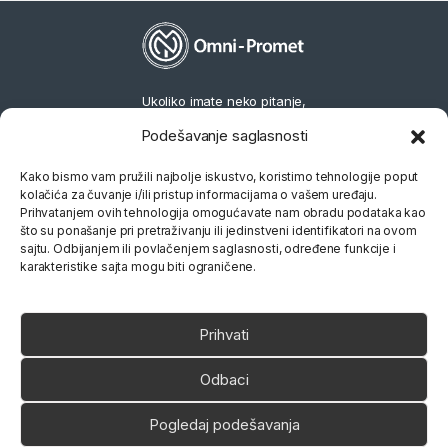
Ukoliko imate neko pitanje,
slobodno nas pozovite
Podešavanje saglasnosti
066 80 81 263
Kako bismo vam pružili najbolje iskustvo, koristimo tehnologije poput
kolačića za čuvanje i/ili pristup informacijama o vašem uređaju.
Prihvatanjem ovih tehnologija omogućavate nam obradu podataka kao
što su ponašanje pri pretraživanju ili jedinstveni identifikatori na ovom
sajtu. Odbijanjem ili povlačenjem saglasnosti, određene funkcije i
karakteristike sajta mogu biti ograničene.
Prihvati
Odbaci
Pogledaj podešavanja