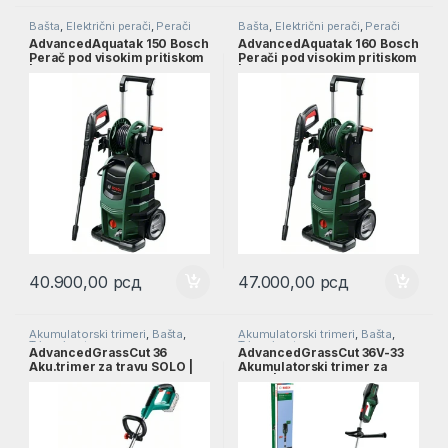
Bašta
,
Električni perači
,
Perači
Bašta
,
Električni perači
,
Perači
pod pritiskom
pod pritiskom
AdvancedAquatak 150 Bosch
AdvancedAquatak 160 Bosch
Perač pod visokim pritiskom
Perači pod visokim pritiskom
| 06008A7700
| 06008A7800
40.900,00
рсд
47.000,00
рсд
Akumulatorski trimeri
,
Bašta
,
Akumulatorski trimeri
,
Bašta
,
Trimeri za travu
Trimeri za travu
AdvancedGrassCut 36
AdvancedGrassCut 36V-33
Aku.trimer za travu SOLO |
Akumulatorski trimer za
0600878N04
travu | 06008C1K00