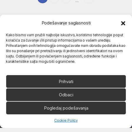
…
Podešavanje saglasnosti
Kako bismo vam pružili najbolje iskustvo, koristimo tehnologije poput
kolačića za čuvanje i/ili pristup informacijama o vašem uređaju.
Popularne kategorije
Prihvatanjem ovih tehnologija omogućavate nam obradu podataka kao
što su ponašanje pri pretraživanju ili jedinstveni identifikatori na ovom
sajtu. Odbijanjem ili povlačenjem saglasnosti, određene funkcije i
O nama
karakteristike sajta mogu biti ograničene.
Prihvati
Odbaci
Ukoliko imate neko pitanje,
Pogledaj podešavanja
slobodno nas pozovite
066 80 81 263
Open chaty
Cookie Policy