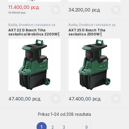
11.400,00
рсд
34.200,00
рсд
15.000,00
рсд
Bašta
,
Drobilice i seckalice za
Bašta
,
Drobilice i seckalice za
grane
grane
AXT 22 D Bosch Tiha
AXT 25 D Bosch Tiha
seckalica/drobilica 2200W |
seckalica 2500W |
0600803003
0600803103
47.400,00
рсд
47.400,00
рсд
Prikaz 1–24 od 208 rezultata
1
2
3
9