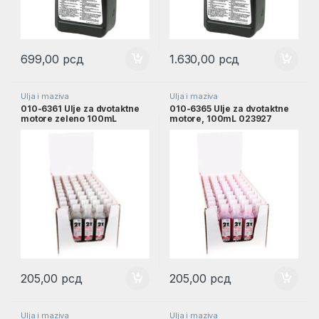
699,00
рсд
1.630,00
рсд
Ulja i maziva
Ulja i maziva
010-6361 Ulje za dvotaktne
010-6365 Ulje za dvotaktne
motore zeleno 100mL
motore, 100mL 023927
033603
205,00
рсд
205,00
рсд
Ulja i maziva
Ulja i maziva