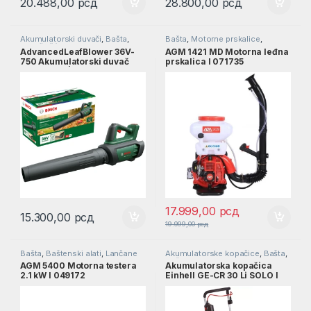
20.488,00
рсд
28.800,00
рсд
Akumulatorski duvači
,
Bašta
,
Bašta
,
Motorne prskalice
,
Duvač lišća
Prskalice
AdvancedLeafBlower 36V-
AGM 1421 MD Motorna leđna
750 Akumulatorski duvač
prskalica l 071735
lišća SOLO | 06008C6001
17.999,00
рсд
15.300,00
рсд
19.999,00
рсд
Bašta
,
Baštenski alati
,
Lančane
Akumulatorske kopačice
,
Bašta
,
testere
,
Motorne testere
Baštenski alati
AGM 5400 Motorna testera
Akumulatorska kopačica
2.1 kW l 049172
Einhell GE-CR 30 Li SOLO l
3431200