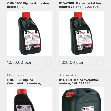
010-6366 Ulje za dvotaktne
010-6368 Ulje za dvotaktne
motore, 1L
motore zeleno, 1L 033604
1.050,00
рсд
1.050,00
рсд
Ulja i maziva
Ulja i maziva
010-9623 Ulje za
011-1153 Ulje za dvotaktne
četvorotaktne motore,
motore, 20L 023929
600mL 023932