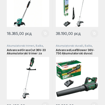
18.385,00
рсд
38.190,00
рсд
Akumulatorski trimeri
,
Bašta
,
Akumulatorski duvači
,
Bašta
,
Trimeri za travu
Duvač lišća
AdvancedGrassCut 36V-33
AdvancedLeafBlower 36V-
Akumulatorski trimer za
750 Akumulatorski duvač
travu SOLO | 06008C1K01
lišća | 06008C6000