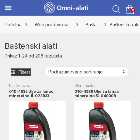
0
Skip to navigation
Skip to content
Početna
Web prodavnica
Bašta
Baštenski alati
Baštenski alati
Prikaz 1–24 od 208 rezultata
Filters
Ulja i maziva
Ulja i maziva
010-4935 Ulje za lanac,
010-4936 Ulje za lanac
mineralno 1L 023933
mineralno 5L 040308