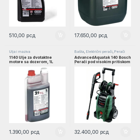
510,00
рсд
17.650,00
рсд
Ulja i maziva
Bašta
,
Električni perači
,
Perači
pod pritiskom
1140 Ulje za dvotaktne
AdvancedAquatak 140 Bosch
motore sa dozerom, 1L
Perači pod visokim pritiskom
033605
| 06008A7D00
1.390,00
рсд
32.400,00
рсд