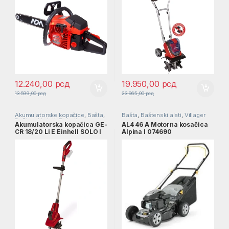
12.240,00
рсд
19.950,00
рсд
13.599,00
рсд
23.965,00
рсд
Akumulatorske kopačice
,
Bašta
,
Bašta
,
Baštenski alati
,
Villager
Baštenski alati
,
Einhell
Akumulatorska kopačica GE-
AL4 46 A Motorna kosačica
CR 18/20 Li E Einhell SOLO l
Alpina l 074690
3431210