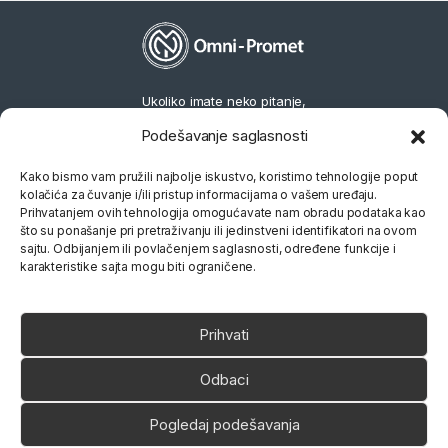
Ukoliko imate neko pitanje,
slobodno nas pozovite
Podešavanje saglasnosti
066 80 81 263
Kako bismo vam pružili najbolje iskustvo, koristimo tehnologije poput
kolačića za čuvanje i/ili pristup informacijama o vašem uređaju.
Prihvatanjem ovih tehnologija omogućavate nam obradu podataka kao
što su ponašanje pri pretraživanju ili jedinstveni identifikatori na ovom
sajtu. Odbijanjem ili povlačenjem saglasnosti, određene funkcije i
karakteristike sajta mogu biti ograničene.
Prihvati
Odbaci
Pogledaj podešavanja