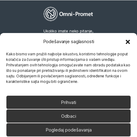
Ukoliko imate neko pitanje,
slobodno nas pozovite
Podešavanje saglasnosti
066 80 81 263
Kako bismo vam pružili najbolje iskustvo, koristimo tehnologije poput
kolačića za čuvanje i/ili pristup informacijama o vašem uređaju.
Prihvatanjem ovih tehnologija omogućavate nam obradu podataka kao
što su ponašanje pri pretraživanju ili jedinstveni identifikatori na ovom
sajtu. Odbijanjem ili povlačenjem saglasnosti, određene funkcije i
karakteristike sajta mogu biti ograničene.
Prihvati
Odbaci
Pogledaj podešavanja