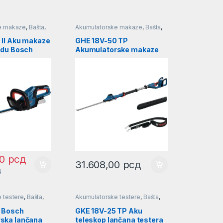
e makaze
,
Bašta
,
Akumulatorske makaze
,
Bašta
,
u i živu ogradu
Makaze za travu i živu ogradu
 II Aku makaze
GHE 18V-50 TP
adu Bosch
Akumulatorske makaze
008C9600
za živu ogradu Bosch
SOLO l 06008D5000
00
рсд
31.608,00
рсд
д
 testere
,
Bašta
,
Akumulatorske testere
,
Bašta
,
re
Lančane testere
 Bosch
GKE 18V-25 TP Aku
ska lančana
teleskop lančana testera