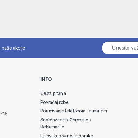
E
e naše akcije
m
a
i
l
*
INFO
Česta pitanja
Povraćaj robe
Poručivanje telefonom i e-mailom
vite
Saobraznost / Garancije /
Reklamacije
Uslovi kupovine i isporuke