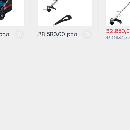
32.850,
рсд
28.580,00
рсд
43.776,00
рс