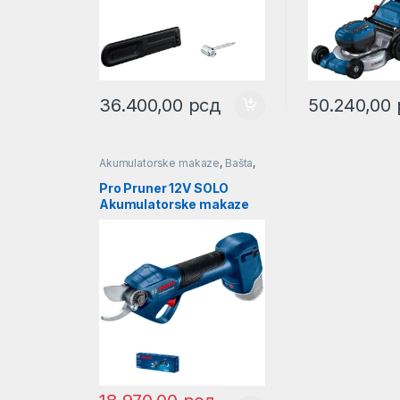
36.400,00
рсд
50.240,00
Akumulatorske makaze
,
Bašta
,
Makaze za travu i živu ogradu
Pro Pruner 12V SOLO
Akumulatorske makaze
za baštu Bosch
Professional |
06019K1020