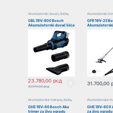
Akumulatorski duvači
,
Bašta
,
Akumulatorski trim
Duvač lišća
Trimeri za travu
GBL 18V-800 Bosch
GFR 18V-23 B
Akumulatorski duvač lišća
Akumulatorsk
SOLO l 06008D2200
trimer/kosilic
06008D1000
23.780,00
рсд
31.700,00
32.570,00
рсд
Akumulatorske makaze
,
Bašta
,
Akumulatorske m
Makaze za travu i živu ogradu
Makaze za travu i
GHE 18V-60 Bosch Aku
GHE 18V-60 II
trimer za živu ogradu
za živu ograd