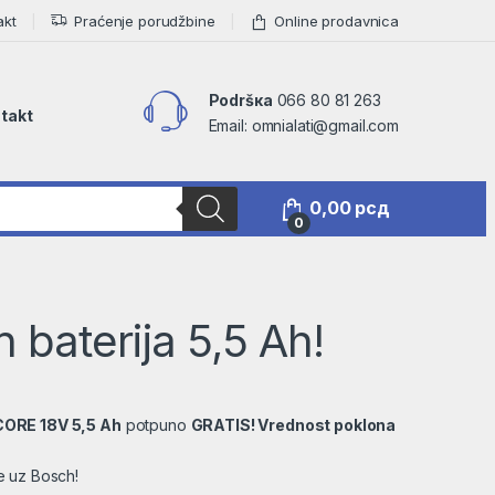
akt
Praćenje porudžbine
Online prodavnica
Podršкa
066 80 81 263
takt
Email: omnialati@gmail.com
0,00
рсд
0
 baterija 5,5 Ah!
CORE 18V 5,5 Ah
potpuno
GRATIS! Vrednost poklona
še uz Bosch!