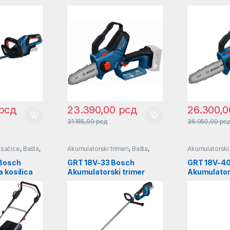
8C9400
testera SOLO l
testera SOL
06008D7000
06008D71
рсд
23.390,00
рсд
26.300,
31.185,00
рсд
36.050,00
рс
osačice
,
Bašta
,
Akumulatorski trimeri
,
Bašta
,
Akumulatorski 
Trimeri za travu
Bosch
GRT 18V-33 Bosch
GRT 18V-4
 kosilica
Akumulatorski trimer
Akumulators
8C8000
SOLO l 06008D0000
travu Bosch
SOLO | 06