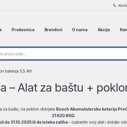
Kont
a
Prodavnica
Brendovi
O nama
Akcije
Kon
 search
n baterija 5,5 Ah!
 – Alat za baštu + poklon
 za baštu, na poklon dobijate
Bosch Akumulatorsku bateriju Pro
21 620 RSD.
i do 31.10.2025 ili do isteka zaliha
– izaberite svoj alat i dobijte vi