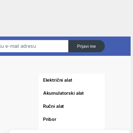
Prijavi me
Električni alat
Akumulatorski alat
Ručni alat
Pribor
Merni alat