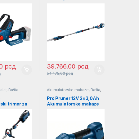
O l
SOLO l 06008D6000
00
00
рсд
39.766,00
рсд
д
54.475,00
рсд
alat
,
Bašta
Akumulatorske makaze
,
Bašta
,
Makaze za travu i živu ogradu
0
Pro Pruner 12V 2×3,0Ah
ki trimer za
Akumulatorske makaze
 Professional
za baštu Bosch
008D0200
Professional |
06019K1021