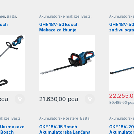
eri
,
Bašta
,
Akumulatorske makaze
,
Bašta
,
Akumulatorsk
Makaze za travu i živu ogradu
Makaze za trav
osch
GHE 18V-50 Bosch
GHE 18V-50
i
Makaze za žbunje
za živu ogr
a SOLO l
professional SOLO l
SOLO l 06
06008C9500
22.255,
рсд
21.630,00
рсд
30.485,00
рс
akaze
,
Bašta
,
Akumulatorske testere
,
Bašta
,
Akumulatorske
 živu ogradu
Lančane testere
Lančane teste
 Aku makaze
GKE 18V-15 Bosch
GKE 18V-20
u Bosch
Akumulatorska Lančana
Akumulator