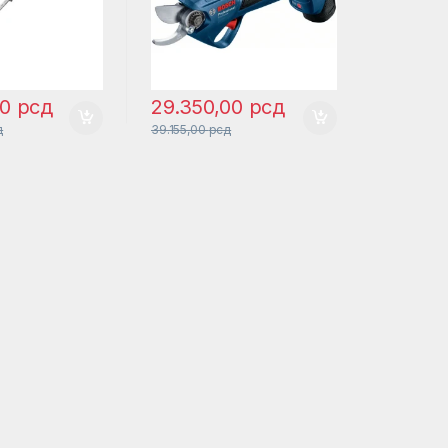
00
рсд
29.350,00
рсд
д
39.155,00
рсд