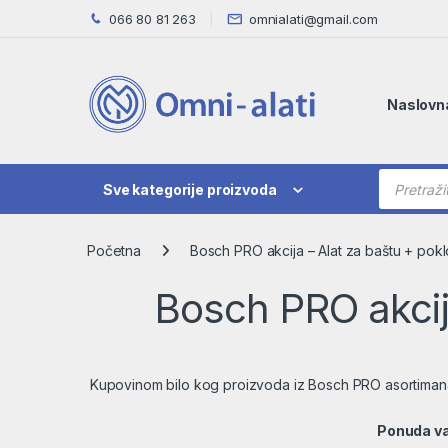
Skip to navigation
Skip to content
066 80 81 263
omnialati@gmail.com
Naslovn
Products
Sve kategorije proizvoda
Početna
Bosch PRO akcija – Alat za baštu + poklo
Bosch PRO akcija
Kupovinom bilo kog proizvoda iz Bosch PRO asortimana
Ponuda važ