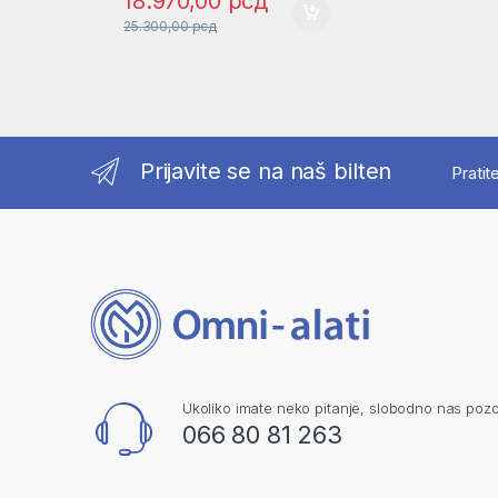
18.970,00
рсд
25.300,00
рсд
Prijavite se na naš bilten
Pratit
Ukoliko imate neko pitanje, slobodno nas pozo
066 80 81 263