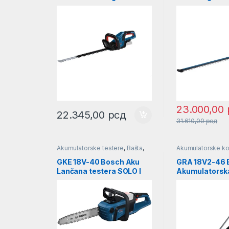
SOLO l 06008C9000
SOLO l 0600
23.000,00
22.345,00
рсд
31.610,00
рсд
Akumulatorske testere
,
Bašta
,
Akumulatorske k
Lančane testere
Kosačice
GKE 18V-40 Bosch Aku
GRA 18V2-46 
Lančana testera SOLO l
Akumulatorska
06008D3000
SOLO l 0600