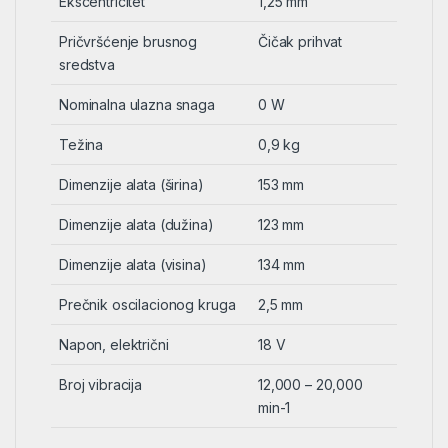
Ekscentricitet
1,25 mm
Pričvršćenje brusnog
Čičak prihvat
sredstva
Nominalna ulazna snaga
0 W
Težina
0,9 kg
Dimenzije alata (širina)
153 mm
Dimenzije alata (dužina)
123 mm
Dimenzije alata (visina)
134 mm
Prečnik oscilacionog kruga
2,5 mm
Napon, električni
18 V
Broj vibracija
12,000 – 20,000
min-1