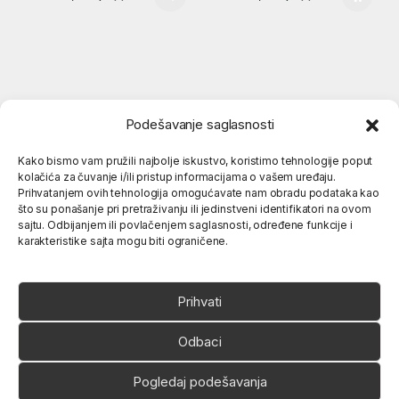
Podešavanje saglasnosti
Kako bismo vam pružili najbolje iskustvo, koristimo tehnologije poput
kolačića za čuvanje i/ili pristup informacijama o vašem uređaju.
Popularne kategorije
Prihvatanjem ovih tehnologija omogućavate nam obradu podataka kao
što su ponašanje pri pretraživanju ili jedinstveni identifikatori na ovom
sajtu. Odbijanjem ili povlačenjem saglasnosti, određene funkcije i
karakteristike sajta mogu biti ograničene.
O nama
Prihvati
Odbaci
Pogledaj podešavanja
Ukoliko imate neko pitanje,