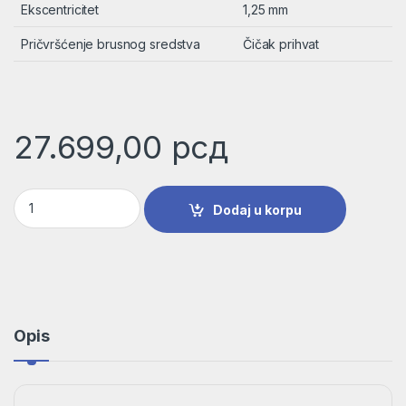
Ekscentricitet
1,25 mm
Pričvršćenje brusnog sredstva
Čičak prihvat
27.699,00
рсд
GEX 185-LI Bosch Ekscentar brusilica fi 125mm | 06013A5021 
Dodaj u korpu
Opis