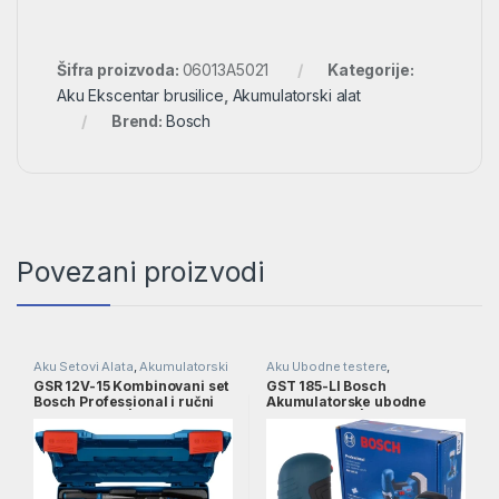
Šifra proizvoda:
06013A5021
Kategorije:
Aku Ekscentar brusilice
,
Akumulatorski alat
Brend:
Bosch
Povezani proizvodi
Aku Setovi Alata
,
Akumulatorski
Aku Ubodne testere
,
alat
Akumulatorski alat
GSR 12V-15 Kombinovani set
GST 185-LI Bosch
Bosch Professional i ručni
Akumulatorske ubodne
alati + L-Boxx | 060186810R
testere SOLO | 06015B2021