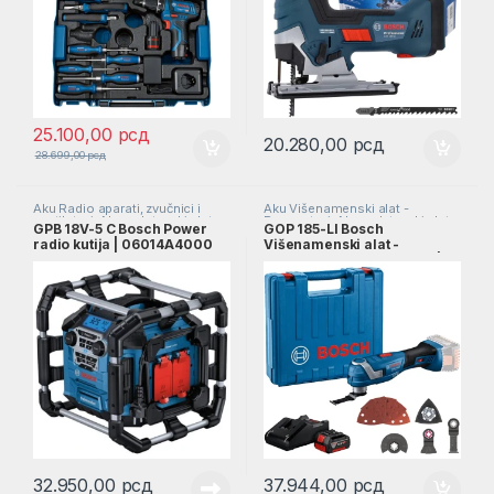
25.100,00
рсд
20.280,00
рсд
28.699,00
рсд
Aku Radio aparati, zvučnici i
Aku Višenamenski alat -
ventilatori
,
Akumulatorski alat
Renovatori
,
Akumulatorski alat
GPB 18V-5 C Bosch Power
GOP 185-LI Bosch
radio kutija | 06014A4000
Višenamenski alat -
renovator + L-boxx SOLO |
06018G2021
32.950,00
рсд
37.944,00
рсд