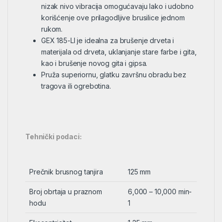
nizak nivo vibracija omogućavaju lako i udobno
korišćenje ove prilagodljive brusilice jednom
rukom.
GEX 185-LI je idealna za brušenje drveta i
materijala od drveta, uklanjanje stare farbe i gita,
kao i brušenje novog gita i gipsa.
Pruža superiornu, glatku završnu obradu bez
tragova ili ogrebotina.
Tehnički podaci:
Prečnik brusnog tanjira
125 mm
Broj obrtaja u praznom
6,000 – 10,000 min-
hodu
1