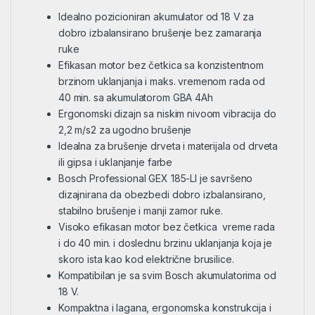
Idealno pozicioniran akumulator od 18 V za
dobro izbalansirano brušenje bez zamaranja
ruke
Efikasan motor bez četkica sa konzistentnom
brzinom uklanjanja i maks. vremenom rada od
40 min. sa akumulatorom GBA 4Ah
Ergonomski dizajn sa niskim nivoom vibracija do
2,2 m/s2 za ugodno brušenje
Idealna za brušenje drveta i materijala od drveta
ili gipsa i uklanjanje farbe
Bosch Professional GEX 185-LI je savršeno
dizajnirana da obezbedi dobro izbalansirano,
stabilno brušenje i manji zamor ruke.
Visoko efikasan motor bez četkica vreme rada
i do 40 min. i doslednu brzinu uklanjanja koja je
skoro ista kao kod električne brusilice.
Kompatibilan je sa svim Bosch akumulatorima od
18 V.
Kompaktna i lagana, ergonomska konstrukcija i