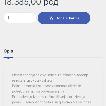
18.385,00
рсд
AdvancedGrassCut 36 Aku.trimer za travu SOLO | 0600878N0
Dodaj u korpu
Opis
Sistem sečenja sa dve strune za efikasno sečenje i
rezultate visokog kvaliteta
Poluautomatski kotur bez zamaranja eliminiše
potrebu za ručnim podešavanjima
Prebacivanje između režima šišanja i orezivanja
pomoću samo jednog klika sa glavom koja se može