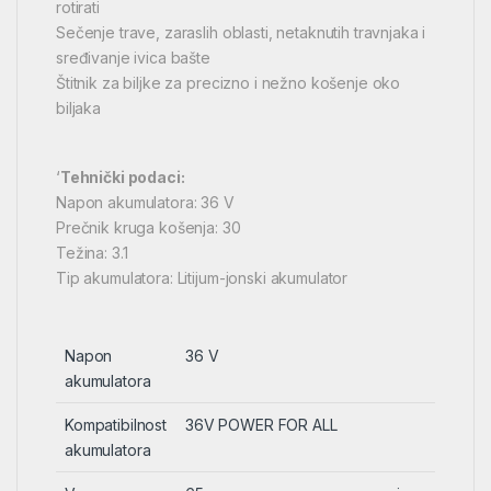
rotirati
Sečenje trave, zaraslih oblasti, netaknutih travnjaka i
sređivanje ivica bašte
Štitnik za biljke za precizno i nežno košenje oko
biljaka
‘
Tehnički podaci:
Napon akumulatora: 36 V
Prečnik kruga košenja: 30
Težina: 3.1
Tip akumulatora: Litijum-jonski akumulator
Napon
36 V
akumulatora
Kompatibilnost
36V POWER FOR ALL
akumulatora