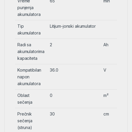
Vreme
65
min
punjenja
akumulatora
Tip
Litijum-jonski akumulator
akumulatora
Radi sa
2
Ah
akumulatorima
kapaciteta
Kompatibilan
36.0
V
napon
akumulatora
Oblast
0
m²
sečenja
Prečnik
30
cm
sečenja
(struna)