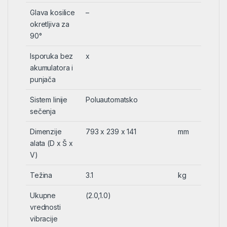
Glava kosilice
–
okretljiva za
90°
Isporuka bez
x
akumulatora i
punjača
Sistem linije
Poluautomatsko
sečenja
Dimenzije
793 x 239 x 141
mm
alata (D x Š x
V)
Težina
3.1
kg
Ukupne
(2.0,1.0)
vrednosti
vibracije