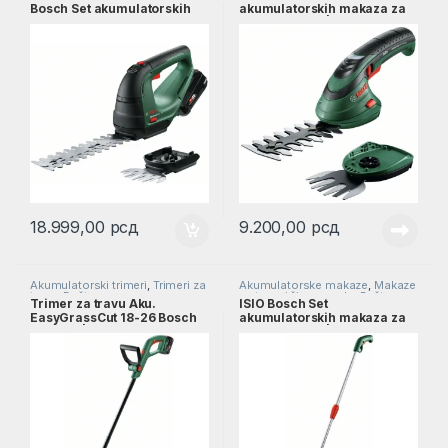
Bosch Set akumulatorskih
akumulatorskih makaza za
makaza za žbunje i travu /
žbunje i travu | 060083310A
1×2.0Ah | 0600857000
18.999,00
рсд
9.200,00
рсд
Akumulatorski trimeri
,
Trimeri za
Akumulatorske makaze
,
Makaze
travu
,
Bašta
za travu i živu ogradu
,
Bašta
Trimer za travu Aku.
ISIO Bosch Set
EasyGrassCut 18-26 Bosch
akumulatorskih makaza za
1×2,5Ah | 06008C1C03
žbunje i travu | 0600833109