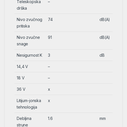
Teleskopska
–
drška
Nivo zvučnog
74
dB(A)
pritiska
Nivo zvučne
91
dB(A)
snage
Nesigurnost K
3
dB
14,4 V
–
18 V
–
36 V
x
Litijum-jonska
x
tehnologija
Debljina
1.6
mm
strune