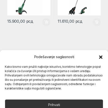
15.900,00
рсд
11.610,00
рсд
Podešavanje saglasnosti
Kako bismo vam pružili najbolje iskustvo, koristimo tehnologije poput
kolačića za čuvanje i/ili pristup informacijama o vašem uređaju.
Popularne kategorije
Prihvatanjem ovih tehnologija omogućavate nam obradu podataka kao
što su ponašanje pri pretraživanju ili jedinstveni identifikatori na ovom
sajtu. Odbijanjem ili povlačenjem saglasnosti, određene funkcije i
karakteristike sajta mogu biti ograničene.
O nama
Prihvati