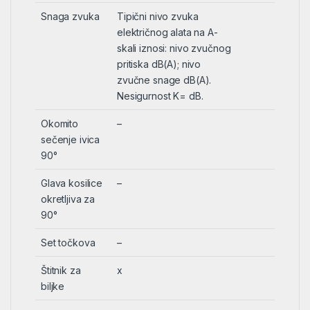
Snaga zvuka
Tipični nivo zvuka
električnog alata na A-
skali iznosi: nivo zvučnog
pritiska dB(A); nivo
zvučne snage dB(A).
Nesigurnost K= dB.
Okomito
–
sečenje ivica
90°
Glava kosilice
–
okretljiva za
90°
Set točkova
–
Štitnik za
x
biljke