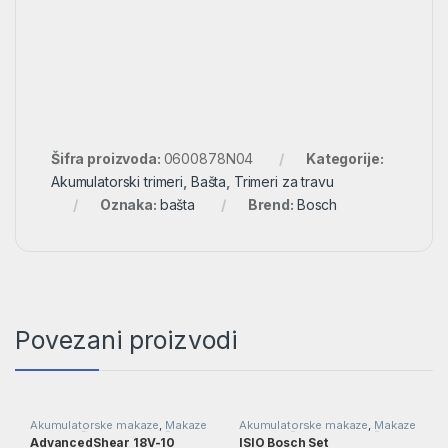
Šifra proizvoda:
0600878N04
Kategorije:
Akumulatorski trimeri
,
Bašta
,
Trimeri za travu
Oznaka:
bašta
Brend:
Bosch
Povezani proizvodi
Akumulatorske makaze
,
Makaze
Akumulatorske makaze
,
Makaze
za travu i živu ogradu
,
Bašta
za travu i živu ogradu
,
Bašta
AdvancedShear 18V-10
ISIO Bosch Set