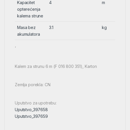
Kapacitet
4
m
opterećenja
kalema strune
Masa bez
3.1
kg
akumulatora
‘
Kalem za strunu 6 m (F 016 800 351), Karton
Zemlja porekla: CN
Uputstvo za upotrebu:
Uputstvo_397658
Uputstvo_397659