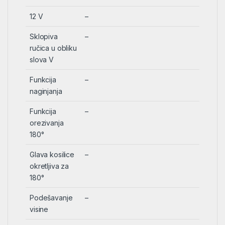
12 V
–
Sklopiva
–
ručica u obliku
slova V
Funkcija
–
naginjanja
Funkcija
–
orezivanja
180°
Glava kosilice
–
okretljiva za
180°
Podešavanje
–
visine