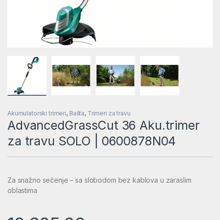
Akumulatorski trimeri
,
Bašta
,
Trimeri za travu
AdvancedGrassCut 36 Aku.trimer
za travu SOLO | 0600878N04
Za snažno sečenje – sa slobodom bez kablova u zaraslim
oblastima