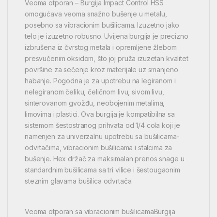
Veoma otporan – Burgija Impact Control HSS
omogućava veoma snažno bušenje u metalu,
posebno sa vibracionim bušilicama. Izuzetno jako
telo je izuzetno robusno. Uvijena burgija je precizno
izbrušena iz čvrstog metala i opremljene žlebom
presvučenim oksidom, što joj pruža izuzetan kvalitet
površine za sečenje kroz materijale uz smanjeno
habanje. Pogodna je za upotrebu na legiranom i
nelegiranom čeliku, čeličnom livu, sivom livu,
sinterovanom gvožđu, neobojenim metalima,
limovima i plastici. Ova burgija je kompatibilna sa
sistemom šestostranog prihvata od 1/4 cola koji je
namenjen za univerzalnu upotrebu sa bušilicama-
odvrtačima, vibracionim bušilicama i stalcima za
bušenje. Hex držač za maksimalan prenos snage u
standardnim bušilicama sa tri vilice i šestougaonim
steznim glavama bušilica odvrtača.
Veoma otporan sa vibracionim bušilicamaBurgija