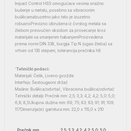
Impact Control HSS omogućava veoma snažno
bušenje u metalu, posebno sa vibracionim
bušilicamaIzuzetno jako telo je izuzetno
robusnoPrecizno izbrušena iz čvrstog metala sa
žlebom presvučen oksidom za prosecanje kroz
materijale sa smanjenim habanjemProizvedena
prema normi DIN 338, burgija Tip N (ugao žleba) sa
vrhom od 135 stepeni, tolerancija prečnika h8
‘
Tehnički podaci:
Materijali: Čelik, Liveno gvožđe
Interfejs: Šestougaoni držač
Mašine: Bušilica/odvrtač, Vibraciona bušilica/odvrtač
Tehnički detalji: Prečnik mm: 2,5; 3,3; 4,2; 4,2; 5,0; 5,0;
6,8; 8,5Ukupna dužina mm: 69; 75; 83; 83; 91; 91; 109;
117Dimenzija(e) garnitura mm: 22,0 x 115,0 x 210
Prečnik mm
2,5; 3,3; 4,2; 4,2; 5,0; 5,0;