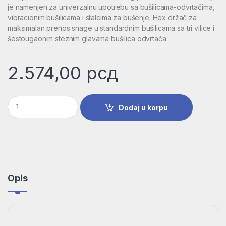
je namenjen za univerzalnu upotrebu sa bušilicama-odvrtačima,
vibracionim bušilicama i stalcima za bušenje. Hex držač za
maksimalan prenos snage u standardnim bušilicama sa tri vilice i
šestougaonim steznim glavama bušilica odvrtača.
2.574,00
рсд
8-delno pakovanje Impact Control HSS burgija, 2,5–8,5 mm |
Dodaj u korpu
Opis