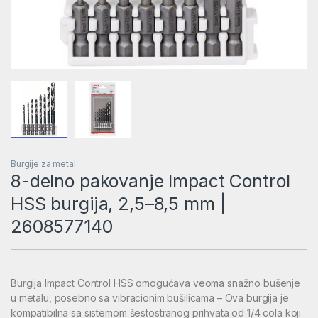
Burgije za metal
8-delno pakovanje Impact Control
HSS burgija, 2,5–8,5 mm |
2608577140
Burgija Impact Control HSS omogućava veoma snažno bušenje
u metalu, posebno sa vibracionim bušilicama – Ova burgija je
kompatibilna sa sistemom šestostranog prihvata od 1/4 cola koji