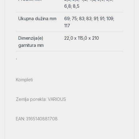
6,8; 8,5
Ukupna dužina mm
69; 75; 83; 83; 91; 91; 109;
117
Dimenzija(e)
22,0 x 115,0 x 210
garnitura mm
‘
Kompleti
Zemlja porekla: VARIOUS
EAN: 3165140881708