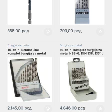
358,00
рсд
793,00
рсд
Burgije za metal
Burgije za metal
10-delni Robust Line
19-delni komplet burgija za
komplet burgija za metal
metal HSS-G, DIN 338, 135° u
HSS-G, 135°, 1–10 mm |
metalnoj kaseti, 1–10 mm |
2607010535
2607018726
2.145,00
рсд
4.846,00
рсд