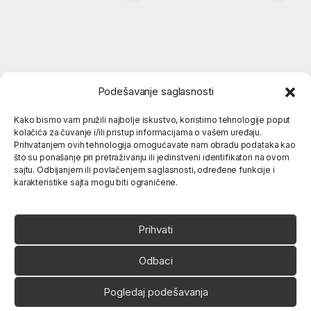
Podešavanje saglasnosti
Kako bismo vam pružili najbolje iskustvo, koristimo tehnologije poput
kolačića za čuvanje i/ili pristup informacijama o vašem uređaju.
Popularne kategorije
Prihvatanjem ovih tehnologija omogućavate nam obradu podataka kao
što su ponašanje pri pretraživanju ili jedinstveni identifikatori na ovom
sajtu. Odbijanjem ili povlačenjem saglasnosti, određene funkcije i
karakteristike sajta mogu biti ograničene.
O nama
Prihvati
Odbaci
Pogledaj podešavanja
Ukoliko imate neko pitanje,
slobodno nas pozovite