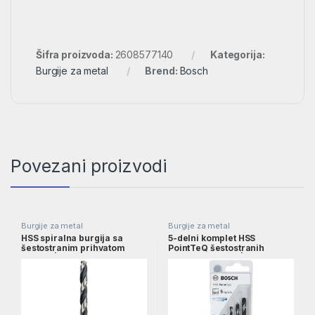
Šifra proizvoda:
2608577140
Kategorija:
Burgije za metal
Brend:
Bosch
Povezani proizvodi
Burgije za metal
Burgije za metal
HSS spiralna burgija sa
5-delni komplet HSS
šestostranim prihvatom
PointTeQ šestostranih
6,0mm | 2608577058
burgija, 2–6 mm |
2607002824