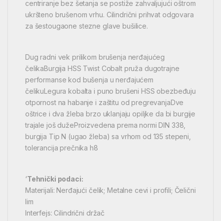
centriranje bez šetanja se postiže zahvaljujući oštrom
ukršteno brušenom vrhu. Cilindrični prihvat odgovara
za šestougaone stezne glave bušilice.
Dug radni vek prilikom brušenja nerđajućeg
čelikaBurgija HSS Twist Cobalt pruža dugotrajne
performanse kod bušenja u nerđajućem
čelikuLegura kobalta i puno brušeni HSS obezbeđuju
otpornost na habanje i zaštitu od pregrevanjaDve
oštrice i dva žleba brzo uklanjaju opiljke da bi burgije
trajale još dužeProizvedena prema normi DIN 338,
burgija Tip N (ugao žleba) sa vrhom od 135 stepeni,
tolerancija prečnika h8
‘
Tehnički podaci:
Materijali: Nerđajući čelik; Metalne cevi i profili; Čelični
lim
Interfejs: Cilindrični držač