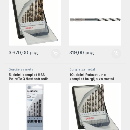
3.670,00
рсд
319,00
рсд
Burgije za metal
Burgije za metal
5-delni komplet HSS
10-delni Robust Line
PointTeQ šestostranih
komplet burgija za metal
burgija, 2–6 mm |
HSS-G, 135°, 1–10 mm |
2607002824
2607010535