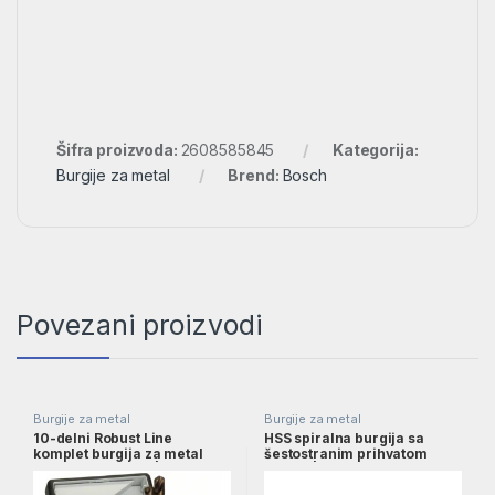
Šifra proizvoda:
2608585845
Kategorija:
Burgije za metal
Brend:
Bosch
Povezani proizvodi
Burgije za metal
Burgije za metal
10-delni Robust Line
HSS spiralna burgija sa
komplet burgija za metal
šestostranim prihvatom
HSS-Co, 1–10 mm |
5,5mm | 2608577057
2607019925