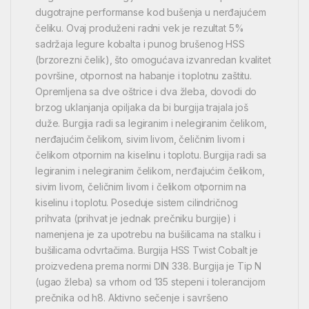
dugotrajne performanse kod bušenja u nerđajućem
čeliku. Ovaj produženi radni vek je rezultat 5%
sadržaja legure kobalta i punog brušenog HSS
(brzorezni čelik), što omogućava izvanredan kvalitet
površine, otpornost na habanje i toplotnu zaštitu.
Opremljena sa dve oštrice i dva žleba, dovodi do
brzog uklanjanja opiljaka da bi burgija trajala još
duže. Burgija radi sa legiranim i nelegiranim čelikom,
nerđajućim čelikom, sivim livom, čeličnim livom i
čelikom otpornim na kiselinu i toplotu. Burgija radi sa
legiranim i nelegiranim čelikom, nerđajućim čelikom,
sivim livom, čeličnim livom i čelikom otpornim na
kiselinu i toplotu. Poseduje sistem cilindričnog
prihvata (prihvat je jednak prečniku burgije) i
namenjena je za upotrebu na bušilicama na stalku i
bušilicama odvrtačima. Burgija HSS Twist Cobalt je
proizvedena prema normi DIN 338. Burgija je Tip N
(ugao žleba) sa vrhom od 135 stepeni i tolerancijom
prečnika od h8. Aktivno sečenje i savršeno