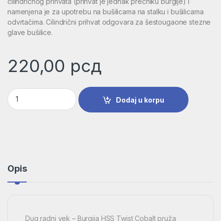
cilindričnog prihvata (prihvat je jednak prečniku burgije) i
namenjena je za upotrebu na bušilicama na stalku i bušilicama
odvrtačima. Cilindrični prihvat odgovara za šestougaone stezne
glave bušilice.
220,00
рсд
Burgija za metal HSS-Co, DIN 338 | 2608585845 količina
Dodaj u korpu
Opis
Dug radni vek – Burgija HSS Twist Cobalt pruža