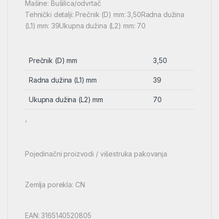
Mašine: Bušilica/odvrtač
Tehnički detalji: Prečnik (D) mm: 3,50Radna dužina
(L1) mm: 39Ukupna dužina (L2) mm: 70
Prečnik (D) mm
3,50
Radna dužina (L1) mm
39
Ukupna dužina (L2) mm
70
‘
Pojedinačni proizvodi / višestruka pakovanja
Zemlja porekla: CN
EAN: 3165140520805