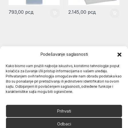
793,00
рсд
2.145,00
рсд
Podešavanje saglasnosti
Kako bismo vam pružili najbolje iskustvo, koristimo tehnologije poput
kolačića za čuvanje i/ili pristup informacijama o vašem uređaju.
Popularne kategorije
Prihvatanjem ovih tehnologija omogućavate nam obradu podataka kao
što su ponašanje pri pretraživanju ili jedinstveni identifikatori na ovom
sajtu. Odbijanjem ili povlačenjem saglasnosti, određene funkcije i
karakteristike sajta mogu biti ograničene.
O nama
Prihvati
Odbaci