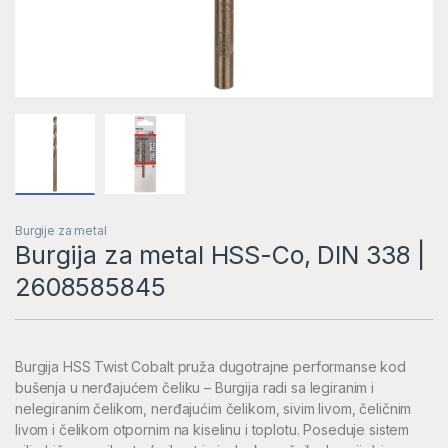
Burgije za metal
Burgija za metal HSS-Co, DIN 338 |
2608585845
Burgija HSS Twist Cobalt pruža dugotrajne performanse kod
bušenja u nerđajućem čeliku – Burgija radi sa legiranim i
nelegiranim čelikom, nerđajućim čelikom, sivim livom, čeličnim
livom i čelikom otpornim na kiselinu i toplotu. Poseduje sistem