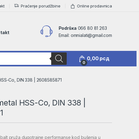
akt
Praćenje porudžbine
Online prodavnica
Podršкa
066 80 81 263
takt
Email: omnialati@gmail.com
0,00
рсд
0
 HSS-Co, DIN 338 | 2608585871
metal HSS-Co, DIN 338 |
1
obalt pruža dugotrajne performanse kod bušenja u