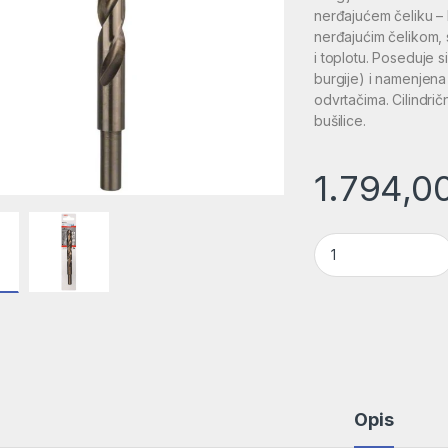
nerđajućem čeliku – B
nerđajućim čelikom, s
i toplotu. Poseduje s
burgije) i namenjena 
odvrtačima. Cilindri
bušilice.
1.794,0
Burgija za metal H
Opis