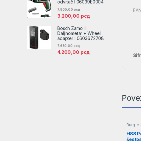
odvrtač l 06039E0004
7.500,00
рсд
EAN
3.200,00
рсд
Bosch Zamo III
Daljinometar + Wheel
adapter l 0603672708
7.680,00
рсд
4.200,00
рсд
Šif
Pove
Burgije 
HSS P
šestos