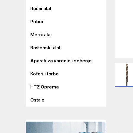
Ručni alat
Pribor
Merni alat
Baštenski alat
Aparati za varenje i sečenje
Koferi i torbe
HTZ Oprema
Ostalo