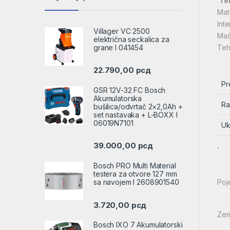
‘
Te
Mate
Inte
Villager VC 2500
Maš
električna seckalica za
grane l 041454
Teh
22.790,00
рсд
Pr
GSR 12V-32 FC Bosch
Akumulatorska
Ra
bušilica/odvrtač 2×2,0Ah +
set nastavaka + L-BOXX l
06019N7101
Uk
39.000,00
рсд
‘
Bosch PRO Multi Material
testera za otvore 127 mm
sa navojem l 2608901540
Poj
3.720,00
рсд
Zem
Bosch IXO 7 Akumulatorski