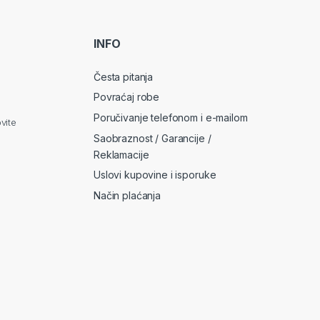
i
l
*
INFO
Česta pitanja
Povraćaj robe
Poručivanje telefonom i e-mailom
vite
Saobraznost / Garancije /
Reklamacije
Uslovi kupovine i isporuke
Način plaćanja