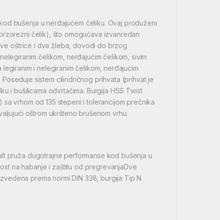
 kod bušenja u nerđajućem čeliku. Ovaj produženi
(brzorezni čelik), što omogućava izvanredan
 dve oštrice i dva žleba, dovodi do brzog
 i nelegiranim čelikom, nerđajućim čelikom, sivim
sa legiranim i nelegiranim čelikom, nerđajućim
. Poseduje sistem cilindričnog prihvata (prihvat je
ku i bušilicama odvrtačima. Burgija HSS Twist
 sa vrhom od 135 stepeni i tolerancijom prečnika
valjujući oštrom ukršteno brušenom vrhu.
alt pruža dugotrajne performanse kod bušenja u
st na habanje i zaštitu od pregrevanjaDve
Proizvedena prema normi DIN 338, burgija Tip N