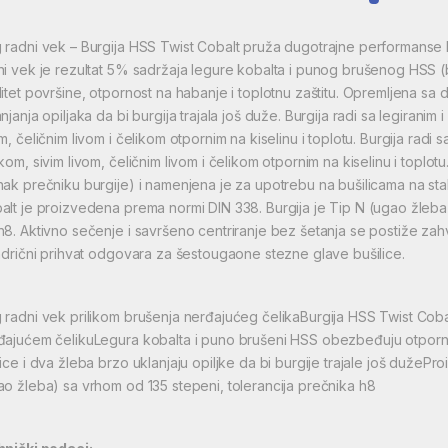
 radni vek – Burgija HSS Twist Cobalt pruža dugotrajne performanse
ni vek je rezultat 5% sadržaja legure kobalta i punog brušenog HSS 
litet površine, otpornost na habanje i toplotnu zaštitu. Opremljena sa
njanja opiljaka da bi burgija trajala još duže. Burgija radi sa legiranim
m, čeličnim livom i čelikom otpornim na kiselinu i toplotu. Burgija radi 
kom, sivim livom, čeličnim livom i čelikom otpornim na kiselinu i toplotu
nak prečniku burgije) i namenjena je za upotrebu na bušilicama na stal
alt je proizvedena prema normi DIN 338. Burgija je Tip N (ugao žleba)
h8. Aktivno sečenje i savršeno centriranje bez šetanja se postiže zah
indrični prihvat odgovara za šestougaone stezne glave bušilice.
 radni vek prilikom brušenja nerđajućeg čelikaBurgija HSS Twist Cob
đajućem čelikuLegura kobalta i puno brušeni HSS obezbeđuju otporno
rice i dva žleba brzo uklanjaju opiljke da bi burgije trajale još duže
ao žleba) sa vrhom od 135 stepeni, tolerancija prečnika h8