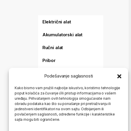
Električni alat
Akumulatorski alat
Ručni alat
Pribor
Merni alat
Podešavanje saglasnosti
Baštenski alat
Kako bismo vam pružili najbolje iskustvo, koristimo tehnologije
poput kolačića za čuvanje i/ili pristup informacijama o vašem
Aparati za varenje i
uređaju. Prihvatanjem ovih tehnologija omogućavate nam
sečenje
obradu podataka kao što su ponašanje pri pretraživanju ili
jedinstveni identifikatori na ovom sajtu. Odbijanjem ili
Koferi i torbe
povlačenjem saglasnosti, određene funkcije i karakteristike
sajta mogu biti ograničene.
HTZ Oprema