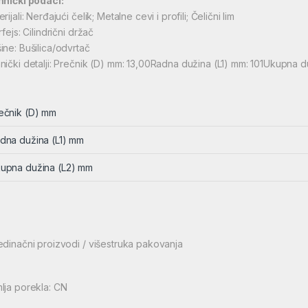
hnički podaci:
rijali: Nerđajući čelik; Metalne cevi i profili; Čelični lim
rfejs: Cilindrični držač
ine: Bušilica/odvrtač
nički detalji: Prečnik (D) mm: 13,00Radna dužina (L1) mm: 101Ukupna d
ečnik (D) mm
dna dužina (L1) mm
upna dužina (L2) mm
edinačni proizvodi / višestruka pakovanja
lja porekla: CN