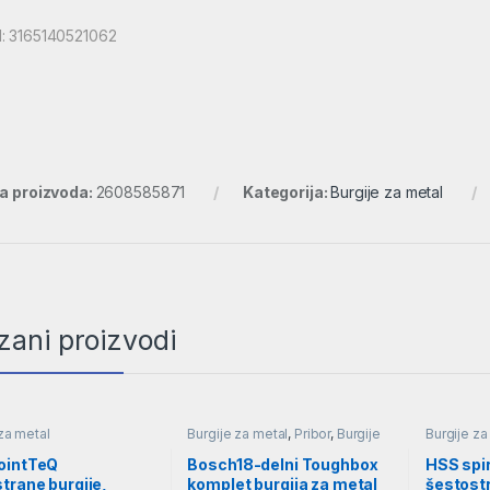
: 3165140521062
ra proizvoda:
2608585871
Kategorija:
Burgije za metal
zani proizvodi
za metal
Burgije za metal
,
Pribor
,
Burgije
Burgije za
ointTeQ
Bosch18-delni Toughbox
HSS spir
trane burgije,
komplet burgija za metal
šestost