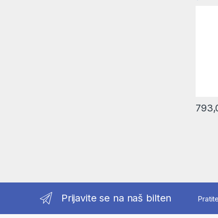
komple
stalku
mm | 
793
Prijavite se na naš bilten
Pratit