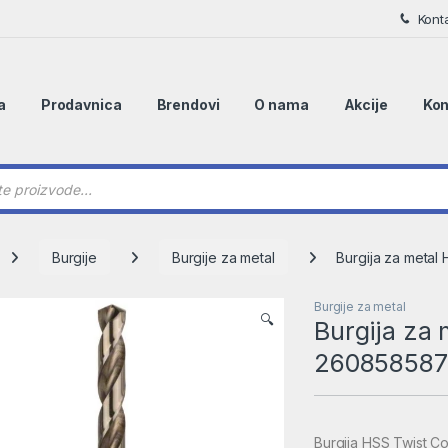
Kont
a
Prodavnica
Brendovi
O nama
Akcije
Kon
 search
Burgije
Burgije za metal
Burgija za metal
Burgije za metal
🔍
Burgija za 
260858587
Burgija HSS Twist C