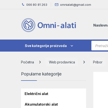
Skip to navigation
Skip to content
066 80 81 263
omnialati@gmail.com
Naslovn
Products
Sve kategorije proizvoda
Početna
Web prodavnica
Pribor
Popularne kategorije
Električni alat
Akumulatorski alat