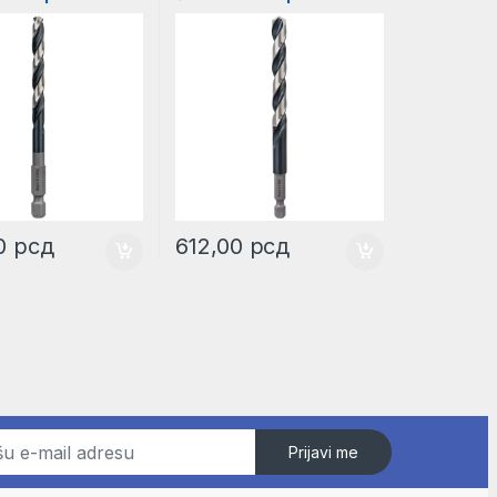
| 2608577058
9,0mm | 2608577062
00
рсд
612,00
рсд
Prijavi me