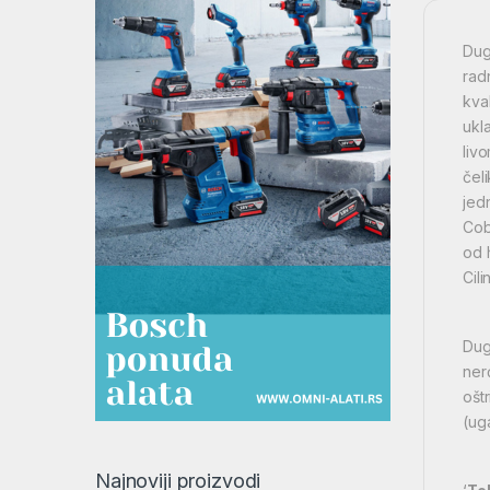
Dug
rad
kva
ukla
livo
čeli
jed
Cob
od 
Cil
Dug
ner
ošt
(ug
Najnoviji proizvodi