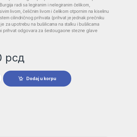
urgija radi sa legiranim i nelegiranim čelikom,
ivim livom, čeličnim livom i čelikom otpornim na kiselinu
istem cilindričnog prihvata (prihvat je jednak prečniku
je za upotrebu na bušilicama na stalku i bušilicama
čni prihvat odgovara za šestougaone stezne glave
0
рсд
SS-Co, DIN 338 | 2608585871 količina
Dodaj u korpu