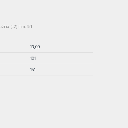
užina (L2) mm: 151
13,00
101
151