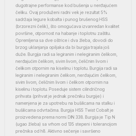
dugotrajne performanse kod bušenja u nerđajućem
čeliku. Ovaj produženi radni vek je rezultat 5%
sadržaja legure kobalta i punog brušenog HSS
(brzorezni čelik), što omogućava izvanredan kvalitet
površine, otpornost na habanje i toplotnu zaštitu.
Opremljena sa dve oštrice i dva žleba, dovodi do
brzog uklanjanja opiljaka da bi burgija trajala još
duže. Burgija radi sa legiranim i nelegiranim čelikom,
nerđajućim čelikom, sivim livom, čeličnim livom i
čelikom otpornim na kiselinu i toplotu. Burgija radi sa
legiranim i nelegiranim čelikom, nerđajućim čelikom,
sivim livom, čeličnim livom i čelikom otpornim na
kiselinu i toplotu. Poseduje sistem cilindričnog
prihvata (prihvat je jednak prečniku burgije) i
namenjena je za upotrebu na bušilicama na stalku i
bušilicama odvrtačima. Burgija HSS Twist Cobalt je
proizvedena prema normi DIN 338. Burgija je Tip N
(ugao žleba) sa vrhom od 135 stepeni i tolerancijom
prečnika od h8. Aktivno sečenje i savršeno