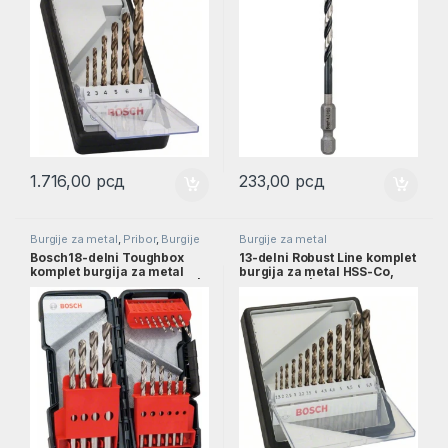
1.716,00
рсд
233,00
рсд
Burgije za metal
,
Pribor
,
Burgije
Burgije za metal
Bosch18-delni Toughbox
13-delni Robust Line komplet
komplet burgija za metal
burgija za metal HSS-Co,
HSS-G DIN 338 od 1–10 mm |
1,5–6,5 mm | 2607019926
2607019578