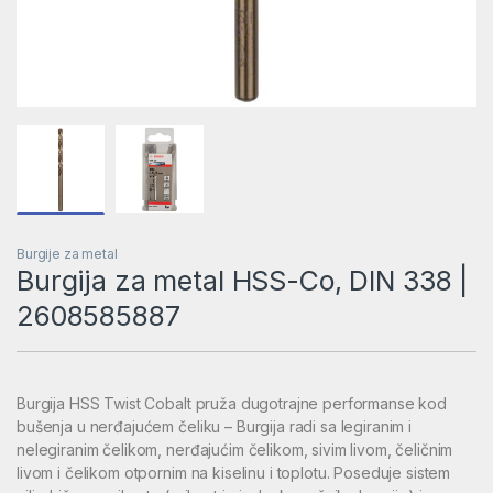
Burgije za metal
Burgija za metal HSS-Co, DIN 338 |
2608585887
Burgija HSS Twist Cobalt pruža dugotrajne performanse kod
bušenja u nerđajućem čeliku – Burgija radi sa legiranim i
nelegiranim čelikom, nerđajućim čelikom, sivim livom, čeličnim
livom i čelikom otpornim na kiselinu i toplotu. Poseduje sistem