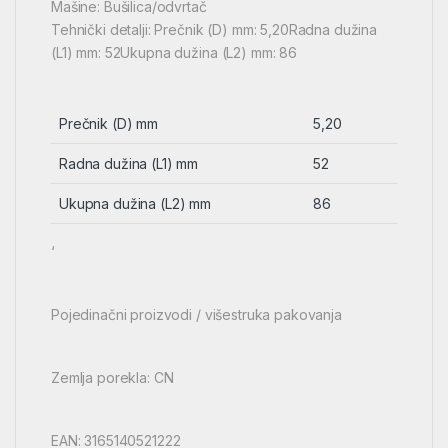
Mašine: Bušilica/odvrtač
Tehnički detalji: Prečnik (D) mm: 5,20Radna dužina
(L1) mm: 52Ukupna dužina (L2) mm: 86
Prečnik (D) mm
5,20
Radna dužina (L1) mm
52
Ukupna dužina (L2) mm
86
‘
Pojedinačni proizvodi / višestruka pakovanja
Zemlja porekla: CN
EAN: 3165140521222