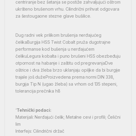
centriranje bez šetanja se postiže zahvaljujući oštrom
ukršteno brušenom vrhu. Cilindrični prihvat odgovara
za šestougaone stezne glave bušilice.
Dug radni vek prilikom brušenja nerđajućeg
čelikaBurgija HSS Twist Cobalt pruža dugotrajne
performanse kod bušenja u nerđajućem
čelikuLegura kobalta i puno brušeni HSS obezbeđuju
otpornost na habanje i zaštitu od pregrevanjaDve
oštrice i dva žleba brzo uklanjaju opiljke da bi burgije
trajale još dužeProizvedena prema normi DIN 338,
burgija Tip N (ugao žleba) sa vrhom od 135 stepeni,
tolerancija prečnika h8
‘
Tehnički podaci:
Materijali: Nerđajući čelik; Metalne cevi i profili; Čelični
lim
Interfejs: Cilindrični držač