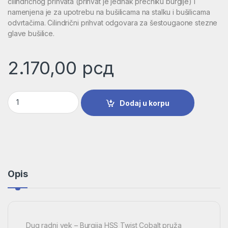
cilindričnog prihvata (prihvat je jednak prečniku burgije) i
namenjena je za upotrebu na bušilicama na stalku i bušilicama
odvrtačima. Cilindrični prihvat odgovara za šestougaone stezne
glave bušilice.
2.170,00
рсд
Burgija za metal HSS-Co, DIN 338 | 2608585887 količina
Dodaj u korpu
Opis
Dug radni vek – Burgija HSS Twist Cobalt pruža