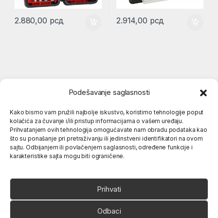
2.880,00
рсд
2.914,00
рсд
Podešavanje saglasnosti
Kako bismo vam pružili najbolje iskustvo, koristimo tehnologije poput
kolačića za čuvanje i/ili pristup informacijama o vašem uređaju.
Popularne kategorije
Prihvatanjem ovih tehnologija omogućavate nam obradu podataka kao
što su ponašanje pri pretraživanju ili jedinstveni identifikatori na ovom
sajtu. Odbijanjem ili povlačenjem saglasnosti, određene funkcije i
karakteristike sajta mogu biti ograničene.
O nama
Prihvati
Odbaci