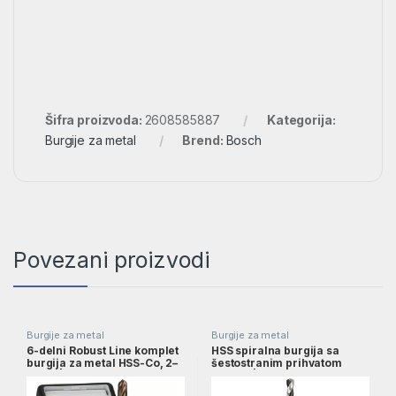
Šifra proizvoda:
2608585887
Kategorija:
Burgije za metal
Brend:
Bosch
Povezani proizvodi
Burgije za metal
Burgije za metal
6-delni Robust Line komplet
HSS spiralna burgija sa
burgija za metal HSS-Co, 2–
šestostranim prihvatom
8 mm | 2607019924
4,0mm | 2608577052