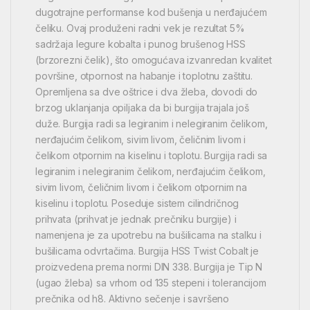
dugotrajne performanse kod bušenja u nerđajućem
čeliku. Ovaj produženi radni vek je rezultat 5%
sadržaja legure kobalta i punog brušenog HSS
(brzorezni čelik), što omogućava izvanredan kvalitet
površine, otpornost na habanje i toplotnu zaštitu.
Opremljena sa dve oštrice i dva žleba, dovodi do
brzog uklanjanja opiljaka da bi burgija trajala još
duže. Burgija radi sa legiranim i nelegiranim čelikom,
nerđajućim čelikom, sivim livom, čeličnim livom i
čelikom otpornim na kiselinu i toplotu. Burgija radi sa
legiranim i nelegiranim čelikom, nerđajućim čelikom,
sivim livom, čeličnim livom i čelikom otpornim na
kiselinu i toplotu. Poseduje sistem cilindričnog
prihvata (prihvat je jednak prečniku burgije) i
namenjena je za upotrebu na bušilicama na stalku i
bušilicama odvrtačima. Burgija HSS Twist Cobalt je
proizvedena prema normi DIN 338. Burgija je Tip N
(ugao žleba) sa vrhom od 135 stepeni i tolerancijom
prečnika od h8. Aktivno sečenje i savršeno