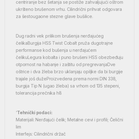
centriranje bez šetanja se postiže zahvaljujući oštrom
ukršteno brušenom vrhu. Cilindrični prihvat odgovara
za šestougaone stezne glave bušilice.
Dug radni vek prilikom brušenja nerđajućeg
čelikaBurgija HSS Twist Cobalt pruža dugotrajne
performanse kod bušenja u nerđajućem
čelikuLegura kobalta i puno brušeni HSS obezbeđuju
otpornost na habanje i zaštitu od pregrevanjaDve
oštrice i dva žleba brzo uklanjaju opiljke da bi burgije
trajale još dužeProizvedena prema normi DIN 338,
burgija Tip N (ugao žleba) sa vrhom od 135 stepeni,
tolerancija prečnika h8
‘
Tehnički podaci:
Materijali: Nerđajući čelik; Metalne cevi i profili; Čelični
lim
Interfejs: Cilindrični držač