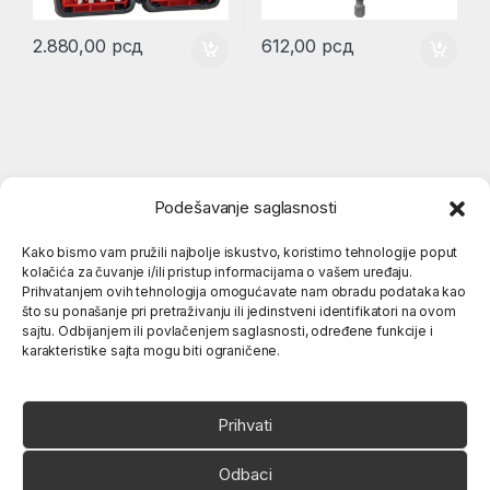
2.880,00
рсд
612,00
рсд
Podešavanje saglasnosti
Kako bismo vam pružili najbolje iskustvo, koristimo tehnologije poput
kolačića za čuvanje i/ili pristup informacijama o vašem uređaju.
Popularne kategorije
Prihvatanjem ovih tehnologija omogućavate nam obradu podataka kao
što su ponašanje pri pretraživanju ili jedinstveni identifikatori na ovom
sajtu. Odbijanjem ili povlačenjem saglasnosti, određene funkcije i
karakteristike sajta mogu biti ograničene.
O nama
Prihvati
Odbaci