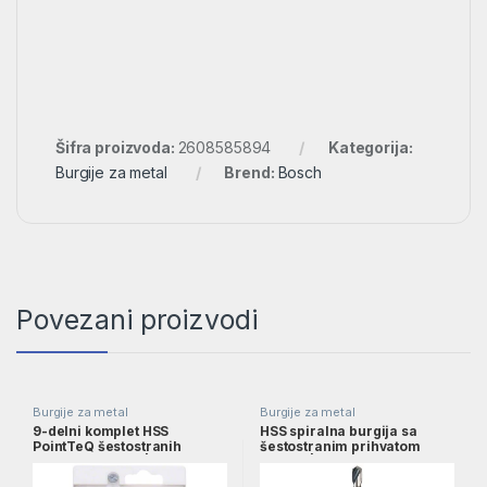
Šifra proizvoda:
2608585894
Kategorija:
Burgije za metal
Brend:
Bosch
Povezani proizvodi
Burgije za metal
Burgije za metal
9-delni komplet HSS
HSS spiralna burgija sa
PointTeQ šestostranih
šestostranim prihvatom
burgija, 2–8 mm |
5,0mm | 2608577056
2607002826