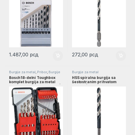
1.487,00
рсд
272,00
рсд
Burgije za metal
,
Pribor
,
Burgije
Burgije za metal
Bosch18-delni Toughbox
HSS spiralna burgija sa
komplet burgija za metal
šestostranim prihvatom
HSS-G DIN 338 od 1–10 mm |
9,0mm | 2608577062
2607019578