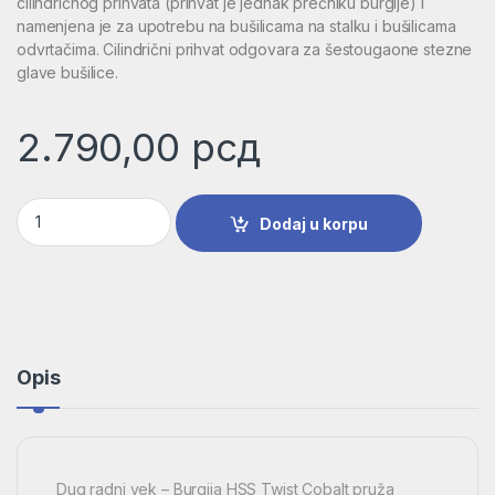
cilindričnog prihvata (prihvat je jednak prečniku burgije) i
namenjena je za upotrebu na bušilicama na stalku i bušilicama
odvrtačima. Cilindrični prihvat odgovara za šestougaone stezne
glave bušilice.
2.790,00
рсд
Burgija za metal HSS-Co, DIN 338 | 2608585894 količina
Dodaj u korpu
Opis
Dug radni vek – Burgija HSS Twist Cobalt pruža