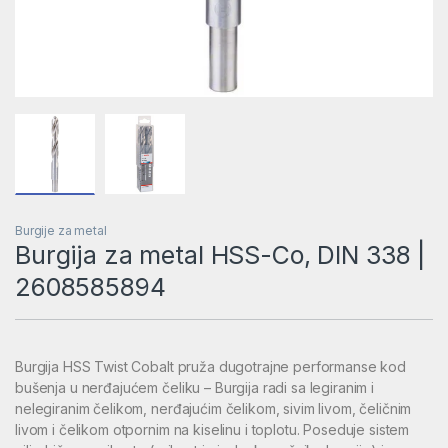
Burgije za metal
Burgija za metal HSS-Co, DIN 338 |
2608585894
Burgija HSS Twist Cobalt pruža dugotrajne performanse kod
bušenja u nerđajućem čeliku – Burgija radi sa legiranim i
nelegiranim čelikom, nerđajućim čelikom, sivim livom, čeličnim
livom i čelikom otpornim na kiselinu i toplotu. Poseduje sistem