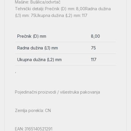
Mašine: Bušilica/odvrtač
Tehnički detalji: Prečnik (D) mm: 8,00Radna dužina
(L1) mm: 75Ukupna dužina (L2) mm: 117
Prečnik (D) mm
8,00
Radna dužina (L1) mm
75
Ukupna dužina (L2) mm
117
‘
Pojedinačni proizvodi / višestruka pakovanja
Zemlja porekla: CN
EAN: 3165140521291