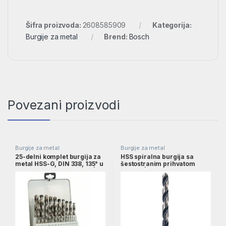
Šifra proizvoda:
2608585909
Kategorija:
Burgije za metal
Brend:
Bosch
Povezani proizvodi
Burgije za metal
Burgije za metal
25-delni komplet burgija za
HSS spiralna burgija sa
metal HSS-G, DIN 338, 135° u
šestostranim prihvatom
metalnoj kaseti, 1–13 mm |
8,0mm | 2608577061
2607018727