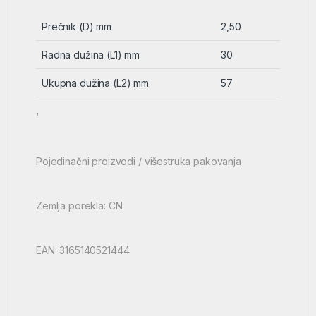
Prečnik (D) mm
2,50
Radna dužina (L1) mm
30
Ukupna dužina (L2) mm
57
‘
Pojedinačni proizvodi / višestruka pakovanja
Zemlja porekla: CN
EAN: 3165140521444