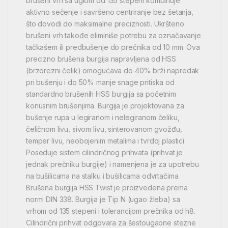
brušeni vrh sa uglom od 135 stepeni kombinuje
aktivno sečenje i savršeno centriranje bez šetanja,
što dovodi do maksimalne preciznosti. Ukršteno
brušeni vrh takođe eliminiše potrebu za označavanje
tačkašem ili predbušenje do prečnika od 10 mm. Ova
precizno brušena burgija napravljena od HSS
(brzorezni čelik) omogućava do 40% brži napredak
pri bušenju i do 50% manje snage pritiska od
standardno brušenih HSS burgija sa početnim
konusnim brušenjima. Burgija je projektovana za
bušenje rupa u legiranom i nelegiranom čeliku,
čeličnom livu, sivom livu, sinterovanom gvožđu,
temper livu, neobojenim metalima i tvrdoj plastici.
Poseduje sistem cilindričnog prihvata (prihvat je
jednak prečniku burgije) i namenjena je za upotrebu
na bušilicama na stalku i bušilicama odvrtačima.
Brušena burgija HSS Twist je proizvedena prema
normi DIN 338. Burgija je Tip N (ugao žleba) sa
vrhom od 135 stepeni i tolerancijom prečnika od h8.
Cilindrični prihvat odgovara za šestougaone stezne