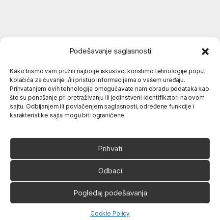
Podešavanje saglasnosti
Kako bismo vam pružili najbolje iskustvo, koristimo tehnologije poput
kolačića za čuvanje i/ili pristup informacijama o vašem uređaju.
Popularne kategorije
Prihvatanjem ovih tehnologija omogućavate nam obradu podataka kao
što su ponašanje pri pretraživanju ili jedinstveni identifikatori na ovom
sajtu. Odbijanjem ili povlačenjem saglasnosti, određene funkcije i
karakteristike sajta mogu biti ograničene.
O nama
Prihvati
Odbaci
Pogledaj podešavanja
Ukoliko imate neko pitanje,
slobodno nas pozovite
066 80 81 263
Open chaty
Cookie Policy