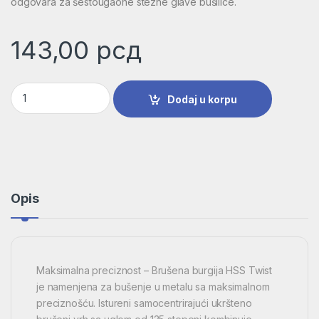
odgovara za šestougaone stezne glave bušilice.
143,00
рсд
Burgija za metal HSS-G, DIN 338 | 2608585909 količina
Dodaj u korpu
Opis
Maksimalna preciznost – Brušena burgija HSS Twist
je namenjena za bušenje u metalu sa maksimalnom
preciznošću. Istureni samocentrirajući ukršteno