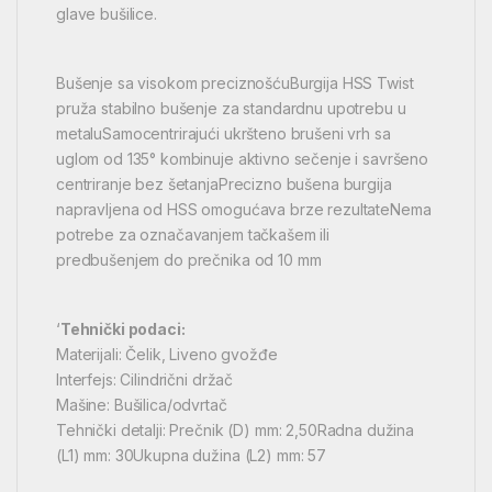
glave bušilice.
Bušenje sa visokom preciznošćuBurgija HSS Twist
pruža stabilno bušenje za standardnu upotrebu u
metaluSamocentrirajući ukršteno brušeni vrh sa
uglom od 135° kombinuje aktivno sečenje i savršeno
centriranje bez šetanjaPrecizno bušena burgija
napravljena od HSS omogućava brze rezultateNema
potrebe za označavanjem tačkašem ili
predbušenjem do prečnika od 10 mm
‘
Tehnički podaci:
Materijali: Čelik, Liveno gvožđe
Interfejs: Cilindrični držač
Mašine: Bušilica/odvrtač
Tehnički detalji: Prečnik (D) mm: 2,50Radna dužina
(L1) mm: 30Ukupna dužina (L2) mm: 57