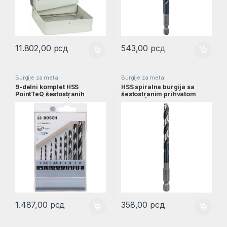
11.802,00
рсд
543,00
рсд
Burgije za metal
Burgije za metal
9-delni komplet HSS
HSS spiralna burgija sa
PointTeQ šestostranih
šestostranim prihvatom
burgija, 2–8 mm |
6,0mm | 2608577058
2607002826
1.487,00
рсд
358,00
рсд