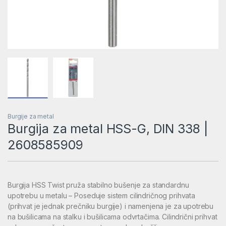
Burgije za metal
Burgija za metal HSS-G, DIN 338 |
2608585909
Burgija HSS Twist pruža stabilno bušenje za standardnu
upotrebu u metalu – Poseduje sistem cilindričnog prihvata
(prihvat je jednak prečniku burgije) i namenjena je za upotrebu
na bušilicama na stalku i bušilicama odvrtačima. Cilindrični prihvat