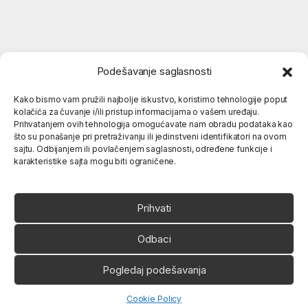
Podešavanje saglasnosti
Kako bismo vam pružili najbolje iskustvo, koristimo tehnologije poput
kolačića za čuvanje i/ili pristup informacijama o vašem uređaju.
Popularne kategorije
Prihvatanjem ovih tehnologija omogućavate nam obradu podataka kao
što su ponašanje pri pretraživanju ili jedinstveni identifikatori na ovom
sajtu. Odbijanjem ili povlačenjem saglasnosti, određene funkcije i
karakteristike sajta mogu biti ograničene.
O nama
Prihvati
Odbaci
Pogledaj podešavanja
Ukoliko imate neko pitanje,
slobodno nas pozovite
066 80 81 263
Open chaty
Cookie Policy