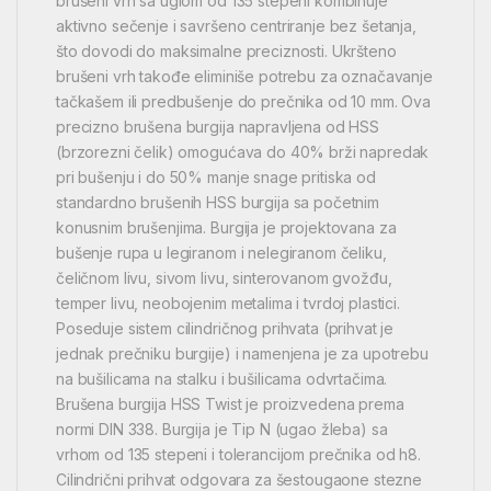
brušeni vrh sa uglom od 135 stepeni kombinuje
aktivno sečenje i savršeno centriranje bez šetanja,
što dovodi do maksimalne preciznosti. Ukršteno
brušeni vrh takođe eliminiše potrebu za označavanje
tačkašem ili predbušenje do prečnika od 10 mm. Ova
precizno brušena burgija napravljena od HSS
(brzorezni čelik) omogućava do 40% brži napredak
pri bušenju i do 50% manje snage pritiska od
standardno brušenih HSS burgija sa početnim
konusnim brušenjima. Burgija je projektovana za
bušenje rupa u legiranom i nelegiranom čeliku,
čeličnom livu, sivom livu, sinterovanom gvožđu,
temper livu, neobojenim metalima i tvrdoj plastici.
Poseduje sistem cilindričnog prihvata (prihvat je
jednak prečniku burgije) i namenjena je za upotrebu
na bušilicama na stalku i bušilicama odvrtačima.
Brušena burgija HSS Twist je proizvedena prema
normi DIN 338. Burgija je Tip N (ugao žleba) sa
vrhom od 135 stepeni i tolerancijom prečnika od h8.
Cilindrični prihvat odgovara za šestougaone stezne