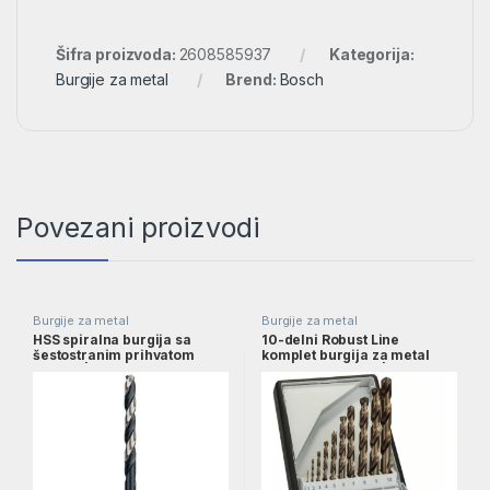
Šifra proizvoda:
2608585937
Kategorija:
Burgije za metal
Brend:
Bosch
Povezani proizvodi
Burgije za metal
Burgije za metal
HSS spiralna burgija sa
10-delni Robust Line
šestostranim prihvatom
komplet burgija za metal
6,0mm | 2608577058
HSS-Co, 1–10 mm |
2607019925