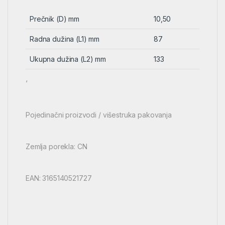
Prečnik (D) mm
10,50
Radna dužina (L1) mm
87
Ukupna dužina (L2) mm
133
‘
Pojedinačni proizvodi / višestruka pakovanja
Zemlja porekla: CN
EAN: 3165140521727