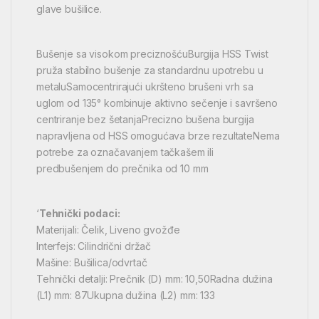
glave bušilice.
Bušenje sa visokom preciznošćuBurgija HSS Twist
pruža stabilno bušenje za standardnu upotrebu u
metaluSamocentrirajući ukršteno brušeni vrh sa
uglom od 135° kombinuje aktivno sečenje i savršeno
centriranje bez šetanjaPrecizno bušena burgija
napravljena od HSS omogućava brze rezultateNema
potrebe za označavanjem tačkašem ili
predbušenjem do prečnika od 10 mm
‘
Tehnički podaci:
Materijali: Čelik, Liveno gvožđe
Interfejs: Cilindrični držač
Mašine: Bušilica/odvrtač
Tehnički detalji: Prečnik (D) mm: 10,50Radna dužina
(L1) mm: 87Ukupna dužina (L2) mm: 133