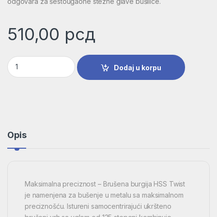
odgovara za šestougaone stezne glave bušilice.
510,00
рсд
Burgija za metal HSS-G, DIN 338 | 2608585937 količina
Dodaj u korpu
Opis
Maksimalna preciznost – Brušena burgija HSS Twist
je namenjena za bušenje u metalu sa maksimalnom
preciznošću. Istureni samocentrirajući ukršteno