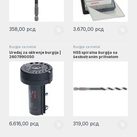
358,00
рсд
3.670,00
рсд
Burgije za metal
Burgije za metal
Uređaj za oštrenje burgija |
HSS spiralna burgija sa
2607990050
šestostranim prihvatom
5,5mm | 2608577057
6.616,00
рсд
319,00
рсд