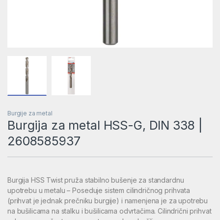
Burgije za metal
Burgija za metal HSS-G, DIN 338 |
2608585937
Burgija HSS Twist pruža stabilno bušenje za standardnu
upotrebu u metalu – Poseduje sistem cilindričnog prihvata
(prihvat je jednak prečniku burgije) i namenjena je za upotrebu
na bušilicama na stalku i bušilicama odvrtačima. Cilindrični prihvat