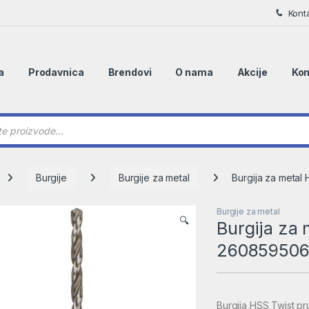
Kont
a
Prodavnica
Brendovi
O nama
Akcije
Kon
 search
Burgije
Burgije za metal
Burgija za metal
Burgije za metal
🔍
Burgija za 
26085950
Burgija HSS Twist pr