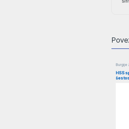
Šif
Pove
Burgije 
HSS sp
šesto
4,2mm