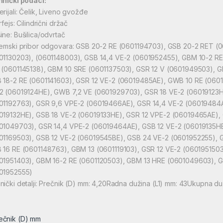
hnički podaci:
erijali: Čelik, Liveno gvožđe
rfejs: Cilindrični držač
ine: Bušilica/odvrtač
temski pribor odgovara: GSB 20-2 RE (0601194703), GSB 20-2 RET 
01130203), (0601148003), GSB 14,4 VE-2 (0601952455), GBM 10-2 R
 (0601145138), GBM 10 SRE (0601137503), GSR 12 V (0601949503), G
 18-2 RE (0601141603), GSR 12 VE-2 (06019485AE), GWB 10 RE (0601
2 (06019124HE), GWB 7,2 VE (0601929703), GSR 18 VE-2 (06019123H
01192763), GSR 9,6 VPE-2 (06019466AE), GSR 14,4 VE-2 (06019484A
019132HE), GSB 18 VE-2 (06019133HE), GSR 12 VPE-2 (06019465AE),
01049703), GSR 14,4 VPE-2 (06019464AE), GSB 12 VE-2 (06019135HE
01169503), GSB 12 VE-2 (06019545BE), GSB 24 VE-2 (0601952255), G
 16 RE (0601148763), GBM 13 (0601119103), GSR 12 VE-2 (060195150
01951403), GBM 16-2 RE (0601120503), GBM 13 HRE (0601049603), G
01952555)
nički detalji: Prečnik (D) mm: 4,20Radna dužina (L1) mm: 43Ukupna du
ečnik (D) mm