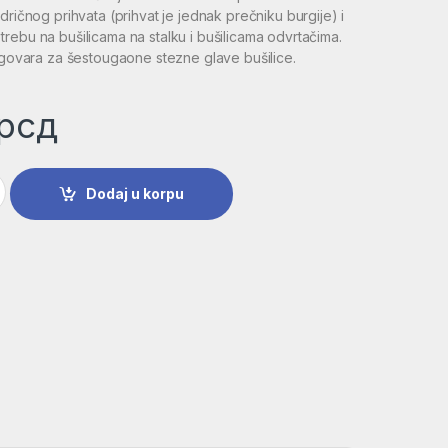
dričnog prihvata (prihvat je jednak prečniku burgije) i
rebu na bušilicama na stalku i bušilicama odvrtačima.
odgovara za šestougaone stezne glave bušilice.
рсд
SS-G, DIN 338 | 2608595060 količina
Dodaj u korpu