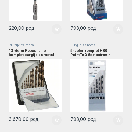
220,00
рсд
793,00
рсд
Burgije za metal
Burgije za metal
10-delni Robust Line
5-delni komplet HSS
komplet burgija za metal
PointTeQ šestostranih
HSS-Co, 1–10 mm |
burgija, 2–6 mm |
2607019925
2607002824
3.670,00
рсд
793,00
рсд