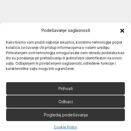
Podešavanje saglasnosti
Kako bismo vam pružili najbolje iskustvo, koristimo tehnologije poput
kolačića za čuvanje i/ili pristup informacijama o vašem uređaju.
Popularne kategorije
Prihvatanjem ovih tehnologija omogućavate nam obradu podataka kao
što su ponašanje pri pretraživanju ili jedinstveni identifikatori na ovom
sajtu. Odbijanjem ili povlačenjem saglasnosti, određene funkcije i
karakteristike sajta mogu biti ograničene.
O nama
Prihvati
Odbaci
Pogledaj podešavanja
Ukoliko imate neko pitanje,
slobodno nas pozovite
066 80 81 263
Open chaty
Cookie Policy