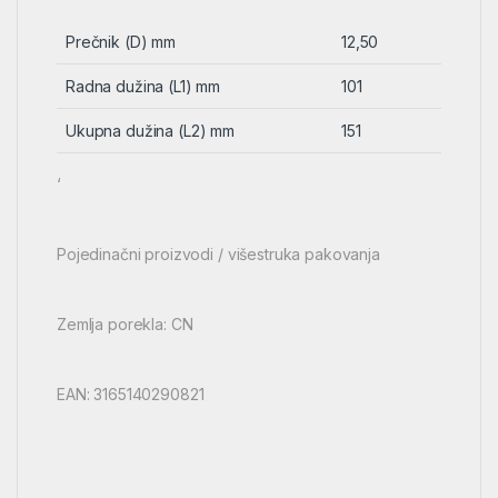
Prečnik (D) mm
12,50
Radna dužina (L1) mm
101
Ukupna dužina (L2) mm
151
‘
Pojedinačni proizvodi / višestruka pakovanja
Zemlja porekla: CN
EAN: 3165140290821