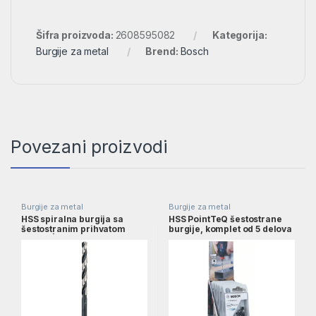
Šifra proizvoda:
2608595082
Kategorija:
Burgije za metal
Brend:
Bosch
Povezani proizvodi
Burgije za metal
Burgije za metal
HSS spiralna burgija sa
HSS PointTeQ šestostrane
šestostranim prihvatom
burgije, komplet od 5 delova
3,5mm | 2608577051
na stalku za izlaganje, 2–6
mm | 2607002825