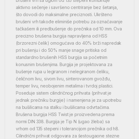
brušeni vrh sa uglom od 135 stepeni kombinuje
aktivno sečenje i savršeno centriranje bez šetanja,
što dovodi do maksimalne preciznosti. Ukršteno
brušeni vrh takođe eliminiše potrebu za označavanje
tačkašem ili predbušenje do prečnika od 10 mm. Ova
precizno brušena burgija napravljena od HSS
(brzorezni čelik) omogućava do 40% brži napredak
pri bušenju i do 50% manje snage pritiska od
standardno brušenih HSS burgija sa početnim
konusnim brušenjima. Burgija je projektovana za
bušenje rupa u legiranom i nelegiranom čeliku,
čeličnom livu, sivom livu, sinterovanom gvožđu,
temper livu, neobojenim metalima i tvrdoj plastici.
Poseduje sistem cilindričnog prihvata (prihvat je
jednak prečniku burgije) i namenjena je za upotrebu
na bušilicama na stalku i bušilicama odvrtačima.
Brušena burgija HSS Twist je proizvedena prema
normi DIN 338. Burgija je Tip N (ugao žleba) sa
vrhom od 135 stepeni i tolerancijom prečnika od h8.
Cilindrični prihvat odgovara za šestougaone stezne