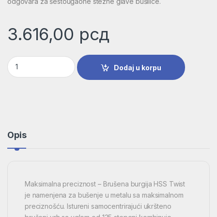
odgovara za šestougaone stezne glave bušilice.
3.616,00
рсд
Burgija za metal HSS-G, DIN 338 | 2608595082 količina
Dodaj u korpu
Opis
Maksimalna preciznost – Brušena burgija HSS Twist
je namenjena za bušenje u metalu sa maksimalnom
preciznošću. Istureni samocentrirajući ukršteno