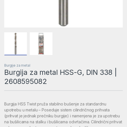
Burgije za metal
Burgija za metal HSS-G, DIN 338 |
2608595082
Burgija HSS Twist pruža stabilno bušenje za standardnu
upotrebu u metalu – Poseduje sistem cilindričnog prihvata
(prihvat je jednak prečniku burgije) i namenjena je za upotrebu
na bušilicama na stalku i bušilicama odvrtačima. Cilindrični prihvat