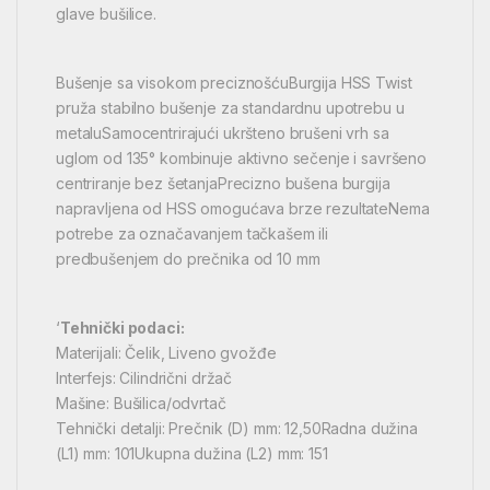
glave bušilice.
Bušenje sa visokom preciznošćuBurgija HSS Twist
pruža stabilno bušenje za standardnu upotrebu u
metaluSamocentrirajući ukršteno brušeni vrh sa
uglom od 135° kombinuje aktivno sečenje i savršeno
centriranje bez šetanjaPrecizno bušena burgija
napravljena od HSS omogućava brze rezultateNema
potrebe za označavanjem tačkašem ili
predbušenjem do prečnika od 10 mm
‘
Tehnički podaci:
Materijali: Čelik, Liveno gvožđe
Interfejs: Cilindrični držač
Mašine: Bušilica/odvrtač
Tehnički detalji: Prečnik (D) mm: 12,50Radna dužina
(L1) mm: 101Ukupna dužina (L2) mm: 151