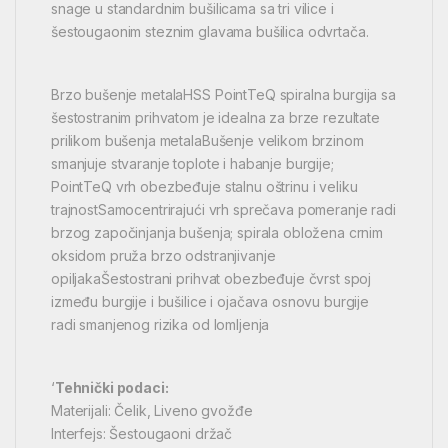
snage u standardnim bušilicama sa tri vilice i
šestougaonim steznim glavama bušilica odvrtača.
Brzo bušenje metalaHSS PointTeQ spiralna burgija sa
šestostranim prihvatom je idealna za brze rezultate
prilikom bušenja metalaBušenje velikom brzinom
smanjuje stvaranje toplote i habanje burgije;
PointTeQ vrh obezbeđuje stalnu oštrinu i veliku
trajnostSamocentrirajući vrh sprečava pomeranje radi
brzog započinjanja bušenja; spirala obložena crnim
oksidom pruža brzo odstranjivanje
opiljakaŠestostrani prihvat obezbeđuje čvrst spoj
između burgije i bušilice i ojačava osnovu burgije
radi smanjenog rizika od lomljenja
‘
Tehnički podaci:
Materijali: Čelik, Liveno gvožđe
Interfejs: Šestougaoni držač