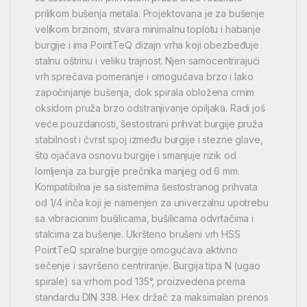
prilikom bušenja metala. Projektovana je za bušenje
velikom brzinom, stvara minimalnu toplotu i habanje
burgije i ima PointTeQ dizajn vrha koji obezbeđuje
stalnu oštrinu i veliku trajnost. Njen samocentrirajući
vrh sprečava pomeranje i omogućava brzo i lako
započinjanje bušenja, dok spirala obložena crnim
oksidom pruža brzo odstranjivanje opiljaka. Radi još
veće pouzdanosti, šestostrani prihvat burgije pruža
stabilnost i čvrst spoj između burgije i stezne glave,
što ojačava osnovu burgije i smanjuje rizik od
lomljenja za burgije prečnika manjeg od 6 mm.
Kompatibilna je sa sistemima šestostranog prihvata
od 1/4 inča koji je namenjen za univerzalnu upotrebu
sa vibracionim bušilicama, bušilicama odvrtačima i
stalcima za bušenje. Ukršteno brušeni vrh HSS
PointTeQ spiralne burgije omogućava aktivno
sečenje i savršeno centriranje. Burgija tipa N (ugao
spirale) sa vrhom pod 135°, proizvedena prema
standardu DIN 338. Hex držač za maksimalan prenos