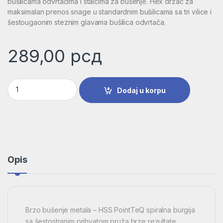
bušilicama odvrtačima i stalcima za bušenje. Hex držač za
maksimalan prenos snage u standardnim bušilicama sa tri vilice i
šestougaonim steznim glavama bušilica odvrtača.
289,00
рсд
HSS PointTeQ šestostrana burgija od 6,5 mm | 2608577529 k
Dodaj u korpu
Opis
Brzo bušenje metala – HSS PointTeQ spiralna burgija
sa šestostranim prihvatom pruža brze rezultate