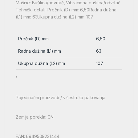
Mašine: Bušilica/odvrtač, Vibraciona bušilica/odvrtač
Tehnički detalji: Prečnik (D) mm: 6,50Radna dužina
(L1) mm: 63Ukupna dužina (L2) mm: 107
Prečnik (D) mm
6,50
Radna dužina (L1) mm
63
Ukupna dužina (L2) mm
107
‘
Pojedinačni proizvodi / višestruka pakovanja
Zemlja porekla: CN
EAN: 6949509231444