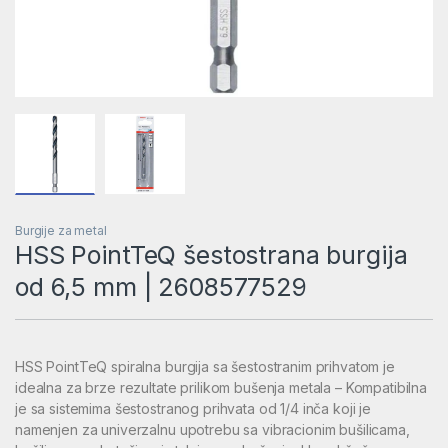
Burgije za metal
HSS PointTeQ šestostrana burgija
od 6,5 mm | 2608577529
HSS PointTeQ spiralna burgija sa šestostranim prihvatom je
idealna za brze rezultate prilikom bušenja metala – Kompatibilna
je sa sistemima šestostranog prihvata od 1/4 inča koji je
namenjen za univerzalnu upotrebu sa vibracionim bušilicama,