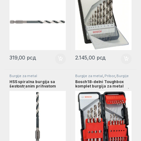
319,00
рсд
2.145,00
рсд
Burgije za metal
Burgije za metal
,
Pribor
,
Burgije
HSS spiralna burgija sa
Bosch18-delni Toughbox
šestostranim prihvatom
komplet burgija za metal
4,2mm | 2608577054
HSS-G DIN 338 od 1–10 mm |
2607019578