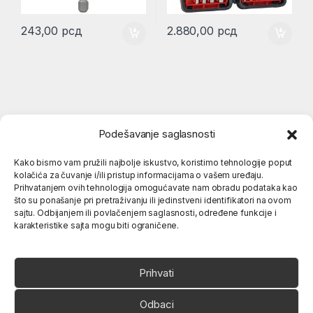
243,00
рсд
2.880,00
рсд
Podešavanje saglasnosti
Kako bismo vam pružili najbolje iskustvo, koristimo tehnologije poput
kolačića za čuvanje i/ili pristup informacijama o vašem uređaju.
Popularne kategorije
Prihvatanjem ovih tehnologija omogućavate nam obradu podataka kao
što su ponašanje pri pretraživanju ili jedinstveni identifikatori na ovom
sajtu. Odbijanjem ili povlačenjem saglasnosti, određene funkcije i
karakteristike sajta mogu biti ograničene.
O nama
Prihvati
Odbaci