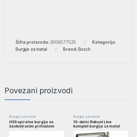
Šifra proizvoda:
2608577529
Kategorija:
Burgije za metal
Brend:
Bosch
Povezani proizvodi
Burgije za metal
Burgije za metal
HSS spiralna burgija sa
10-delni Robust Line
šestostranim prihvatom
komplet burgija za metal
5,5mm | 2608577057
HSS-G, 135°, 1–10 mm |
2607010535