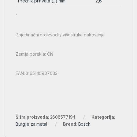
Prečnik prihvata (D) mm
2,6
‘
Pojedinačni proizvodi / višestruka pakovanja
Zemlja porekla: CN
EAN: 3165140907033
Šifra proizvoda:
2608577194
Kategorija:
Burgije za metal
Brend:
Bosch