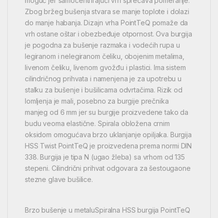
moguć jer samocentrirajući vrh sprečava pomeranje.
Zbog bržeg bušenja stvara se manje toplote i dolazi
do manje habanja. Dizajn vrha PointTeQ pomaže da
vrh ostane oštar i obezbeđuje otpornost. Ova burgija
je pogodna za bušenje razmaka i vodećih rupa u
legiranom i nelegiranom čeliku, obojenim metalima,
livenom čeliku, livenom gvožđu i plastici. Ima sistem
cilindričnog prihvata i namenjena je za upotrebu u
stalku za bušenje i bušilicama odvrtačima. Rizik od
lomljenja je mali, posebno za burgije prečnika
manjeg od 6 mm jer su burgije proizvedene tako da
budu veoma elastične. Spirala obložena crnim
oksidom omogućava brzo uklanjanje opiljaka. Burgija
HSS Twist PointTeQ je proizvedena prema normi DIN
338. Burgija je tipa N (ugao žleba) sa vrhom od 135
stepeni. Cilindrični prihvat odgovara za šestougaone
stezne glave bušilice.
Brzo bušenje u metaluSpiralna HSS burgija PointTeQ