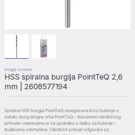
Burgije za metal
HSS spiralna burgija PointTeQ 2,6
mm | 2608577194
Spiralna HSS burgija PointTeQ omogućava brzo bušenje u
metalu zbog dizajna vrha PointTeQ – Ima sistem cilindričnog
prihvata i namenjena je za upotrebu u stalku za bušenje i
bušilicama odvrtačima. Cilindrični prihvat odgovara za