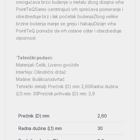
omogućava brzo bušenje u metalu zbog dizajna vrha
PointTeQSamo-centrirajući vrh sprečava pomeranje i
obezbeđuje brz i lak početak bušenjaZbog velike
brzine bušenja manje se greju i habajuDizajn vrha
PointTeQ pomaže da vrh ostane oštar i obezbeđuje
otpornost
‘
Tehnički podaci:
Materijali: Čelik, Liveno gvožđe
Interfejs: Cilindrični držač
Mašine: Bušilica/odvrtač
Tehnički detalji: Prečnik (D) mm: 2,60Radna dužina
(L1) mm: 30Prečnik prihvata (D) mm: 2,6
Prečnik (D) mm
2,60
Radna dužina (L1) mm
30