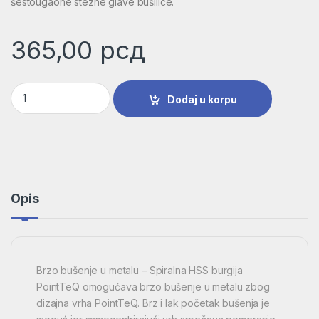
šestougaone stezne glave bušilice.
365,00
рсд
HSS spiralna burgija PointTeQ 2,6 mm | 2608577194 količina
Dodaj u korpu
Opis
Brzo bušenje u metalu – Spiralna HSS burgija
PointTeQ omogućava brzo bušenje u metalu zbog
dizajna vrha PointTeQ. Brz i lak početak bušenja je