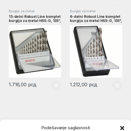
Burgije za metal
Burgije za metal
13-delni Robust Line komplet
6-delni Robust Line komplet
burgija za metal HSS-G, 135°,
burgija za metal HSS-G, 135°,
1,5–6,5 mm | 2607010538
2–8 mm | 2607010529
1.716,00
рсд
1.212,00
рсд
Podešavanje saglasnosti