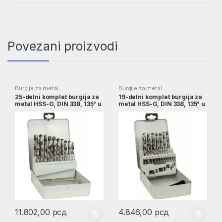
Povezani proizvodi
Burgije za metal
Burgije za metal
25-delni komplet burgija za
19-delni komplet burgija za
metal HSS-G, DIN 338, 135° u
metal HSS-G, DIN 338, 135° u
metalnoj kaseti, 1–13 mm |
metalnoj kaseti, 1–10 mm |
2607018727
2607018726
11.802,00
рсд
4.846,00
рсд