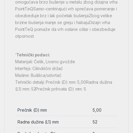
omogućava brzo bušenje u metalu zbog dizajna vrha
PointTeQSamo-centrirajući vrh sprečava pomeranje i
obezbeđuje brz i lak početak bušenjaZbog velike
brzine bušenja manje se greju i habajuDizajn vrha
PointTeQ pomaže da vrh ostane oštar i obezbeđuje
otpornost
‘
Tehnički podaci:
Materijali: Čelik, Liveno gvožđe
Interfejs: Cilindrični držač
Mašine: Bušilica/odvrtač
Tehnički detalji: Prečnik (D) mm: 5,00Radna dužina
(L1) mm: 52Prečnik prihvata (D) mm: 5
Prečnik (D) mm
5,00
Radna dužina (L1) mm
52