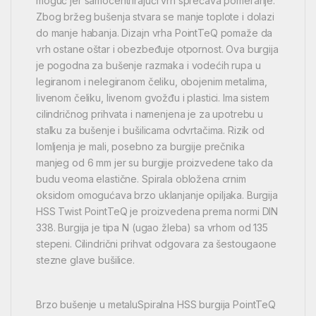
moguć jer samocentrirajući vrh sprečava pomeranje.
Zbog bržeg bušenja stvara se manje toplote i dolazi
do manje habanja. Dizajn vrha PointTeQ pomaže da
vrh ostane oštar i obezbeđuje otpornost. Ova burgija
je pogodna za bušenje razmaka i vodećih rupa u
legiranom i nelegiranom čeliku, obojenim metalima,
livenom čeliku, livenom gvožđu i plastici. Ima sistem
cilindričnog prihvata i namenjena je za upotrebu u
stalku za bušenje i bušilicama odvrtačima. Rizik od
lomljenja je mali, posebno za burgije prečnika
manjeg od 6 mm jer su burgije proizvedene tako da
budu veoma elastične. Spirala obložena crnim
oksidom omogućava brzo uklanjanje opiljaka. Burgija
HSS Twist PointTeQ je proizvedena prema normi DIN
338. Burgija je tipa N (ugao žleba) sa vrhom od 135
stepeni. Cilindrični prihvat odgovara za šestougaone
stezne glave bušilice.
Brzo bušenje u metaluSpiralna HSS burgija PointTeQ