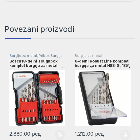
Povezani proizvodi
Burgije za metal
,
Pribor
,
Burgije
Burgije za metal
Bosch18-delni Toughbox
6-delni Robust Line komplet
komplet burgija za metal
burgija za metal HSS-G, 135°,
HSS-G DIN 338 od 1–10 mm |
2–8 mm | 2607010529
2607019578
2.880,00
рсд
1.212,00
рсд