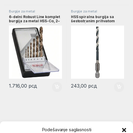
Burgije za metal
Burgije za metal
6-delni Robust Line komplet
HSS spiralna burgija sa
burgija za metal HSS-Co, 2–
šestostranim prihvatom
8 mm | 2607019924
4,2mm | 2608577054
1.716,00
рсд
243,00
рсд
Podešavanje saglasnosti