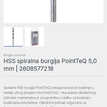
Burgije za metal
HSS spiralna burgija PointTeQ 5,0
mm | 2608577218
Spiralna HSS burgija PointTeQ omogućava brzo bušenje u
metalu zbog dizajna vrha PointTeQ – Ima sistem cilindričnog
prihvata i namenjena je za upotrebu u stalku za bušenje i
bušilicama odvrtačima. Cilindrični prihvat odgovara za