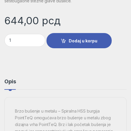
šestougaone stezne glave bušilice.
644,00
рсд
HSS spiralna burgija PointTeQ 5,0 mm | 2608577218 količina
Dodaj u korpu
Opis
Brzo bušenje u metalu – Spiralna HSS burgija
PointTeQ omogućava brzo bušenje u metalu zbog
dizajna vrha PointTeQ. Brz i lak početak bušenja je