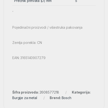
Prečnik prihvata (D) mm
5
‘
Pojedinačni proizvodi / višestruka pakovanja
Zemlja porekla: CN
EAN: 3165140907279
Šifra proizvoda:
2608577218
Kategorija:
Burgije za metal
Brend:
Bosch