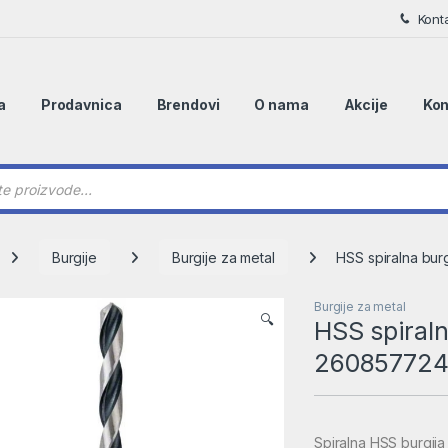
Kont
a
Prodavnica
Brendovi
O nama
Akcije
Kon
 search
Burgije
Burgije za metal
HSS spiralna bur
Burgije za metal
🔍
HSS spiraln
26085772
Spiralna HSS burgij