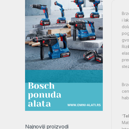
Brz
i l
dol
pog
gvo
Riz
ela
pre
ste
Brz
cen
hab
‘
Te
Mat
Najnoviji proizvodi