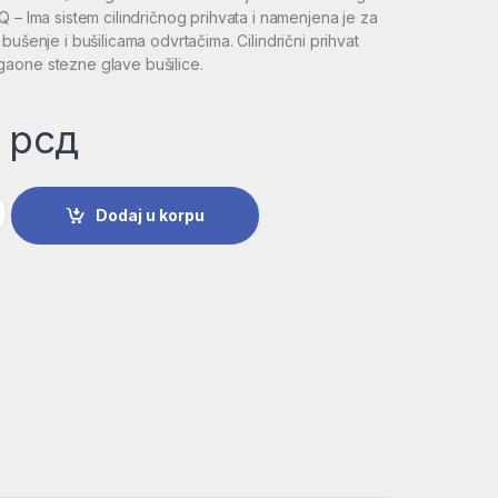
Q – Ima sistem cilindričnog prihvata i namenjena je za
bušenje i bušilicama odvrtačima. Cilindrični prihvat
aone stezne glave bušilice.
0
рсд
ja PointTeQ 8,1 mm | 2608577249 količina
Dodaj u korpu