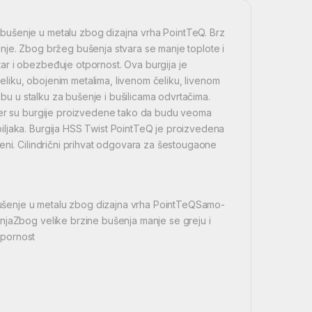
bušenje u metalu zbog dizajna vrha PointTeQ. Brz
nje. Zbog bržeg bušenja stvara se manje toplote i
ar i obezbeđuje otpornost. Ova burgija je
liku, obojenim metalima, livenom čeliku, livenom
ebu u stalku za bušenje i bušilicama odvrtačima.
 jer su burgije proizvedene tako da budu veoma
iljaka. Burgija HSS Twist PointTeQ je proizvedena
eni. Cilindrični prihvat odgovara za šestougaone
ušenje u metalu zbog dizajna vrha PointTeQSamo-
njaZbog velike brzine bušenja manje se greju i
tpornost