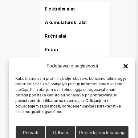
Električni alat
Akumulatorski alat
Ručni alat
Pribor
Merni alat
Podešavanje saglasnosti
Baštenski alat
Kako bismo vam pružili najbolje iskustvo, koristimo tehnologije
poput kolačića za čuvanje i/ili pristup informacijama o vašem
Aparati za varenje i
uređaju. Prihvatanjem ovih tehnologija omogućavate nam
sečenje
obradu podataka kao što su ponašanje pri pretraživanju ili
jedinstveni identifikatori na ovom sajtu. Odbijanjem ili
Koferi i torbe
povlačenjem saglasnosti, određene funkcije i karakteristike
sajta mogu biti ograničene.
HTZ Oprema
Ostalo
Prihvati
Odbaci
Pogledaj podešavanja