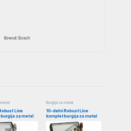
Brend:
Bosch
 metal
Burgije za metal
Robust Line
10-delni Robust Line
burgija za metal
komplet burgija za metal
135°, 2–8 mm |
HSS-Co, 1–10 mm |
0529
2607019925