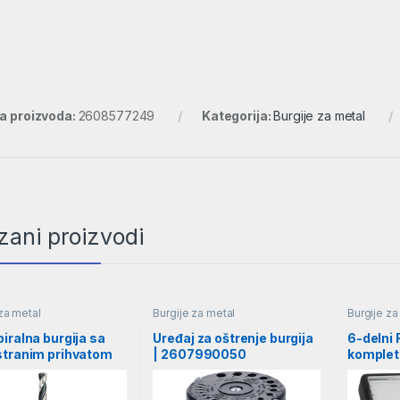
ra proizvoda:
2608577249
Kategorija:
Burgije za metal
zani proizvodi
za metal
Burgije za metal
Burgije za
iralna burgija sa
Uređaj za oštrenje burgija
6-delni 
stranim prihvatom
| 2607990050
komplet 
 | 2608577054
HSS-G, 
260701