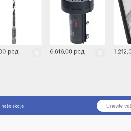
,00
рсд
6.616,00
рсд
1.212
E
e naše akcije
m
a
i
l