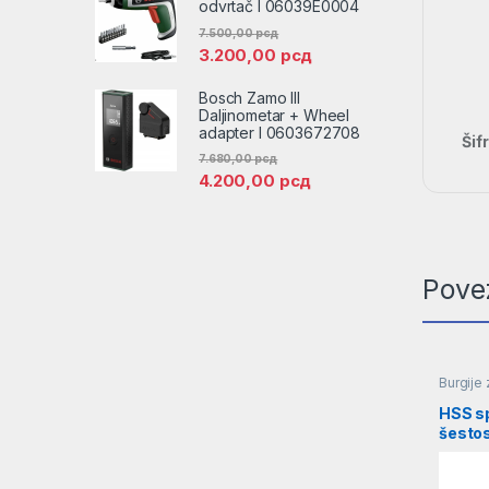
odvrtač l 06039E0004
7.500,00
рсд
3.200,00
рсд
Bosch Zamo III
Daljinometar + Wheel
adapter l 0603672708
Šif
7.680,00
рсд
4.200,00
рсд
Pove
Burgije 
HSS sp
šesto
4,2mm