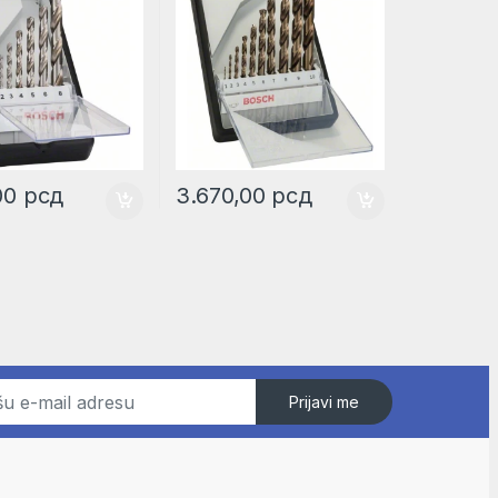
,00
рсд
3.670,00
рсд
Prijavi me