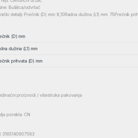
rfejs: Cilindrični držač
ine: Bušilica/odvrtač
nički detalji: Prečnik (D) mm: 8,10Radna dužina (L1) mm: 75Prečnik pri
ečnik (D) mm
dna dužina (L1) mm
ečnik prihvata (D) mm
edinačni proizvodi / višestruka pakovanja
lja porekla: CN
: 3165140907583