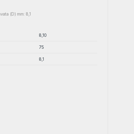
hvata (D) mm: 8,1
8,10
75
8,1