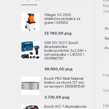
Inte
Maš
Teh
Villager VC 2500
električna seckalica za
grane l 041454
Pr
22.790,00
рсд
Ra
GSR 12V-32 FC Bosch
Akumulatorska
Pr
bušilica/odvrtač 2×2,0Ah +
set nastavaka + L-BOXX l
06019N7101
‘
39.000,00
рсд
Poj
Bosch PRO Multi Material
testera za otvore 127 mm
sa navojem l 2608901540
Zem
3.720,00
рсд
EAN
Bosch IXO 7 Akumulatorski