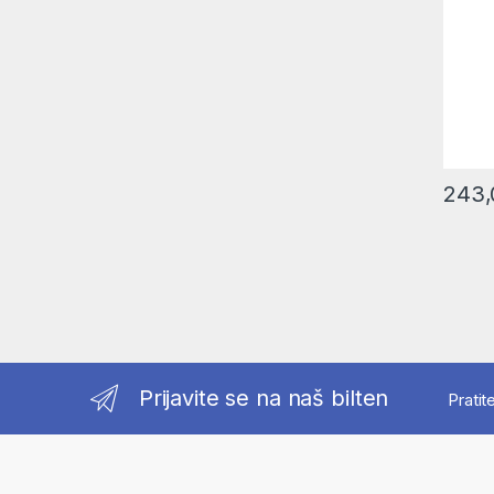
243
Prijavite se na naš bilten
Pratit