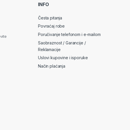
*
INFO
Česta pitanja
Povraćaj robe
Poručivanje telefonom i e-mailom
vite
Saobraznost / Garancije /
Reklamacije
Uslovi kupovine i isporuke
Način plaćanja