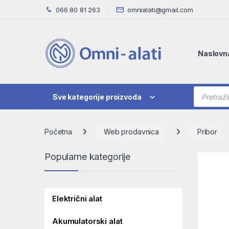
Skip to navigation
Skip to content
066 80 81 263
omnialati@gmail.com
Naslovn
Products
Sve kategorije proizvoda
Početna
Web prodavnica
Pribor
Popularne kategorije
Električni alat
Akumulatorski alat