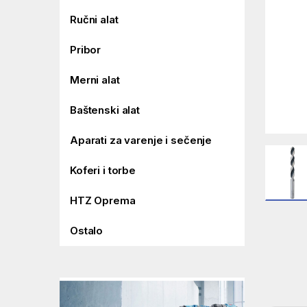
Ručni alat
Pribor
Merni alat
Baštenski alat
Aparati za varenje i sečenje
Koferi i torbe
HTZ Oprema
Ostalo