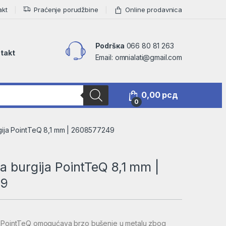
akt
Praćenje porudžbine
Online prodavnica
Podršкa
066 80 81 263
takt
Email: omnialati@gmail.com
0,00
рсд
0
gija PointTeQ 8,1 mm | 2608577249
a burgija PointTeQ 8,1 mm |
49
a PointTeQ omogućava brzo bušenje u metalu zbog