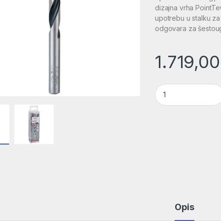
dizajna vrha PointTe
upotrebu u stalku za 
odgovara za šestoug
1.719,0
HSS spiralna burgi
Opis