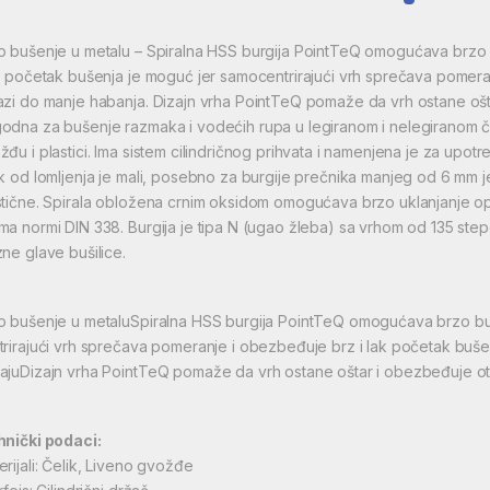
o bušenje u metalu – Spiralna HSS burgija PointTeQ omogućava brzo 
ak početak bušenja je moguć jer samocentrirajući vrh sprečava pomera
azi do manje habanja. Dizajn vrha PointTeQ pomaže da vrh ostane ošt
odna za bušenje razmaka i vodećih rupa u legiranom i nelegiranom če
žđu i plastici. Ima sistem cilindričnog prihvata i namenjena je za upotr
ik od lomljenja je mali, posebno za burgije prečnika manjeg od 6 mm
stične. Spirala obložena crnim oksidom omogućava brzo uklanjanje op
ma normi DIN 338. Burgija je tipa N (ugao žleba) sa vrhom od 135 step
zne glave bušilice.
o bušenje u metaluSpiralna HSS burgija PointTeQ omogućava brzo b
trirajući vrh sprečava pomeranje i obezbeđuje brz i lak početak buše
ajuDizajn vrha PointTeQ pomaže da vrh ostane oštar i obezbeđuje o
hnički podaci:
erijali: Čelik, Liveno gvožđe