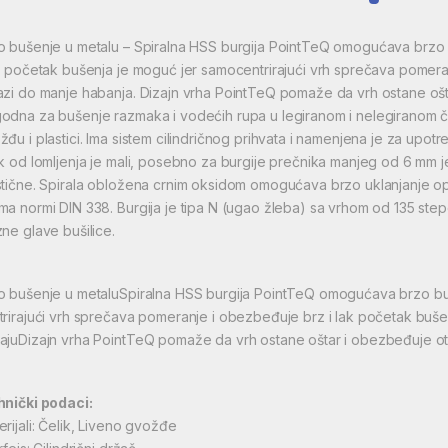
o bušenje u metalu – Spiralna HSS burgija PointTeQ omogućava brzo 
ak početak bušenja je moguć jer samocentrirajući vrh sprečava pomera
azi do manje habanja. Dizajn vrha PointTeQ pomaže da vrh ostane ošt
odna za bušenje razmaka i vodećih rupa u legiranom i nelegiranom če
žđu i plastici. Ima sistem cilindričnog prihvata i namenjena je za upotr
ik od lomljenja je mali, posebno za burgije prečnika manjeg od 6 mm
stične. Spirala obložena crnim oksidom omogućava brzo uklanjanje op
ma normi DIN 338. Burgija je tipa N (ugao žleba) sa vrhom od 135 step
zne glave bušilice.
o bušenje u metaluSpiralna HSS burgija PointTeQ omogućava brzo b
trirajući vrh sprečava pomeranje i obezbeđuje brz i lak početak buše
ajuDizajn vrha PointTeQ pomaže da vrh ostane oštar i obezbeđuje o
hnički podaci:
erijali: Čelik, Liveno gvožđe