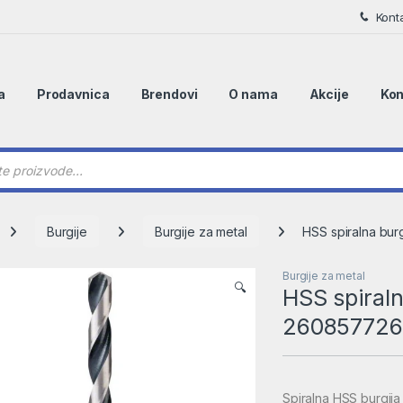
Kont
a
Prodavnica
Brendovi
O nama
Akcije
Kon
 search
Burgije
Burgije za metal
HSS spiralna bur
Burgije za metal
🔍
HSS spiraln
260857726
Spiralna HSS burgij