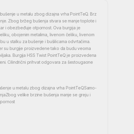
bušenje u metalu zbog dizajna vrha PointTeQ. Brz
nje. Zbog bržeg bušenja stvara se manje toplote i
ar i obezbeđuje otpornost. Ova burgija je
liku, obojenim metalima, livenom čeliku, livenom
ebu u stalku za bušenje i bušilicama odvrtačima.
 jer su burgije proizvedene tako da budu veoma
iljaka. Burgija HSS Twist PointTeQ je proizvedena
eni. Cilindrični prihvat odgovara za šestougaone
ušenje u metalu zbog dizajna vrha PointTeQSamo-
njaZbog velike brzine bušenja manje se greju i
tpornost