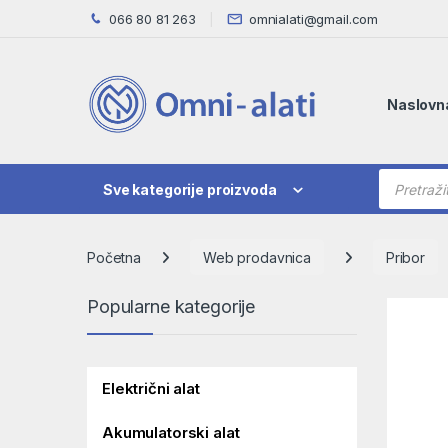
Skip to navigation
Skip to content
066 80 81 263
omnialati@gmail.com
Naslovn
Products
Sve kategorije proizvoda
Početna
Web prodavnica
Pribor
Popularne kategorije
Električni alat
Akumulatorski alat