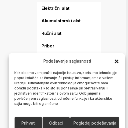
Električni alat
Akumulatorski alat
Ručni alat
Pribor
Merni alat
Podešavanje saglasnosti
Baštenski alat
Kako bismo vam pružili najbolje iskustvo, koristimo tehnologije
poput kolačića za čuvanje i/ili pristup informacijama o vašem
Aparati za varenje i
uređaju. Prihvatanjem ovih tehnologija omogućavate nam
sečenje
obradu podataka kao što su ponašanje pri pretraživanju ili
jedinstveni identifikatori na ovom sajtu. Odbijanjem ili
Koferi i torbe
povlačenjem saglasnosti, određene funkcije i karakteristike
sajta mogu biti ograničene.
HTZ Oprema
Ostalo
Prihvati
Odbaci
Pogledaj podešavanja