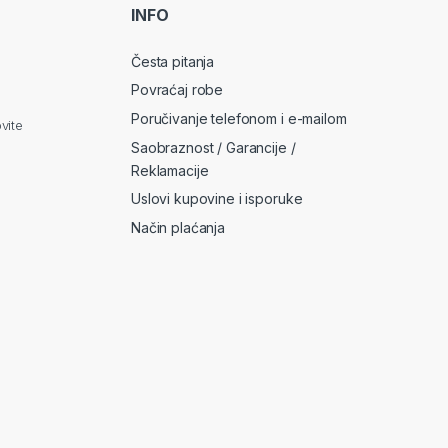
*
INFO
Česta pitanja
Povraćaj robe
Poručivanje telefonom i e-mailom
vite
Saobraznost / Garancije /
Reklamacije
Uslovi kupovine i isporuke
Način plaćanja