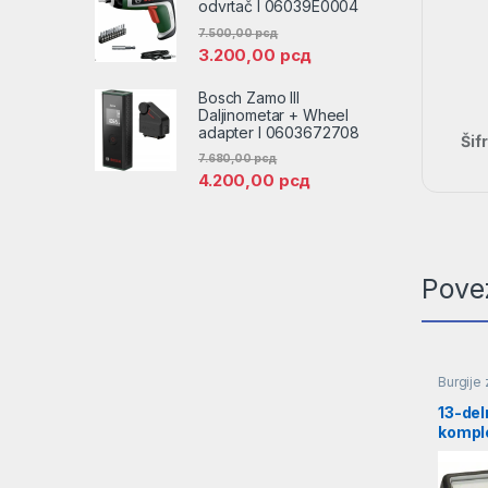
odvrtač l 06039E0004
7.500,00
рсд
3.200,00
рсд
Bosch Zamo III
Daljinometar + Wheel
adapter l 0603672708
Šif
7.680,00
рсд
4.200,00
рсд
Pove
Burgije 
13-del
komple
HSS-G,
26070