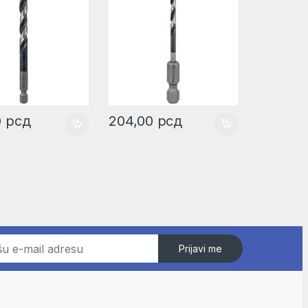
0
рсд
204,00
рсд
Prijavi me