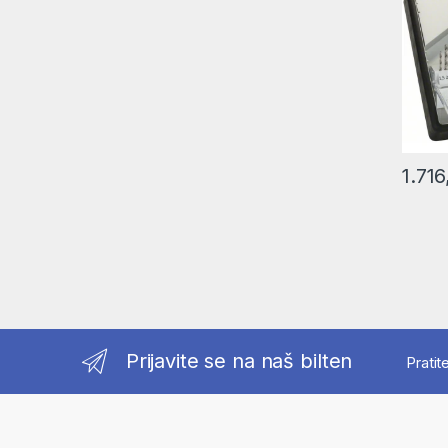
1.71
Prijavite se na naš bilten
Pratit