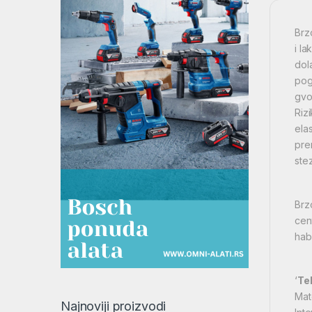
Brz
i l
dol
pog
gvo
Riz
ela
pre
ste
Brz
cen
hab
‘
Te
Mat
Najnoviji proizvodi