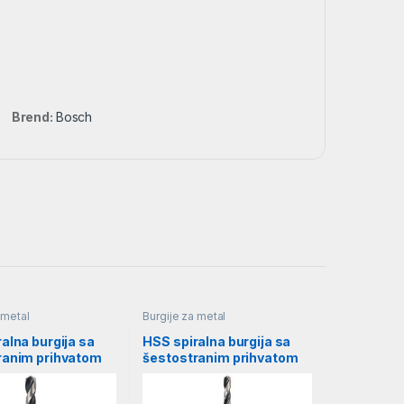
Brend:
Bosch
 metal
Burgije za metal
alna burgija sa
HSS spiralna burgija sa
ranim prihvatom
šestostranim prihvatom
| 2608577060
3,0mm | 2608577048