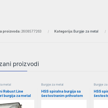
ra proizvoda:
2608577263
Kategorija:
Burgije za metal
zani proizvodi
za metal
Burgije za metal
Burgije za
ni Robust Line
HSS spiralna burgija sa
HSS spir
t burgija za metal
šestostranim prihvatom
šestost
 135°, 1,5–6,5 mm |
5,5mm | 2608577057
7,0mm 
10538