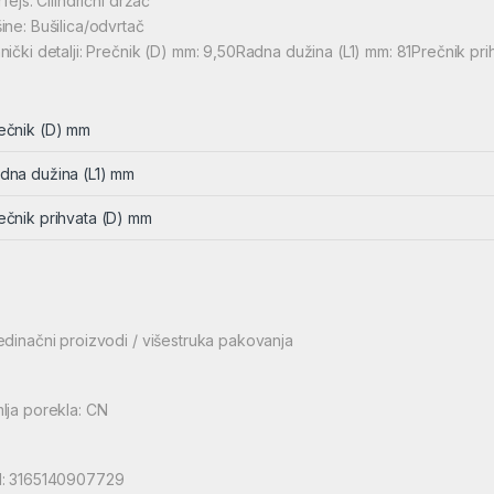
rfejs: Cilindrični držač
ine: Bušilica/odvrtač
nički detalji: Prečnik (D) mm: 9,50Radna dužina (L1) mm: 81Prečnik pri
ečnik (D) mm
dna dužina (L1) mm
ečnik prihvata (D) mm
edinačni proizvodi / višestruka pakovanja
lja porekla: CN
: 3165140907729