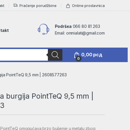
akt
Praćenje porudžbine
Online prodavnica
Podršкa
066 80 81 263
takt
Email: omnialati@gmail.com
0,00
рсд
0
gija PointTeQ 9,5 mm | 2608577263
a burgija PointTeQ 9,5 mm |
3
a PointTeQ omogućava brzo bušenje u metalu zbog