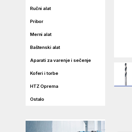
Ručni alat
Pribor
Merni alat
Baštenski alat
Aparati za varenje i sečenje
Koferi i torbe
HTZ Oprema
Ostalo