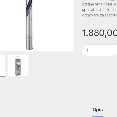
dizajna vrha PointTe
upotrebu u stalku za 
odgovara za šestoug
1.880,0
HSS spiralna burgi
Opis