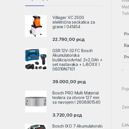
Inte
Maš
Teh
Villager VC 2500
električna seckalica za
grane l 041454
Pr
22.790,00
рсд
Ra
GSR 12V-32 FC Bosch
Akumulatorska
Pr
bušilica/odvrtač 2×2,0Ah +
set nastavaka + L-BOXX l
06019N7101
‘
39.000,00
рсд
Poj
Bosch PRO Multi Material
testera za otvore 127 mm
sa navojem l 2608901540
Zem
3.720,00
рсд
EAN
Bosch IXO 7 Akumulatorski