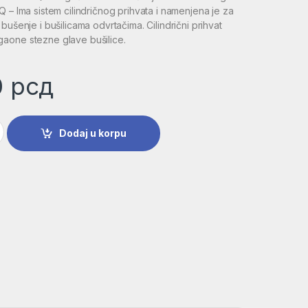
Q – Ima sistem cilindričnog prihvata i namenjena je za
bušenje i bušilicama odvrtačima. Cilindrični prihvat
aone stezne glave bušilice.
0
рсд
ja PointTeQ 9,5 mm | 2608577263 količina
Dodaj u korpu