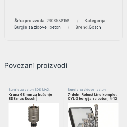
Šifra proizvoda:
2608588158
Kategorija:
Burgije za zidove i beton
Brend:
Bosch
Povezani proizvodi
Burgije za beton SDS MAX
,
Burgije za zidove i beton
Burgije za zidove i beton
,
Pribor
,
Kruna 68 mm za bušenje
7-delni Robust Line komplet
Burgije
SDS max Bosch |
CYL-3 burgija za beton, 4–12
F00Y145194
mm | 2607010545