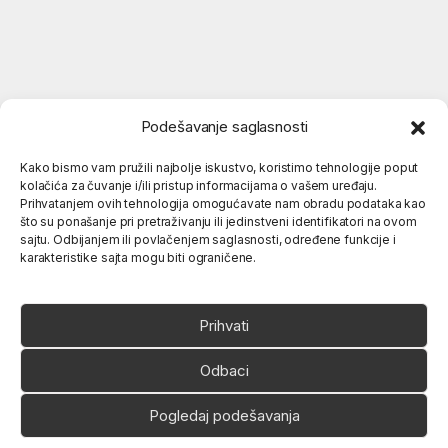
Podešavanje saglasnosti
Kako bismo vam pružili najbolje iskustvo, koristimo tehnologije poput
kolačića za čuvanje i/ili pristup informacijama o vašem uređaju.
Popularne kategorije
Prihvatanjem ovih tehnologija omogućavate nam obradu podataka kao
što su ponašanje pri pretraživanju ili jedinstveni identifikatori na ovom
sajtu. Odbijanjem ili povlačenjem saglasnosti, određene funkcije i
karakteristike sajta mogu biti ograničene.
O nama
Prihvati
Odbaci
Pogledaj podešavanja
Ukoliko imate neko pitanje,
slobodno nas pozovite