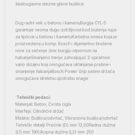
šestougaone stezne glave bušilice.
Dug radni vek u betonu i kamenuBurgija CYL-5
garantuje veoma dugu izdržljivost kod bušenja rupa
za tiplove u betonu i kamenuKarbidna smesa koja je
proizvedena u komp. Bosch i dijamantno brušene
ivice za sečenje čine burgiju otpornom na
habanjeSmanjeno trenje zahvaljujući 2-spiralnom
vario dizajnu koji omogućava uklanjanje prašine i
smanjenje habanjaBosch Power Grip sistem držača
omogućava direktnu upotrebu snage
‘
Tehnički podaci:
Materijali: Beton, Čvrsta cigla
Interfejs: Cilindrični držač
Mašine: Bušilica/odvrtač, Vibraciona bušilica/odvrtač
Tehnički detalji: Prečnik (D) mm: 12,00Radna dužina
(L1) mm: 190Ukupna dužina (L2) mm: 250