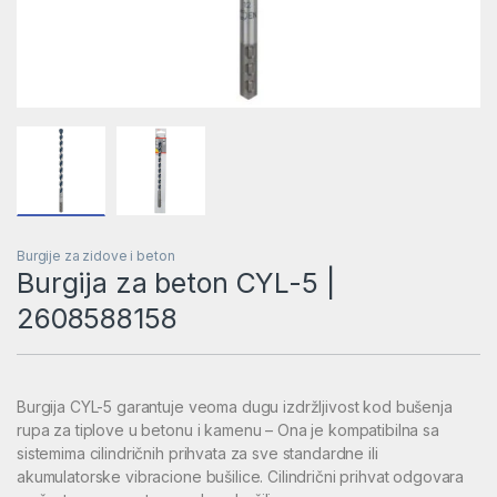
Burgije za zidove i beton
Burgija za beton CYL-5 |
2608588158
Burgija CYL-5 garantuje veoma dugu izdržljivost kod bušenja
rupa za tiplove u betonu i kamenu – Ona je kompatibilna sa
sistemima cilindričnih prihvata za sve standardne ili
akumulatorske vibracione bušilice. Cilindrični prihvat odgovara