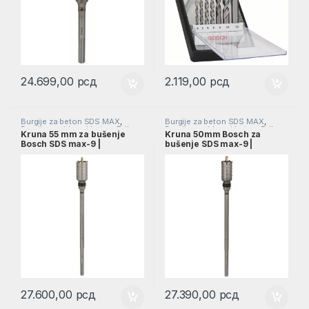
24.699,00
рсд
2.119,00
рсд
Burgije za beton SDS MAX
,
Burgije za beton SDS MAX
,
Burgije za zidove i beton
,
Pribor
,
Burgije za zidove i beton
,
Pribor
,
Kruna 55 mm za bušenje
Kruna 50mm Bosch za
Burgije
Burgije
Bosch SDS max-9 |
bušenje SDS max-9 |
F00Y145193
F00Y145191
27.600,00
рсд
27.390,00
рсд