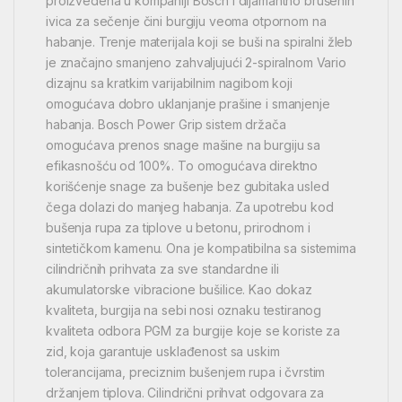
proizvedena u kompaniji Bosch i dijamantno brušenih
ivica za sečenje čini burgiju veoma otpornom na
habanje. Trenje materijala koji se buši na spiralni žleb
je značajno smanjeno zahvaljujući 2-spiralnom Vario
dizajnu sa kratkim varijabilnim nagibom koji
omogućava dobro uklanjanje prašine i smanjenje
habanja. Bosch Power Grip sistem držača
omogućava prenos snage mašine na burgiju sa
efikasnošću od 100%. To omogućava direktno
korišćenje snage za bušenje bez gubitaka usled
čega dolazi do manjeg habanja. Za upotrebu kod
bušenja rupa za tiplove u betonu, prirodnom i
sintetičkom kamenu. Ona je kompatibilna sa sistemima
cilindričnih prihvata za sve standardne ili
akumulatorske vibracione bušilice. Kao dokaz
kvaliteta, burgija na sebi nosi oznaku testiranog
kvaliteta odbora PGM za burgije koje se koriste za
zid, koja garantuje usklađenost sa uskim
tolerancijama, preciznim bušenjem rupa i čvrstim
držanjem tiplova. Cilindrični prihvat odgovara za