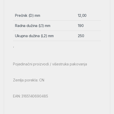
Prečnik (D) mm
12,00
Radna dužina (L1) mm
190
Ukupna dužina (L2) mm
250
‘
Pojedinačni proizvodi / višestruka pakovanja
Zemlja porekla: CN
EAN: 3165140690485