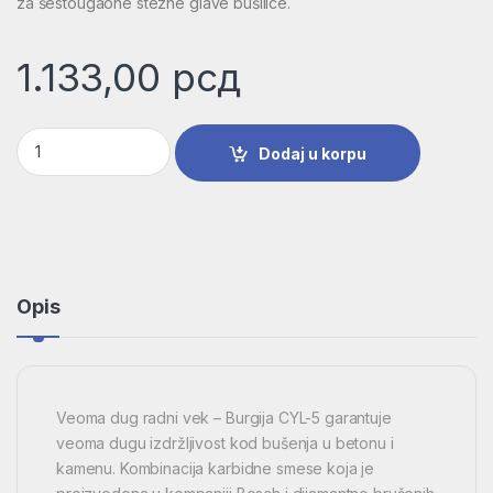
za šestougaone stezne glave bušilice.
1.133,00
рсд
Burgija za beton CYL-5 | 2608588158 količina
Dodaj u korpu
Opis
Veoma dug radni vek – Burgija CYL-5 garantuje
veoma dugu izdržljivost kod bušenja u betonu i
kamenu. Kombinacija karbidne smese koja je