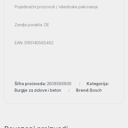
Pojedinačni proizvodi / višestruka pakovanja
Zemlja porekla: DE
EAN: 3165140565462
Šifra proizvoda:
2608586800
Kategorija:
Burgije za zidove i beton
Brend:
Bosch