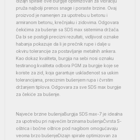
dizajn spirale ove burgije optimizovan za vibraciju
pruža najbolji prenos snage i poraste brzine. Ovaj
proizvod je namenjen za upotrebu u betonu i
armiranom betonu, krečnjaku i zidovima. Odgovara
čekićima za bušenje sa SDS max sistemima držača.
Da bi se postigli precizni rezultati, vidljivost oznake
habanja pokazuje da li je prečnik rupe i dalje u
okviru tolerancije za postavljanje metalnih ankera.
Kao dokaz kvaliteta, burgija na sebi nosi oznaku
testiranog kvaliteta odbora PGM za burgije koje se
koriste za zid, koja garantuje usklađenost sa uskim
tolerancijama, preciznim bušenjem rupa i čvrstim
držanjem tiplova. Odgovara za sve SDS max burgije
za čekiće za bušenje.
Najveće brzine bušenjaBurgija SDS max-7 je idealna
za upotrebu pri najvećim brzinama bušenjaČvrsta S-
oštrica i bočne oštrice pod nagibom omogućavaju
veoma brzo bušenjeDizajn spirale optimizovan za