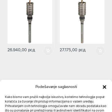
26.940,00
рсд
27.175,00
рсд
Podešavanje saglasnosti
Kako bismo vam pružili najbolje iskustvo, koristimo tehnologije poput
kolačića za čuvanje i/ili pristup informacijama o vašem uređaju.
Popularne kategorije
Prihvatanjem ovih tehnologija omogućavate nam obradu podataka kao
što su ponašanje pri pretraživanju ili jedinstveni identifikatori na ovom