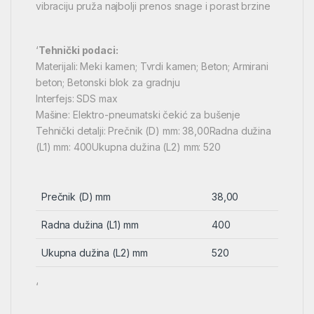
vibraciju pruža najbolji prenos snage i porast brzine
‘
Tehnički podaci:
Materijali: Meki kamen; Tvrdi kamen; Beton; Armirani
beton; Betonski blok za gradnju
Interfejs: SDS max
Mašine: Elektro-pneumatski čekić za bušenje
Tehnički detalji: Prečnik (D) mm: 38,00Radna dužina
(L1) mm: 400Ukupna dužina (L2) mm: 520
Prečnik (D) mm
38,00
Radna dužina (L1) mm
400
Ukupna dužina (L2) mm
520
‘