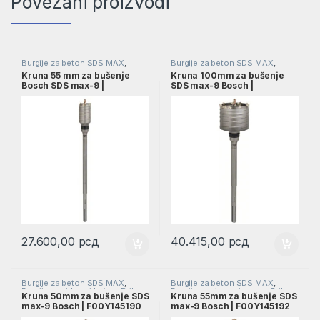
Povezani proizvodi
Burgije za beton SDS MAX
,
Burgije za beton SDS MAX
,
Burgije za zidove i beton
,
Pribor
,
Burgije za zidove i beton
,
Pribor
,
Kruna 55 mm za bušenje
Kruna 100mm za bušenje
Burgije
Burgije
Bosch SDS max-9 |
SDS max-9 Bosch |
F00Y145193
F00Y145200
27.600,00
рсд
40.415,00
рсд
Burgije za beton SDS MAX
,
Burgije za beton SDS MAX
,
Burgije za zidove i beton
,
Pribor
,
Burgije za zidove i beton
,
Pribor
,
Kruna 50mm za bušenje SDS
Kruna 55mm za bušenje SDS
Burgije
Burgije
max-9 Bosch | F00Y145190
max-9 Bosch | F00Y145192