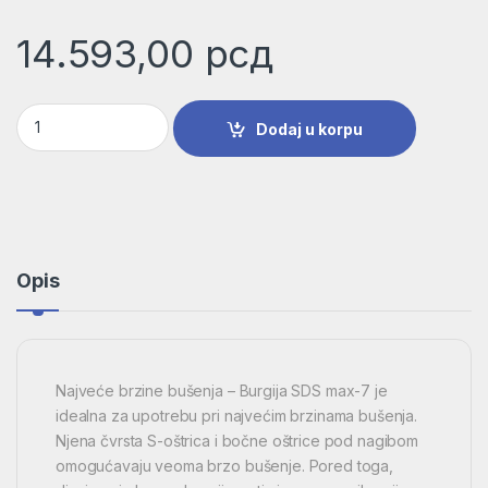
14.593,00
рсд
Burgija za udarne bušilice SDS max-7 | 2608586800 količina
Dodaj u korpu
Opis
Najveće brzine bušenja – Burgija SDS max-7 je
idealna za upotrebu pri najvećim brzinama bušenja.
Njena čvrsta S-oštrica i bočne oštrice pod nagibom
omogućavaju veoma brzo bušenje. Pored toga,