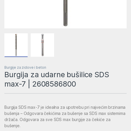
Burgije za zidove i beton
Burgija za udarne bušilice SDS
max-7 | 2608586800
Burgija SDS max-7 je idealna za upotrebu pri najvećim brzinama
bušenja – Odgovara čekićima za bušenje sa SDS max sistemima
držača. Odgovara za sve SDS max burgije za čekiće za
bušenje.