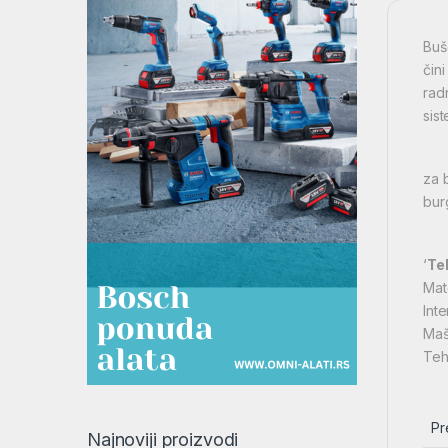
Buš
čin
rad
sis
za 
bur
‘
Te
Mat
Inte
Maš
Teh
Pr
Najnoviji proizvodi