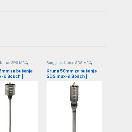
a beton SDS MAX
,
Burgije za beton SDS MAX
,
 zidove i beton
,
Pribor
,
Burgije za zidove i beton
,
Pribor
,
Burgije
5mm za bušenje
Kruna 50mm za bušenje
-9 Bosch |
SDS max-9 Bosch |
5188
F00Y145190