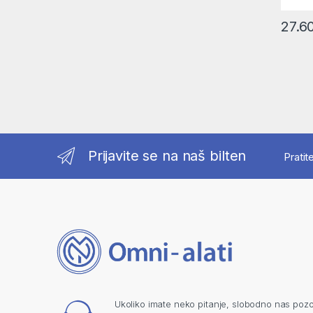
27.6
Prijavite se na naš bilten
Pratit
Ukoliko imate neko pitanje, slobodno nas pozo