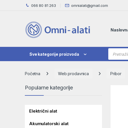
Skip to navigation
Skip to content
066 80 81 263
omnialati@gmail.com
Naslovn
Products
Sve kategorije proizvoda
Početna
Web prodavnica
Pribor
Popularne kategorije
Električni alat
Akumulatorski alat