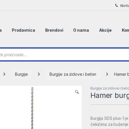
Kont
a
Prodavnica
Brendovi
O nama
Akcije
Kon
 search
Burgije
Burgije za zidove i beton
Hamer b
Burgije za zidove i bet
🔍
Hamer burg
Burgija SDS plus-1 
čekićima za bušenje