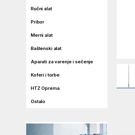
Ručni alat
Pribor
Merni alat
Baštenski alat
Aparati za varenje i sečenje
Koferi i torbe
HTZ Oprema
Ostalo