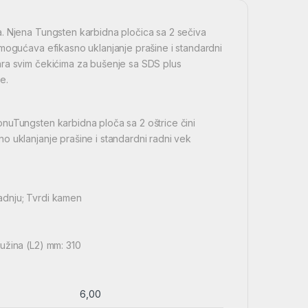
. Njena Tungsten karbidna pločica sa 2 sečiva
omogućava efikasno uklanjanje prašine i standardni
ara svim čekićima za bušenje sa SDS plus
e.
nuTungsten karbidna ploča sa 2 oštrice čini
o uklanjanje prašine i standardni radni vek
radnju; Tvrdi kamen
užina (L2) mm: 310
6,00