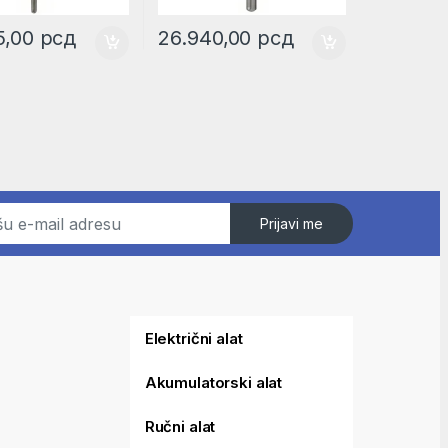
5,00
рсд
26.940,00
рсд
Prijavi me
Električni alat
Akumulatorski alat
Ručni alat