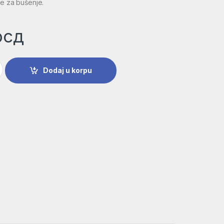
će za bušenje.
рсд
plus-1 | 2608576280 količina
Dodaj u korpu