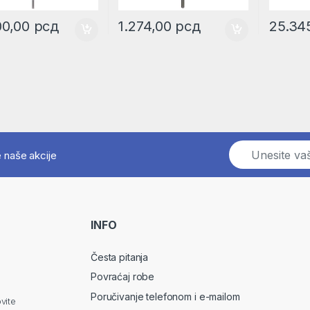
00,00
рсд
1.274,00
рсд
25.34
E
e naše akcije
m
a
i
l
*
INFO
Česta pitanja
Povraćaj robe
Poručivanje telefonom i e-mailom
vite