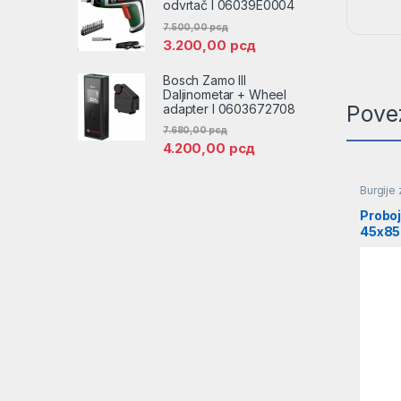
odvrtač l 06039E0004
7.500,00
рсд
3.200,00
рсд
Bosch Zamo III
Daljinometar + Wheel
Pove
adapter l 0603672708
7.680,00
рсд
4.200,00
рсд
Burgije 
Proboj
45x85
max B