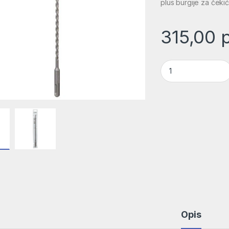
plus burgije za čeki
315,00
Hamer burgija SDS 
Opis