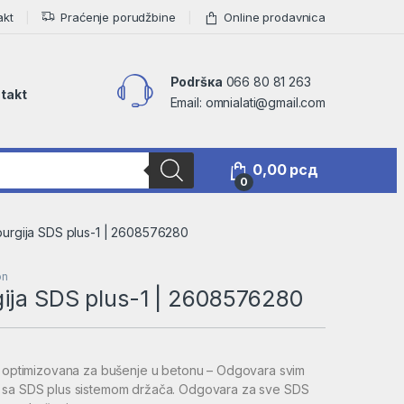
akt
Praćenje porudžbine
Online prodavnica
Podršкa
066 80 81 263
takt
Email: omnialati@gmail.com
0,00
рсд
0
urgija SDS plus-1 | 2608576280
on
ija SDS plus-1 | 2608576280
je optimizovana za bušenje u betonu – Odgovara svim
 sa SDS plus sistemom držača. Odgovara za sve SDS