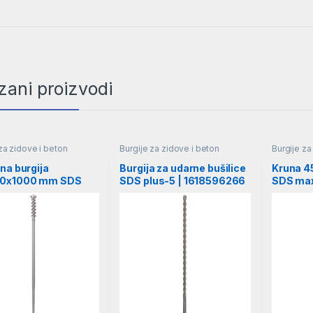
zani proizvodi
za zidove i beton
Burgije za zidove i beton
Burgije z
Burgije za
Burgije
na burgija
Burgija za udarne bušilice
Kruna 4
0x1000 mm SDS
SDS plus-5 | 1618596266
SDS max
osch | 1618596456
F00Y14