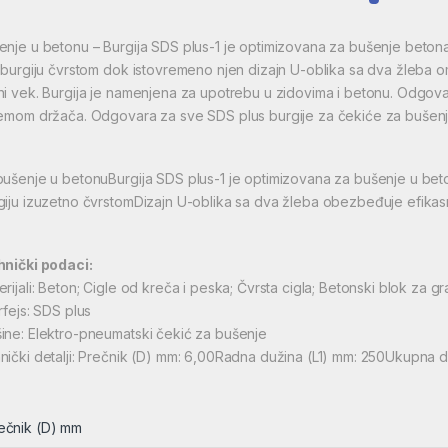
enje u betonu – Burgija SDS plus-1 je optimizovana za bušenje betona
i burgiju čvrstom dok istovremeno njen dizajn U-oblika sa dva žleba 
ni vek. Burgija je namenjena za upotrebu u zidovima i betonu. Odgov
temom držača. Odgovara za sve SDS plus burgije za čekiće za bušenj
bušenje u betonuBurgija SDS plus-1 je optimizovana za bušenje u beto
giju izuzetno čvrstomDizajn U-oblika sa dva žleba obezbeđuje efikasn
hnički podaci:
erijali: Beton; Cigle od kreča i peska; Čvrsta cigla; Betonski blok za g
rfejs: SDS plus
ine: Elektro-pneumatski čekić za bušenje
nički detalji: Prečnik (D) mm: 6,00Radna dužina (L1) mm: 250Ukupna d
ečnik (D) mm