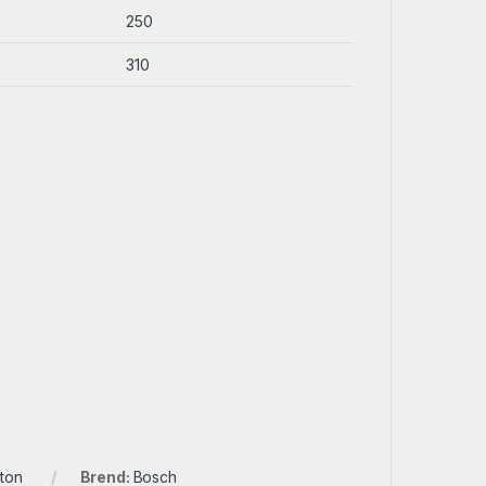
250
310
eton
Brend:
Bosch