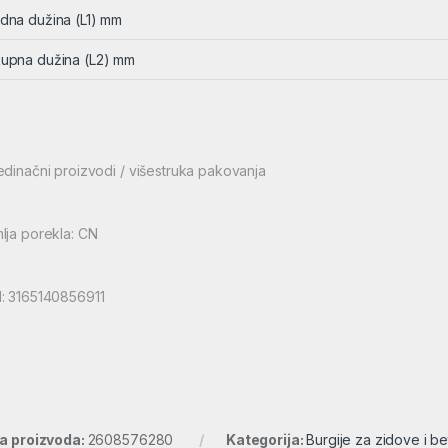
dna dužina (L1) mm
upna dužina (L2) mm
edinačni proizvodi / višestruka pakovanja
lja porekla: CN
: 3165140856911
ra proizvoda:
2608576280
Kategorija:
Burgije za zidove i b