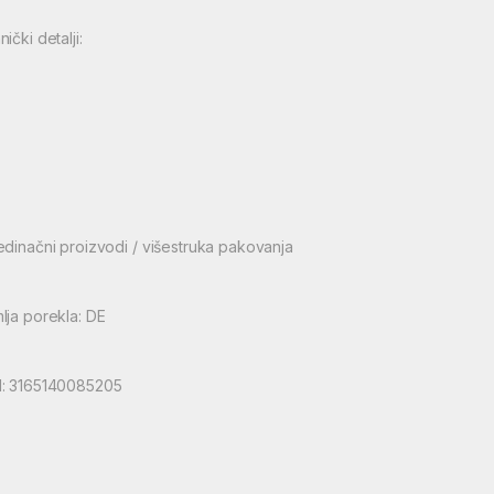
ički detalji:
edinačni proizvodi / višestruka pakovanja
lja porekla: DE
: 3165140085205