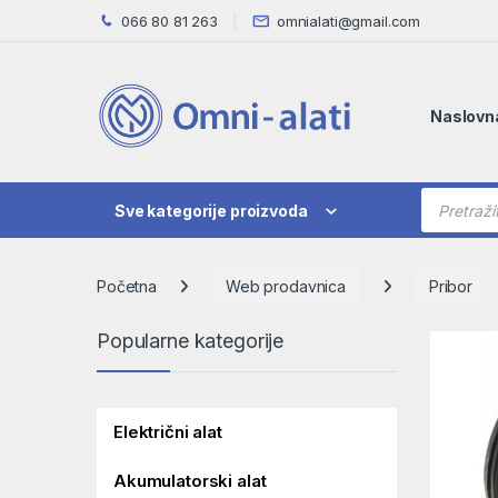
Skip to navigation
Skip to content
066 80 81 263
omnialati@gmail.com
Naslovn
Products
Sve kategorije proizvoda
Početna
Web prodavnica
Pribor
Popularne kategorije
Električni alat
Akumulatorski alat