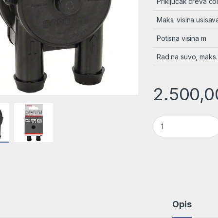
Priključak creva co
Maks. visina usisav
Potisna visina m
Rad na suvo, maks.
2.500,
Univerzalna Pumpa
Opis