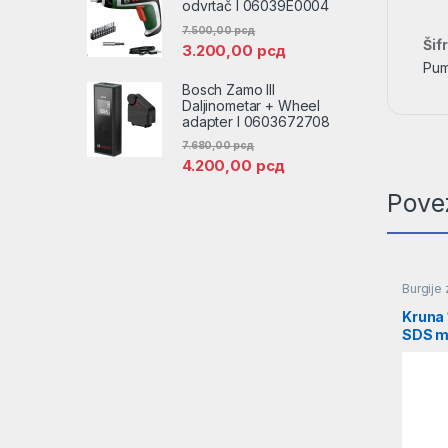
odvrtač l 06039E0004
7.500,00
рсд
Šif
3.200,00
рсд
Pum
Bosch Zamo III
Daljinometar + Wheel
adapter l 0603672708
7.680,00
рсд
4.200,00
рсд
Pove
Burgije
Burgije 
Burgije
Kruna
SDS m
F00Y1