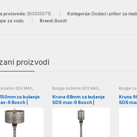
ra proizvoda:
2609255713
Kategorije:
Dodaci i pribor za maš
pe za vodu
Brend:
Bosch
zani proizvodi
 za beton SDS MAX
,
Burgije za beton SDS MAX
,
Burgije z
za zidove i beton
,
Pribor
,
Burgije za zidove i beton
,
Pribor
,
Burgije za
Burgije
Burgije
 150mm za bušenje
Kruna 68mm za bušenje
Kruna 9
ax-9 Bosch |
SDS max-9 Bosch |
SDS max
45202
F00Y145195
F00Y14