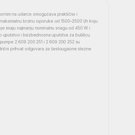
pornim na udarce omogućava praktično i
maksimalnu brzinu isporuke od 1500–2500 l/h koju
oje imaju najmanju nominalnu snagu od 450 W i
o uputstvo i bezbednosna uputstva za bušilicu.
pumpe 2 609 200 251 i 2 609 200 252 su
ični prihvat odgovara za šestougaone stezne