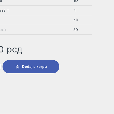
la
1/2
anja m
4
40
 sek
30
00
рсд
 za vodu Bosch | 2609255713 količina
Dodaj u korpu