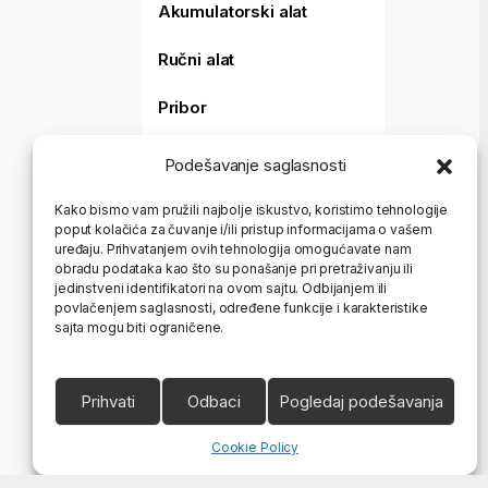
Akumulatorski alat
Ručni alat
Pribor
Merni alat
Podešavanje saglasnosti
Baštenski alat
Kako bismo vam pružili najbolje iskustvo, koristimo tehnologije
poput kolačića za čuvanje i/ili pristup informacijama o vašem
Aparati za varenje i
uređaju. Prihvatanjem ovih tehnologija omogućavate nam
sečenje
obradu podataka kao što su ponašanje pri pretraživanju ili
jedinstveni identifikatori na ovom sajtu. Odbijanjem ili
Koferi i torbe
povlačenjem saglasnosti, određene funkcije i karakteristike
sajta mogu biti ograničene.
HTZ Oprema
Ostalo
Prihvati
Odbaci
Pogledaj podešavanja
Cookie Policy