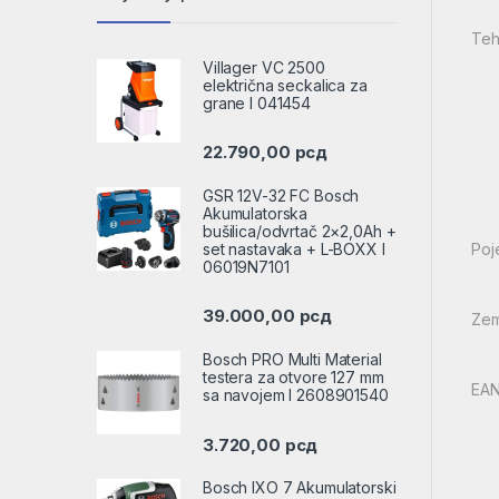
Tehn
Villager VC 2500
električna seckalica za
grane l 041454
22.790,00
рсд
GSR 12V-32 FC Bosch
Akumulatorska
bušilica/odvrtač 2×2,0Ah +
set nastavaka + L-BOXX l
Poj
06019N7101
39.000,00
рсд
Zem
Bosch PRO Multi Material
testera za otvore 127 mm
EAN
sa navojem l 2608901540
3.720,00
рсд
Bosch IXO 7 Akumulatorski