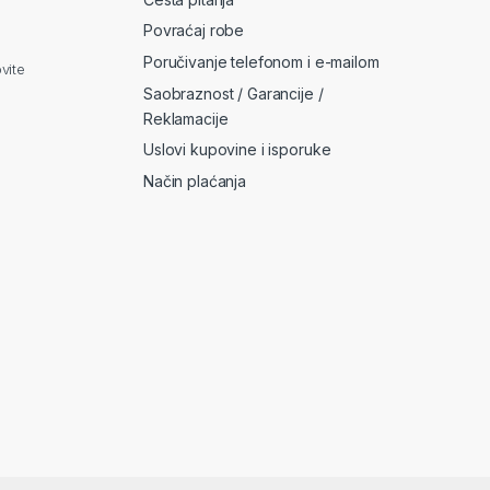
Povraćaj robe
Poručivanje telefonom i e-mailom
vite
Saobraznost / Garancije /
Reklamacije
Uslovi kupovine i isporuke
Način plaćanja