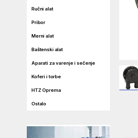
Ručni alat
Pribor
Merni alat
Baštenski alat
Aparati za varenje i sečenje
Koferi i torbe
HTZ Oprema
Ostalo