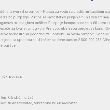
ktična univerzalna pumpa – Pumpa za vodu sa plastičnim kućištem ot
verzalno pumpanje. Pumpa sa samostalnim punjenjem i hlađenjem ima 
gućava stezna glava bušilice. Pumpa je kompatibilna sa bušilicama k
kidače za kvar strujnog kola. Pre upotrebe treba pregledati korisničk
aljive tečnosti nisu pogodne za upotrebu sa ovom pumpom. Vodene 
enjene za upotrebu sa držačem vodene pumpe 2 609 200 253 Cilindr
e bušilice.
nički podaci:
rfejs: Cilindrični držač
ine: Bušilica/odvrtač, Vibraciona bušilica/odvrtač