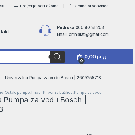
akt
Praćenje porudžbine
Online prodavnica
Podršкa
066 80 81 263
takt
Email: omnialati@gmail.com
0,00
рсд
0
Univerzalna Pumpa za vodu Bosch | 2609255713
ne
,
Ostale pumpe
,
Pribor
,
Pribor za bušilice
,
Pumpe za vodu
a Pumpa za vodu Bosch |
3