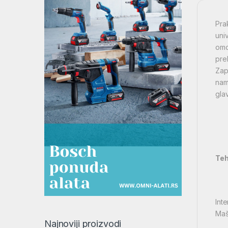
Pra
uni
omo
pre
Zap
nam
glav
Teh
Inte
Maš
Najnoviji proizvodi