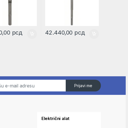
0,00
рсд
42.440,00
рсд
Prijavi me
Električni alat