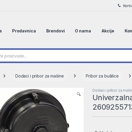
Kont
a
Prodavnica
Brendovi
O nama
Akcije
Kon
 search
Dodaci i pribor za mašine
Pribor za bušilice
Dodaci i pribor za maši
🔍
Univerzaln
260925571