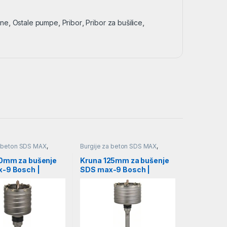
ine
,
Ostale pumpe
,
Pribor
,
Pribor za bušilice
,
a beton SDS MAX
,
Burgije za beton SDS MAX
,
 zidove i beton
,
Pribor
,
Burgije za zidove i beton
,
Pribor
,
Burgije
0mm za bušenje
Kruna 125mm za bušenje
-9 Bosch |
SDS max-9 Bosch |
5198
F00Y145201