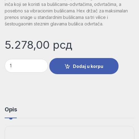
inča koji se koristi sa bušilicama-odvrtačima, odvrtačima, a
posebno sa vibracionim bušilicama. Hex držač za maksimalan
prenos snage u standardnim bušilicama sa tri vilice i
šestougaonim steznim glavama bušilica odvrtača.
5.278,00
рсд
35-delni Impact Control MultiConstruction i nastavaka za odv
Dodaj u korpu
Opis