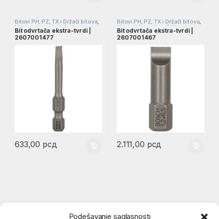
Bitovi PH, PZ, TX i Držači bitova
,
Bitovi PH, PZ, TX i Držači bitova
,
Nastavci za odvrtač
,
Nastavci za
Nastavci za odvrtač
,
Nastavci za
Bit odvrtača ekstra-tvrdi |
Bit odvrtača ekstra-tvrdi |
odvrtače
odvrtače
2607001477
2607001467
633,00
рсд
2.111,00
рсд
Podešavanje saglasnosti