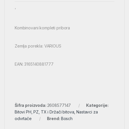
‘
Kombinovani kompleti pribora
Zemlja porekla: VARIOUS
EAN: 3165140881777
Šifra proizvoda:
2608577147
Kategorije:
Bitovi PH, PZ, TX i Držači bitova
,
Nastavci za
odvrtače
Brend:
Bosch