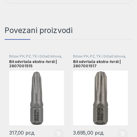
Povezani proizvodi
Bitovi PH, PZ, TX i Držači bitova
,
Bitovi PH, PZ, TX i Držači bitova
,
Nastavci za odvrtač
,
Nastavci za
Nastavci za odvrtač
,
Nastavci za
Bit odvrtača ekstra-tvrdi |
Bit odvrtača ekstra-tvrdi |
odvrtače
odvrtače
2607001515
2607001517
317,00
рсд
3.695,00
рсд