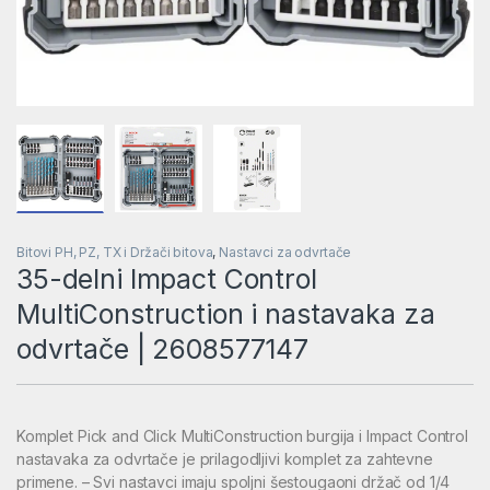
Bitovi PH, PZ, TX i Držači bitova
,
Nastavci za odvrtače
35-delni Impact Control
MultiConstruction i nastavaka za
odvrtače | 2608577147
Komplet Pick and Click MultiConstruction burgija i Impact Control
nastavaka za odvrtače je prilagodljivi komplet za zahtevne
primene. – Svi nastavci imaju spoljni šestougaoni držač od 1/4