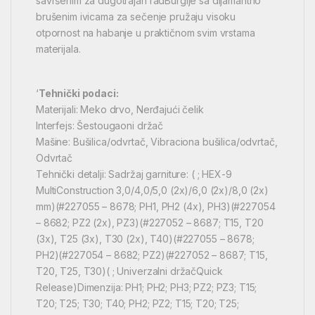
savršenim za dugotrajan radBurgije sa dijamantno
brušenim ivicama za sečenje pružaju visoku
otpornost na habanje u praktičnom svim vrstama
materijala.
‘
Tehnički podaci:
Materijali: Meko drvo, Nerđajući čelik
Interfejs: Šestougaoni držač
Mašine: Bušilica/odvrtač, Vibraciona bušilica/odvrtač,
Odvrtač
Tehnički detalji: Sadržaj garniture: ( ; HEX-9
MultiConstruction 3,0/4,0/5,0 (2x)/6,0 (2x)/8,0 (2x)
mm)(#227055 – 8678; PH1, PH2 (4x), PH3)(#227054
– 8682; PZ2 (2x), PZ3)(#227052 – 8687; T15, T20
(3x), T25 (3x), T30 (2x), T40)(#227055 – 8678;
PH2)(#227054 – 8682; PZ2)(#227052 – 8687; T15,
T20, T25, T30)( ; Univerzalni držačQuick
Release)Dimenzija: PH1; PH2; PH3; PZ2; PZ3; T15;
T20; T25; T30; T40; PH2; PZ2; T15; T20; T25;