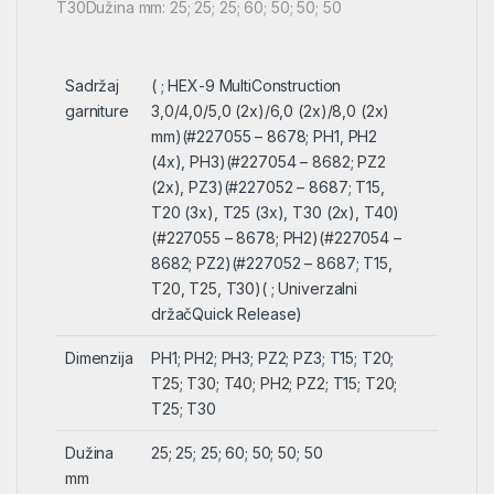
T30Dužina mm: 25; 25; 25; 60; 50; 50; 50
Sadržaj
( ; HEX-9 MultiConstruction
garniture
3,0/4,0/5,0 (2x)/6,0 (2x)/8,0 (2x)
mm)(#227055 – 8678; PH1, PH2
(4x), PH3)(#227054 – 8682; PZ2
(2x), PZ3)(#227052 – 8687; T15,
T20 (3x), T25 (3x), T30 (2x), T40)
(#227055 – 8678; PH2)(#227054 –
8682; PZ2)(#227052 – 8687; T15,
T20, T25, T30)( ; Univerzalni
držačQuick Release)
Dimenzija
PH1; PH2; PH3; PZ2; PZ3; T15; T20;
T25; T30; T40; PH2; PZ2; T15; T20;
T25; T30
Dužina
25; 25; 25; 60; 50; 50; 50
mm