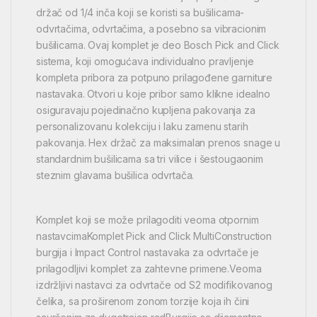
držač od 1/4 inča koji se koristi sa bušilicama-
odvrtačima, odvrtačima, a posebno sa vibracionim
bušilicama. Ovaj komplet je deo Bosch Pick and Click
sistema, koji omogućava individualno pravljenje
kompleta pribora za potpuno prilagođene garniture
nastavaka. Otvori u koje pribor samo klikne idealno
osiguravaju pojedinačno kupljena pakovanja za
personalizovanu kolekciju i laku zamenu starih
pakovanja. Hex držač za maksimalan prenos snage u
standardnim bušilicama sa tri vilice i šestougaonim
steznim glavama bušilica odvrtača.
Komplet koji se može prilagoditi veoma otpornim
nastavcimaKomplet Pick and Click MultiConstruction
burgija i Impact Control nastavaka za odvrtače je
prilagodljivi komplet za zahtevne primene.Veoma
izdržljivi nastavci za odvrtače od S2 modifikovanog
čelika, sa proširenom zonom torzije koja ih čini