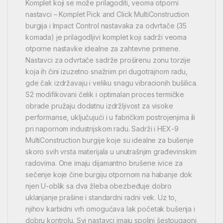
Komplet koji se može prilagoditi, veoma otporni
nastavci – Komplet Pick and Click MultiConstruction
burgija i Impact Control nastavaka za odvrtače (35
komada) je prilagodljivi komplet koji sadrži veoma
otporne nastavke idealne za zahtevne primene.
Nastavci za odvrtače sadrže proširenu zonu torzije
koja ih čini izuzetno snažnim pri dugotrajnom radu,
gde čak izdržavaju i veliku snagu vibracionih bušilica.
S2 modifikovani čelik i optimalan proces termičke
obrade pružaju dodatnu izdržljivost za visoke
performanse, uključujući i u fabričkim postrojenjima ili
pri napornom industrijskom radu. Sadrži i HEX-9
MultiConstruction burgije koje su idealne za bušenje
skoro svih vrsta materijala u unutrašnjim građevinskim
radovima. One imaju dijamantno brušene ivice za
sečenje koje čine burgiju otpornom na habanje dok
njen U-oblik sa dva žleba obezbeđuje dobro
uklanjanje prašine i standardni radni vek. Uz to,
njihov karbidni vrh omogućava lak početak bušenja i
dobru kontrolu. Svi nastavci imaju spoljni šestougaoni