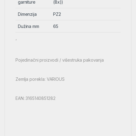
garniture
(8x))
Dimenzija
PZ2
Dužina mm
65
‘
Pojedinačni proizvodi / višestruka pakovanja
Zemlja porekla: VARIOUS
EAN: 3165140851282