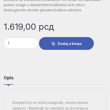
prenos snage u standardnim bušilicama sa tri vilice i
šestougaonim steznim glavama bušilica odvrtača.
1.619,00
рсд
Impact Control set bitova odvrtača , 8-delni | 2608522338 kol
Dodaj u korpu
Opis
Komplet koji se može prilagoditi, veoma otporni
nastavci – Nastavak za odvrtače sa dva kraja je