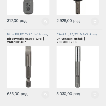
317,00
рсд
2.926,00
рсд
Bitovi PH, PZ, TX i Držači bitova
,
Bitovi PH, PZ, TX i Držači bitova
,
Nastavci za odvrtač
,
Nastavci za
Nastavci za odvrtače
Bit odvrtača ekstra-tvrdi |
Univerzalni držači |
odvrtače
2607001487
2607000206
633,00
рсд
3.030,00
рсд