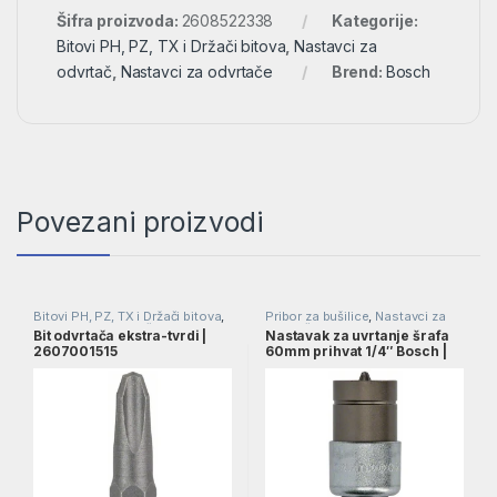
Šifra proizvoda:
2608522338
Kategorije:
Bitovi PH, PZ, TX i Držači bitova
,
Nastavci za
odvrtač
,
Nastavci za odvrtače
Brend:
Bosch
Povezani proizvodi
Bitovi PH, PZ, TX i Držači bitova
,
Pribor za bušilice
,
Nastavci za
Nastavci za odvrtač
,
Nastavci za
odvrtače
,
Pribor
Bit odvrtača ekstra-tvrdi |
Nastavak za uvrtanje šrafa
odvrtače
2607001515
60mm prihvat 1/4″ Bosch |
1608500013