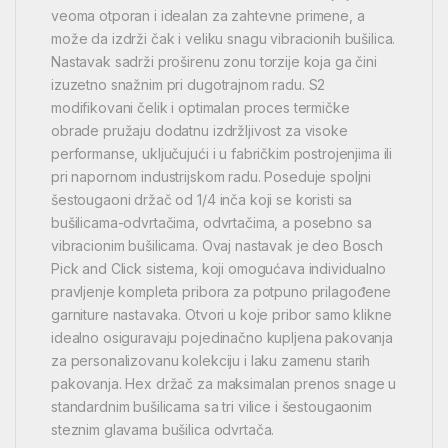
veoma otporan i idealan za zahtevne primene, a
može da izdrži čak i veliku snagu vibracionih bušilica.
Nastavak sadrži proširenu zonu torzije koja ga čini
izuzetno snažnim pri dugotrajnom radu. S2
modifikovani čelik i optimalan proces termičke
obrade pružaju dodatnu izdržljivost za visoke
performanse, uključujući i u fabričkim postrojenjima ili
pri napornom industrijskom radu. Poseduje spoljni
šestougaoni držač od 1/4 inča koji se koristi sa
bušilicama-odvrtačima, odvrtačima, a posebno sa
vibracionim bušilicama. Ovaj nastavak je deo Bosch
Pick and Click sistema, koji omogućava individualno
pravljenje kompleta pribora za potpuno prilagođene
garniture nastavaka. Otvori u koje pribor samo klikne
idealno osiguravaju pojedinačno kupljena pakovanja
za personalizovanu kolekciju i laku zamenu starih
pakovanja. Hex držač za maksimalan prenos snage u
standardnim bušilicama sa tri vilice i šestougaonim
steznim glavama bušilica odvrtača.