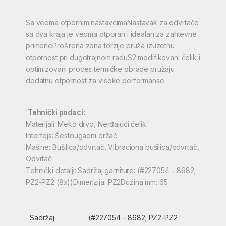
Sa veoma otpornim nastavcimaNastavak za odvrtače
sa dva kraja je veoma otporan i idealan za zahtevne
primeneProširena zona torzije pruža izuzetnu
otpornost pri dugotrajnom raduS2 modifikovani čelik i
optimizovani proces termičke obrade pružaju
dodatnu otpornost za visoke performanse
‘
Tehnički podaci:
Materijali: Meko drvo, Nerđajući čelik
Interfejs: Šestougaoni držač
Mašine: Bušilica/odvrtač, Vibraciona bušilica/odvrtač,
Odvrtač
Tehnički detalji: Sadržaj garniture: (#227054 – 8682;
PZ2-PZ2 (8x))Dimenzija: PZ2Dužina mm: 65
Sadržaj
(#227054 – 8682; PZ2-PZ2