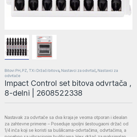
Bitovi PH, PZ, TX i Držači bitova
,
Nastavci za odvrtač
,
Nastavci za
odvrtače
Impact Control set bitova odvrtača ,
8-delni | 2608522338
Nastavak za odvrtače sa dva kraja je veoma otporan i idealan
za zahtevne primene – Poseduje spoljni šestougaoni držač od
1/4 inča koji se koristi sa bušilicama-odvrtačima, odvrtačima, a
posebno sa vibracionim bušilicama. Hex držač za maksimalan