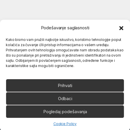
Podešavanje saglasnosti
Kako bismo vam pružili najbolje iskustvo, koristimo tehnologije poput
kolačića za čuvanje i/ili pristup informacijama o vašem uređaju.
Popularne kategorije
Prihvatanjem ovih tehnologija omogućavate nam obradu podataka kao
što su ponašanje pri pretraživanju ili jedinstveni identifikatori na ovom
sajtu. Odbijanjem ili povlačenjem saglasnosti, određene funkcije i
karakteristike sajta mogu biti ograničene.
O nama
Prihvati
Odbaci
Pogledaj podešavanja
Ukoliko imate neko pitanje,
slobodno nas pozovite
066 80 81 263
Open chaty
Cookie Policy