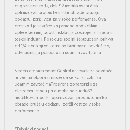
dugotrajnom radu, dok S2 modifikovani čelik i
optimizovan proces termičke obrade pružaju
dodatnu izdržljivost za visoke performanse. Ovaj
proizvod je savršen za primene pod velikim
opterećenjem, poput instalacija postrojenja ili rada u
teškoj industriji. Poseduje spoljni šestougaoni prihvat
od 1/4 inča koji se koristi sa bušilicama-odvrtačima,
odvrtačima, a posebno sa udarnim zavrtačima
Veoma otporanImpact Control nastavak za odvrtače
je veoma otporan i može da se koristi čak i sa
udarnim zavrtačimaProširena zona torzije za
ekstremnu snagu pri dugotrajnom raduS2
modifikovani čelik i optimizovani proces termičke
obrade pružaju dodatnu izdržljivost za visoke
performanse
‘
Tehnički podaci: