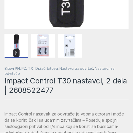
Bitovi PH, PZ, TX i Držači bitova
,
Nastavci za odvrtač
,
Nastavci za
odvrtače
Impact Control T30 nastavci, 2 dela
| 2608522477
Impact Control nastavak za odvrtače je veoma otporan i može
da se koristi čak i sa udarnim zavrtačima – Poseduje spoljni
šestougaoni prihvat od 1/4 inča koji se koristi sa bušilicama-
odvrtačima, odvrtačima, a posebno sa udarnim zavrtačima