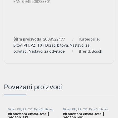
EAN: 6949509233301
Šifra proizvoda:
2608522477
Kategorije:
Bitovi PH, PZ, TX i Držači bitova
,
Nastavci za
odvrtač
,
Nastavci za odvrtače
Brend:
Bosch
Povezani proizvodi
Bitovi PH, PZ, TX i Držači bitova
,
Bitovi PH, PZ, TX i Držači bitova
,
Nastavci za odvrtač
,
Nastavci za
Nastavci za odvrtač
,
Nastavci za
Bit odvrtača ekstra-tvrdi |
Bit odvrtača ekstra-tvrdi |
odvrtače
odvrtače
2607001517
2607001481