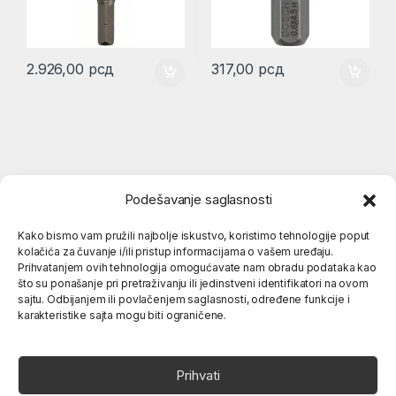
2.926,00
рсд
317,00
рсд
Podešavanje saglasnosti
Kako bismo vam pružili najbolje iskustvo, koristimo tehnologije poput
kolačića za čuvanje i/ili pristup informacijama o vašem uređaju.
Popularne kategorije
Prihvatanjem ovih tehnologija omogućavate nam obradu podataka kao
što su ponašanje pri pretraživanju ili jedinstveni identifikatori na ovom
sajtu. Odbijanjem ili povlačenjem saglasnosti, određene funkcije i
karakteristike sajta mogu biti ograničene.
O nama
Prihvati