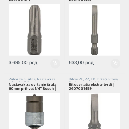
3.695,00
рсд
633,00
рсд
Pribor za bušilice
,
Nastavci za
Bitovi PH, PZ, TX i Držači bitova
,
odvrtače
,
Pribor
Nastavci za odvrtač
,
Nastavci za
Nastavak za uvrtanje šrafa
Bit odvrtača ekstra-tvrdi |
odvrtače
60mm prihvat 1/4″ Bosch |
2607001459
1608500013