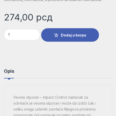
274,00
рсд
Impact Control T30 nastavci, 2 dela | 2608522477 količina
Dodaj u korpu
Opis
Veoma otporan – Impact Control nastavak za
odvrtače je veoma otporan i može da izdrži čak i
veliku snagu udarnih zavrtača Njegova proširena
zona torzije čini nastavak izuzetno snažnim pri