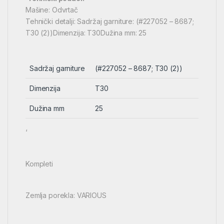
Mašine: Odvrtač
Tehnički detalji: Sadržaj garniture: (#227052 – 8687;
T30 (2))Dimenzija: T30Dužina mm: 25
Sadržaj garniture
(#227052 – 8687; T30 (2))
Dimenzija
T30
Dužina mm
25
‘
Kompleti
Zemlja porekla: VARIOUS