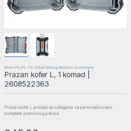
Bitovi PH, PZ, TX i Držači bitova
,
Nastavci za odvrtače
Prazan kofer L, 1 komad |
2608522363
Prazan kofer L je kutija za odlaganje za personalizovane
komplete pomoćnog pribora