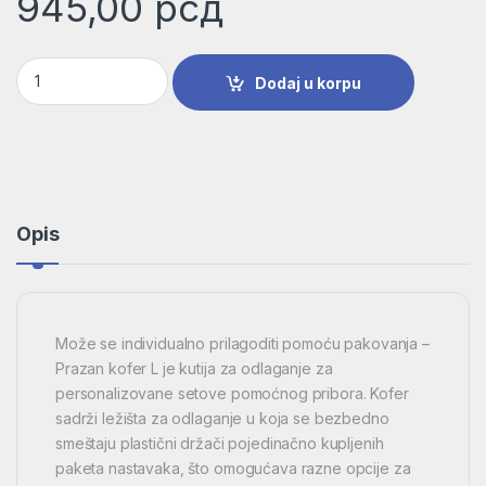
945,00
рсд
Prazan kofer L, 1 komad | 2608522363 količina
Dodaj u korpu
Opis
Može se individualno prilagoditi pomoću pakovanja –
Prazan kofer L je kutija za odlaganje za
personalizovane setove pomoćnog pribora. Kofer
sadrži ležišta za odlaganje u koja se bezbedno
smeštaju plastični držači pojedinačno kupljenih
paketa nastavaka, što omogućava razne opcije za