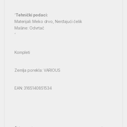
‘
Tehnički podaci:
Materijali: Meko drvo, Nerđajući čelik
Mašine: Odvrtač
‘
Kompleti
Zemlja porekla: VARIOUS
EAN: 3165140851534