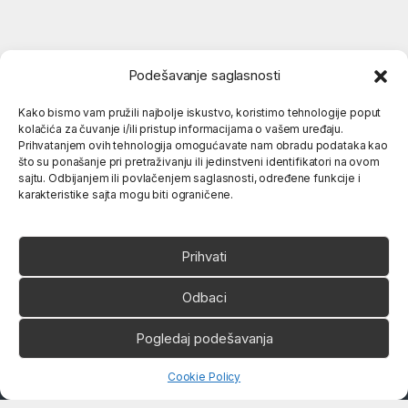
Podešavanje saglasnosti
Kako bismo vam pružili najbolje iskustvo, koristimo tehnologije poput
kolačića za čuvanje i/ili pristup informacijama o vašem uređaju.
Popularne kategorije
Prihvatanjem ovih tehnologija omogućavate nam obradu podataka kao
što su ponašanje pri pretraživanju ili jedinstveni identifikatori na ovom
sajtu. Odbijanjem ili povlačenjem saglasnosti, određene funkcije i
karakteristike sajta mogu biti ograničene.
O nama
Prihvati
Odbaci
Pogledaj podešavanja
Ukoliko imate neko pitanje,
slobodno nas pozovite
066 80 81 263
Open chaty
Cookie Policy