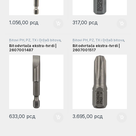
1.056,00
рсд
317,00
рсд
Bitovi PH, PZ, TX i Držači bitova
,
Bitovi PH, PZ, TX i Držači bitova
,
Nastavci za odvrtač
,
Nastavci za
Nastavci za odvrtač
,
Nastavci za
Bit odvrtača ekstra-tvrdi |
Bit odvrtača ekstra-tvrdi |
odvrtače
odvrtače
2607001487
2607001517
633,00
рсд
3.695,00
рсд