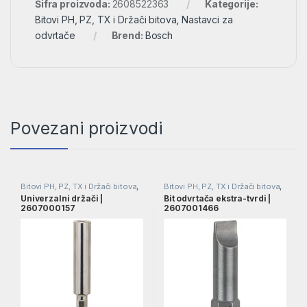
Šifra proizvoda:
2608522363
Kategorije:
Bitovi PH, PZ, TX i Držači bitova
,
Nastavci za
odvrtače
Brend:
Bosch
Povezani proizvodi
Bitovi PH, PZ, TX i Držači bitova
,
Bitovi PH, PZ, TX i Držači bitova
,
Nastavci za odvrtače
Nastavci za odvrtač
,
Nastavci za
Univerzalni držači |
Bit odvrtača ekstra-tvrdi |
odvrtače
2607000157
2607001466