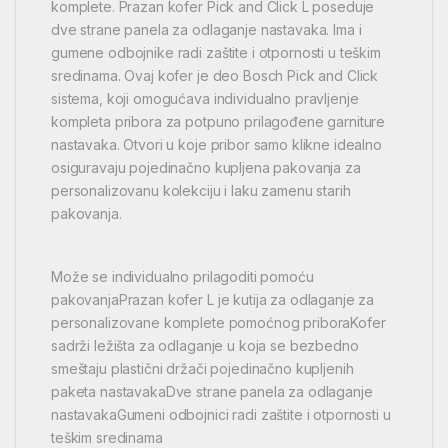
komplete. Prazan kofer Pick and Click L poseduje
dve strane panela za odlaganje nastavaka. Ima i
gumene odbojnike radi zaštite i otpornosti u teškim
sredinama. Ovaj kofer je deo Bosch Pick and Click
sistema, koji omogućava individualno pravljenje
kompleta pribora za potpuno prilagođene garniture
nastavaka. Otvori u koje pribor samo klikne idealno
osiguravaju pojedinačno kupljena pakovanja za
personalizovanu kolekciju i laku zamenu starih
pakovanja.
Može se individualno prilagoditi pomoću
pakovanjaPrazan kofer L je kutija za odlaganje za
personalizovane komplete pomoćnog priboraKofer
sadrži ležišta za odlaganje u koja se bezbedno
smeštaju plastični držači pojedinačno kupljenih
paketa nastavakaDve strane panela za odlaganje
nastavakaGumeni odbojnici radi zaštite i otpornosti u
teškim sredinama