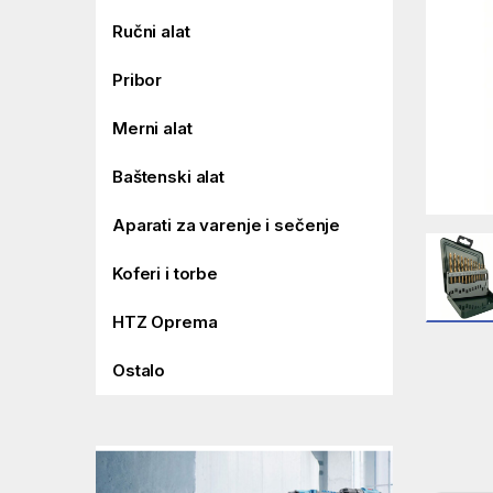
Ručni alat
Pribor
Merni alat
Baštenski alat
Aparati za varenje i sečenje
Koferi i torbe
HTZ Oprema
Ostalo