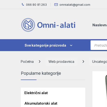
Skip to navigation
Skip to content
066 80 81 263
omnialati@gmail.com
Naslovn
Products
Sve kategorije proizvoda
Početna
Web prodavnica
Uncatego
Popularne kategorije
Električni alat
Akumulatorski alat