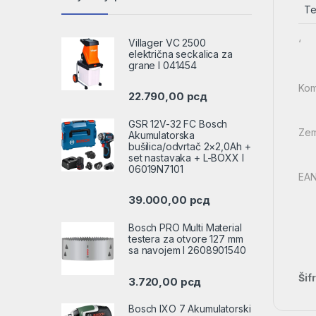
Te
Villager VC 2500
‘
električna seckalica za
grane l 041454
Kom
22.790,00
рсд
GSR 12V-32 FC Bosch
Zem
Akumulatorska
bušilica/odvrtač 2×2,0Ah +
set nastavaka + L-BOXX l
06019N7101
EAN
39.000,00
рсд
Bosch PRO Multi Material
testera za otvore 127 mm
sa navojem l 2608901540
Šif
3.720,00
рсд
Bosch IXO 7 Akumulatorski