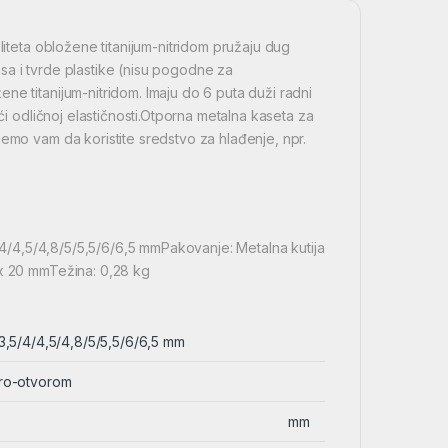
liteta obložene titanijum-nitridom pružaju dug
lasa i tvrde plastike (nisu pogodne za
ne titanijum-nitridom. Imaju do 6 puta duži radni
ći odličnoj elastičnosti.Otporna metalna kaseta za
jemo vam da koristite sredstvo za hlađenje, npr.
5/4/4,5/4,8/5/5,5/6/6,5 mmPakovanje: Metalna kutija
 x 20 mmTežina: 0,28 kg
/3,5/4/4,5/4,8/5/5,5/6/6,5 mm
vro-otvorom
mm