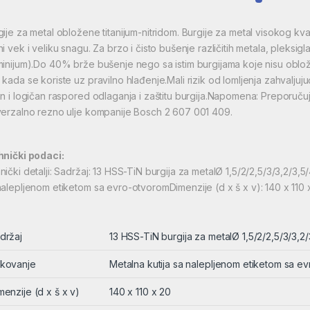
gije za metal obložene titanijum-nitridom. Burgije za metal visokog kva
i vek i veliku snagu. Za brzo i čisto bušenje različitih metala, pleksig
minijum).Do 40% brže bušenje nego sa istim burgijama koje nisu oblože
 kada se koriste uz pravilno hlađenje.Mali rizik od lomljenja zahvaljuju
an i logičan raspored odlaganja i zaštitu burgija.Napomena: Preporuču
verzalno rezno ulje kompanije Bosch 2 607 001 409.
hnički podaci:
nički detalji: Sadržaj: 13 HSS-TiN burgija za metalØ 1,5/2/2,5/3/3,2/3,
nalepljenom etiketom sa evro-otvoromDimenzije (d x š x v): 140 x 110
držaj
13 HSS-TiN burgija za metalØ 1,5/2/2,5/3/3,2
kovanje
Metalna kutija sa nalepljenom etiketom sa e
menzije (d x š x v)
140 x 110 x 20