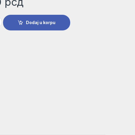
0
рсд
iN burgija za metal | 2607019436 količina
Dodaj u korpu