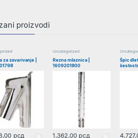
zani proizvodi
gorized
Uncategorized
Uncatego
 za zavarivanje |
Rezna mlaznica |
Špic dl
01798
1609201800
šestostr
161860
3,00
рсд
1.362,00
рсд
4.727