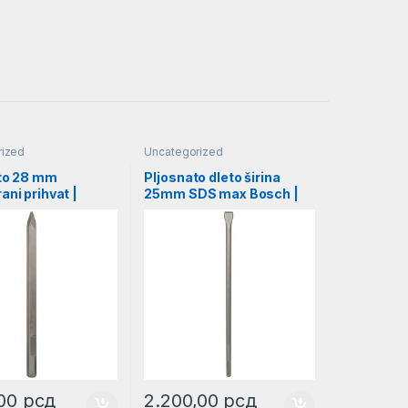
rized
Uncategorized
eto 28 mm
Pljosnato dleto širina
ani prihvat |
25mm SDS max Bosch |
0019
1618600203
,00
рсд
2.200,00
рсд