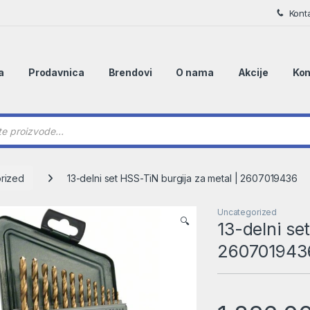
Kont
a
Prodavnica
Brendovi
O nama
Akcije
Kon
 search
rized
13-delni set HSS-TiN burgija za metal | 2607019436
Uncategorized
🔍
13-delni se
260701943