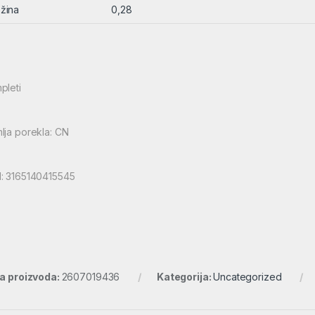
žina
0,28
pleti
lja porekla: CN
: 3165140415545
ra proizvoda:
2607019436
Kategorija:
Uncategorized