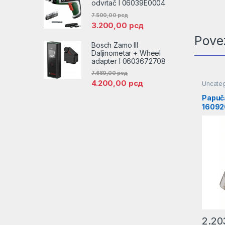
odvrtač l 06039E0004
7.500,00
рсд
3.200,00
рсд
Pove
Bosch Zamo III
Daljinometar + Wheel
adapter l 0603672708
7.680,00
рсд
4.200,00
рсд
Uncate
Papuča
16092
2.20