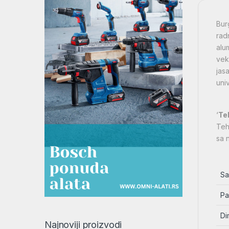
Bur
radn
alu
vek
jas
uni
‘
Te
Teh
sa 
Sa
Pa
Di
Najnoviji proizvodi