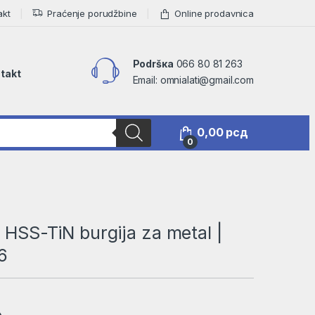
akt
Praćenje porudžbine
Online prodavnica
Podršкa
066 80 81 263
takt
Email: omnialati@gmail.com
0,00
рсд
0
t HSS-TiN burgija za metal |
6