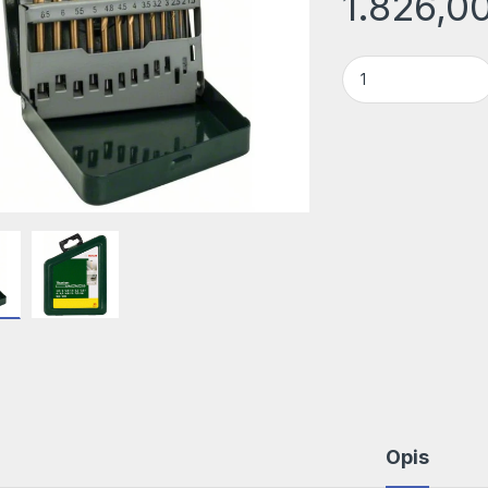
1.826,0
13-delni set HSS-T
Opis