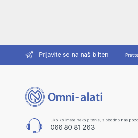
Prijavite se na naš bilten
Pratit
Ukoliko imate neko pitanje, slobodno nas pozo
066 80 81 263