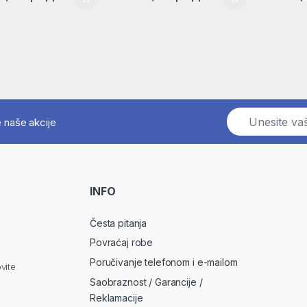
E
e naše akcije
m
a
i
l
*
INFO
Česta pitanja
Povraćaj robe
Poručivanje telefonom i e-mailom
vite
Saobraznost / Garancije /
Reklamacije