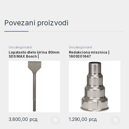
Povezani proizvodi
Uncategorized
Uncategorized
Lopatasto dleto širina 80mm
Redukciona mlaznica |
SDS MAX Bosch |
1609201647
1618601008
3.800,00
рсд
1.290,00
рсд