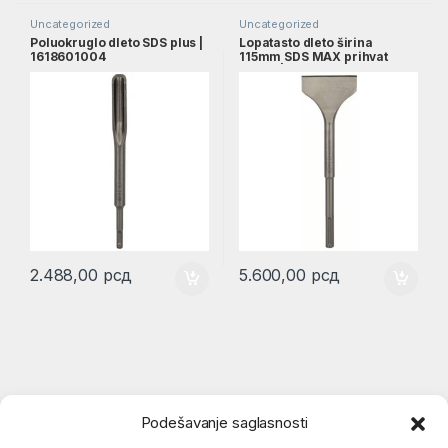
Uncategorized
Uncategorized
Poluokruglo dleto SDS plus |
Lopatasto dleto širina
1618601004
115mm SDS MAX prihvat
Bosch | 1618601007
2.488,00
рсд
5.600,00
рсд
Podešavanje saglasnosti