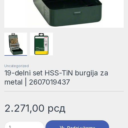
Uncategorized
19-delni set HSS-TiN burgija za
metal | 2607019437
2.271,00
рсд
19-delni set HSS-TiN burgija za metal | 2607019437 količina
Dodaj u korpu