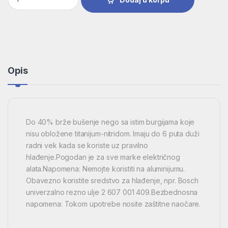
Opis
Do 40% brže bušenje nego sa istim burgijama koje
nisu obložene titanijum-nitridom. Imaju do 6 puta duži
radni vek kada se koriste uz pravilno
hlađenje.Pogodan je za sve marke električnog
alata.Napomena: Nemojte koristiti na aluminijumu.
Obavezno koristite sredstvo za hlađenje, npr. Bosch
univerzalno rezno ulje 2 607 001 409.Bezbednosna
napomena: Tokom upotrebe nosite zaštitne naočare.