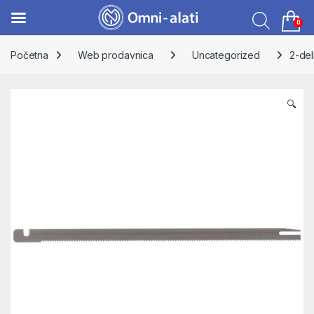
0
Skip to navigation
Skip to content
Početna
Web prodavnica
Uncategorized
2-del
🔍