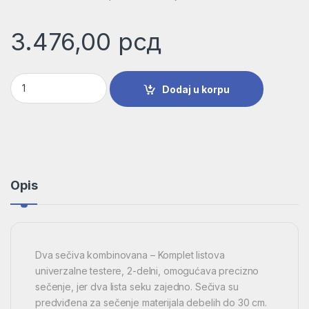
3.476,00
рсд
2-delni komplet listova testere za sekače za penaste materij
Dodaj u korpu
Opis
Dva sečiva kombinovana – Komplet listova
univerzalne testere, 2-delni, omogućava precizno
sečenje, jer dva lista seku zajedno. Sečiva su
predviđena za sečenje materijala debelih do 30 cm.