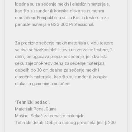
Idealna su za sečenje mekih i elastičnih materijala,
kao što su sunđer ili konjska dlaka sa gumenim
omotačem. Kompatibilna su sa Bosch testerom za
penaste materijale GSG 300 Professional.
Za precizno sečenje mekih materijala u vidu testere
sa dva sečivaKomplet listova univerzalne testere, 2-
delni, omogućava precizno sečenje, jer dva lista
seku zajednoPredviđena za sečenje materijala
debelih do 30 cmIdealna za sečenje mekih i
elastičnih materijala, kao što su sunđer ili konjska
dlaka sa gumenim omotačem
‘
Tehnički podaci:
Materijali: Pena, Guma
Mašine: Sekač za penaste materijale
Tehnički detalji: Debljina radnog predmeta [mm]: 200