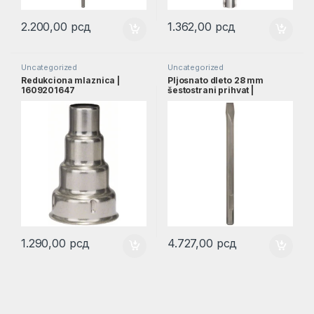
2.200,00
рсд
1.362,00
рсд
Uncategorized
Uncategorized
Redukciona mlaznica |
Pljosnato dleto 28 mm
1609201647
šestostrani prihvat |
1618600206
1.290,00
рсд
4.727,00
рсд