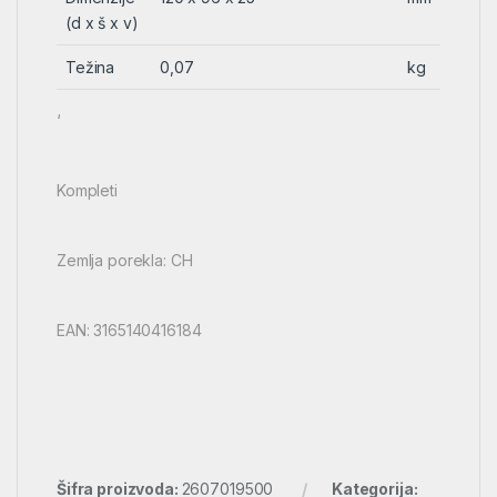
(d x š x v)
Težina
0,07
kg
‘
Kompleti
Zemlja porekla: CH
EAN: 3165140416184
Šifra proizvoda:
2607019500
Kategorija: