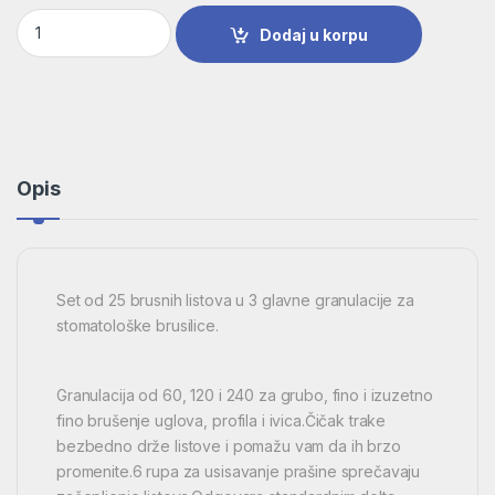
25-delni set brusnih listova za delta-brusilicu, granulacija 6
Dodaj u korpu
Opis
Set od 25 brusnih listova u 3 glavne granulacije za
stomatološke brusilice.
Granulacija od 60, 120 i 240 za grubo, fino i izuzetno
fino brušenje uglova, profila i ivica.Čičak trake
bezbedno drže listove i pomažu vam da ih brzo
promenite.6 rupa za usisavanje prašine sprečavaju