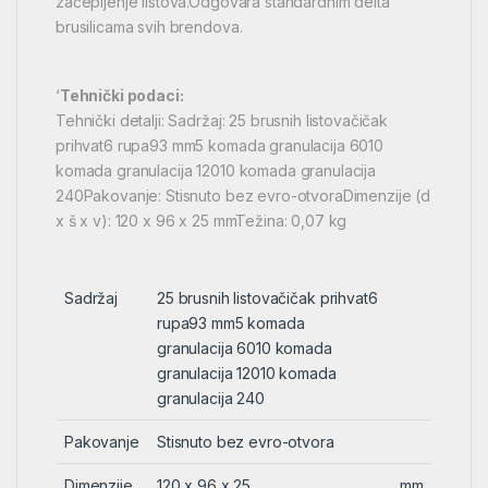
začepljenje listova.Odgovara standardnim delta
brusilicama svih brendova.
‘
Tehnički podaci:
Tehnički detalji: Sadržaj: 25 brusnih listovačičak
prihvat6 rupa93 mm5 komada granulacija 6010
komada granulacija 12010 komada granulacija
240Pakovanje: Stisnuto bez evro-otvoraDimenzije (d
x š x v): 120 x 96 x 25 mmTežina: 0,07 kg
Sadržaj
25 brusnih listovačičak prihvat6
rupa93 mm5 komada
granulacija 6010 komada
granulacija 12010 komada
granulacija 240
Pakovanje
Stisnuto bez evro-otvora
Dimenzije
120 x 96 x 25
mm