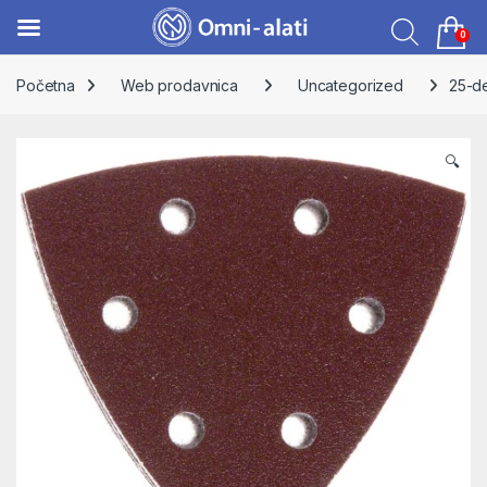
0
Skip to navigation
Skip to content
Početna
Web prodavnica
Uncategorized
25-de
🔍