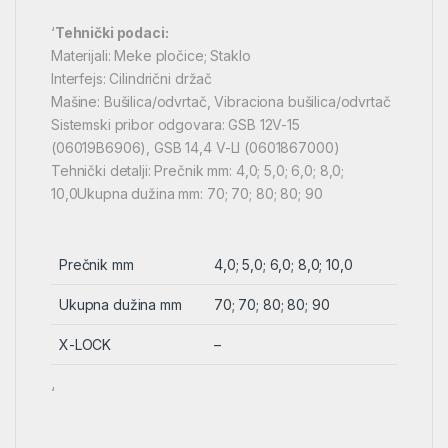
‘
Tehnički podaci:
Materijali: Meke pločice; Staklo
Interfejs: Cilindrični držač
Mašine: Bušilica/odvrtač, Vibraciona bušilica/odvrtač
Sistemski pribor odgovara: GSB 12V-15
(06019B6906), GSB 14,4 V-LI (0601867000)
Tehnički detalji: Prečnik mm: 4,0; 5,0; 6,0; 8,0;
10,0Ukupna dužina mm: 70; 70; 80; 80; 90
Prečnik mm
4,0; 5,0; 6,0; 8,0; 10,0
Ukupna dužina mm
70; 70; 80; 80; 90
X-LOCK
–
‘