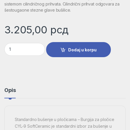
sistemom cilindričnog prihvata. Cilindrični prihvat odgovara za
šestougaone stezne glave bušilice.
3.205,00
рсд
5-delni komplet CYL-9 Ceramic burgija za pločice, 4–10 mm |
Dodaj u korpu
Opis
Standardno bušenje u pločicama – Burgija za pločice
CYL-9 SoftCeramic je standardni izbor za bušenje u