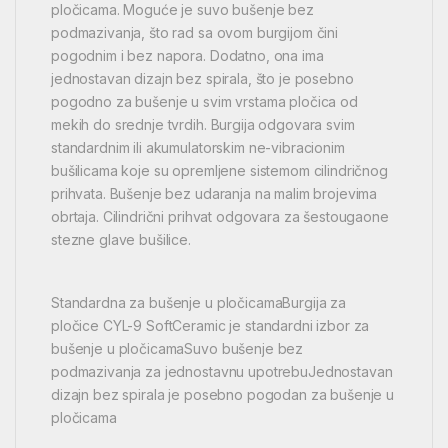
pločicama. Moguće je suvo bušenje bez
podmazivanja, što rad sa ovom burgijom čini
pogodnim i bez napora. Dodatno, ona ima
jednostavan dizajn bez spirala, što je posebno
pogodno za bušenje u svim vrstama pločica od
mekih do srednje tvrdih. Burgija odgovara svim
standardnim ili akumulatorskim ne-vibracionim
bušilicama koje su opremljene sistemom cilindričnog
prihvata. Bušenje bez udaranja na malim brojevima
obrtaja. Cilindrični prihvat odgovara za šestougaone
stezne glave bušilice.
Standardna za bušenje u pločicamaBurgija za
pločice CYL-9 SoftCeramic je standardni izbor za
bušenje u pločicamaSuvo bušenje bez
podmazivanja za jednostavnu upotrebuJednostavan
dizajn bez spirala je posebno pogodan za bušenje u
pločicama