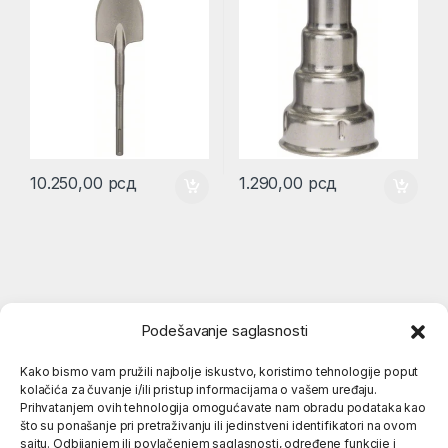
10.250,00
рсд
1.290,00
рсд
Podešavanje saglasnosti
Kako bismo vam pružili najbolje iskustvo, koristimo tehnologije poput
kolačića za čuvanje i/ili pristup informacijama o vašem uređaju.
Popularne kategorije
Prihvatanjem ovih tehnologija omogućavate nam obradu podataka kao
što su ponašanje pri pretraživanju ili jedinstveni identifikatori na ovom
sajtu. Odbijanjem ili povlačenjem saglasnosti, određene funkcije i