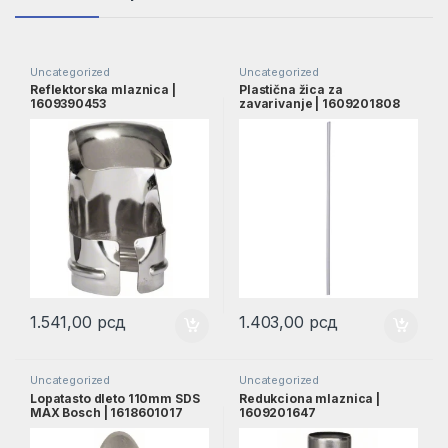
Uncategorized
Uncategorized
Reflektorska mlaznica |
Plastična žica za
1609390453
zavarivanje | 1609201808
1.541,00
рсд
1.403,00
рсд
Uncategorized
Uncategorized
Lopatasto dleto 110mm SDS
Redukciona mlaznica |
MAX Bosch | 1618601017
1609201647