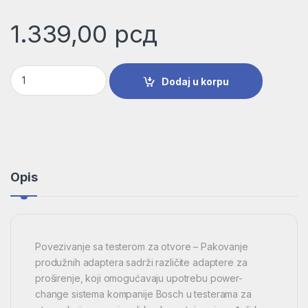
1.339,00
рсд
6-delni set prelaznih adaptera | 2608584682 količina
Dodaj u korpu
Opis
Povezivanje sa testerom za otvore – Pakovanje
produžnih adaptera sadrži različite adaptere za
proširenje, koji omogućavaju upotrebu power-
change sistema kompanije Bosch u testerama za