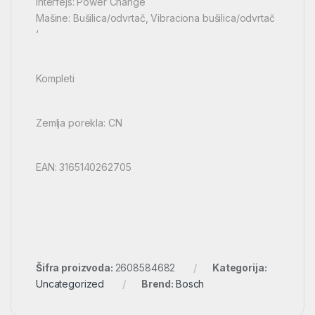
Interfejs: Power Change
Mašine: Bušilica/odvrtač, Vibraciona bušilica/odvrtač
‘
Kompleti
Zemlja porekla: CN
EAN: 3165140262705
Šifra proizvoda:
2608584682
Kategorija:
Uncategorized
Brend:
Bosch