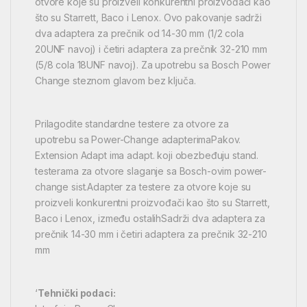
otvore koje su proizveli konkurentni proizvođači kao
što su Starrett, Baco i Lenox. Ovo pakovanje sadrži
dva adaptera za prečnik od 14-30 mm (1/2 cola
20UNF navoj) i četiri adaptera za prečnik 32-210 mm
(5/8 cola 18UNF navoj). Za upotrebu sa Bosch Power
Change steznom glavom bez ključa.
Prilagodite standardne testere za otvore za
upotrebu sa Power-Change adapterimaPakov.
Extension Adapt ima adapt. koji obezbeđuju stand.
testerama za otvore slaganje sa Bosch-ovim power-
change sist.Adapter za testere za otvore koje su
proizveli konkurentni proizvođači kao što su Starrett,
Baco i Lenox, između ostalihSadrži dva adaptera za
prečnik 14-30 mm i četiri adaptera za prečnik 32-210
mm
‘
Tehnički podaci: