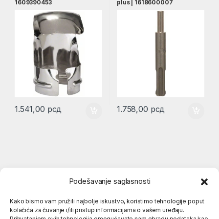
1609390453
plus | 1618600007
1.541,00
рсд
1.758,00
рсд
Podešavanje saglasnosti
Kako bismo vam pružili najbolje iskustvo, koristimo tehnologije poput
kolačića za čuvanje i/ili pristup informacijama o vašem uređaju.
Prihvatanjem ovih tehnologija omogućavate nam obradu podataka kao