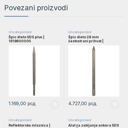
Povezani proizvodi
Uncategorized
Uncategorized
Špic dleto SDS plus |
Špic dleto 28 mm
1618600005
šestostrani prihvat |
1618600019
1.169,00
рсд
4.727,00
рсд
Uncategorized
Uncategorized
Reflektorska mlaznica |
Alat za zabijanje ankera SDS