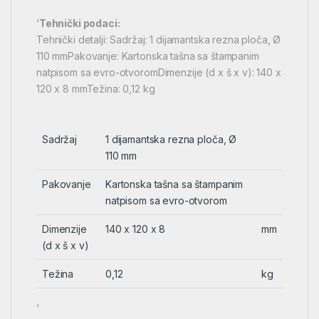
‘
Tehnički podaci:
Tehnički detalji: Sadržaj: 1 dijamantska rezna ploča, Ø
110 mmPakovanje: Kartonska tašna sa štampanim
natpisom sa evro-otvoromDimenzije (d x š x v): 140 x
120 x 8 mmTežina: 0,12 kg
Sadržaj
1 dijamantska rezna ploča, Ø
110 mm
Pakovanje
Kartonska tašna sa štampanim
natpisom sa evro-otvorom
Dimenzije
140 x 120 x 8
mm
(d x š x v)
Težina
0,12
kg
‘