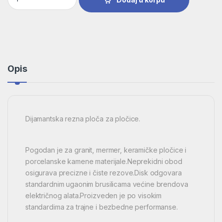
Opis
Dijamantska rezna ploča za pločice.
Pogodan je za granit, mermer, keramičke pločice i
porcelanske kamene materijale.Neprekidni obod
osigurava precizne i čiste rezove.Disk odgovara
standardnim ugaonim brusilicama većine brendova
električnog alata.Proizveden je po visokim
standardima za trajne i bezbedne performanse.