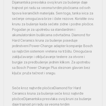
Dijamantska presvlaka ovoj kruni za bušenje daje
trajnost pri radu sa veoma tvrdim pločicama od svih
tipova keramičkih materijala. Sem toga, tanka ivica za
sečenje omogućava brze i čiste rezove. Koristite ovu
krunu za bušenje kada sečete zidne i podne pločice.
Pogodan je za upotrebu sa standardnim i
akumulatorskim bušilicama odvrtačima. Diamond for
Hard Ceramics kruna za bušenje poseduje
jedinstveni Power-Change adapter kompanije Bosch
sa najbržim sistemom vretena na tržištu. Omogućava
zaključavanje i otključavanje testere za otvore i
burgije za predbušenje jednim klikom. Za upotrebu
sa Bosch Power Change Plus steznom glavom bez
ključa: pruža tačnost i snagu.
Seče kroz najtvrđe pločiceDiamond for Hard
Ceramics kruna za bušenje seče kroz najtvrđe
pločiceDijamantska presvlaka ovoj kruni za bušenje
daje trajnost pri radu sa veoma tvrdim