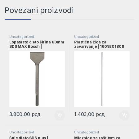
Povezani proizvodi
Uncategorized
Uncategorized
Lopatasto dleto širina 80mm
Plastična žica za
SDS MAX Bosch |
zavarivanje | 1609201808
1618601008
3.800,00
рсд
1.403,00
рсд
Uncategorized
Uncategorized
Špic dleto SDS plus |
Mlaznice sa zaštitom za