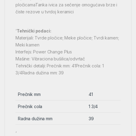
pločicamaTanka ivica za sečenje omogućava brze i
čiste rezove u tvrdoj keramici
‘
Tehnički podaci:
Materijali: Tvrde pločice; Meke pločice; Tvrdi kamen;
Meki kamen
Interfejs: Power Change Plus
Mašine: Vibraciona bušilica/odvrtač
Tehnički detalji: Prečnik mm: 41Prečnik cola: 1
3/4Radna dužina mm: 39
Prečnik mm
41
Prečnik cola
1 3/4
Radna dužina mm
39
‘