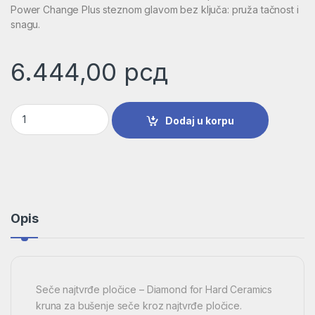
Power Change Plus steznom glavom bez ključa: pruža tačnost i
snagu.
6.444,00
рсд
Dijamantska testera za otvore Diamond for Hard Ceramics |
Dodaj u korpu
Opis
Seče najtvrđe pločice – Diamond for Hard Ceramics
kruna za bušenje seče kroz najtvrđe pločice.