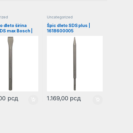
rized
Uncategorized
o dleto širina
Špic dleto SDS plus |
DS max Bosch |
1618600005
0210
,00
рсд
1.169,00
рсд