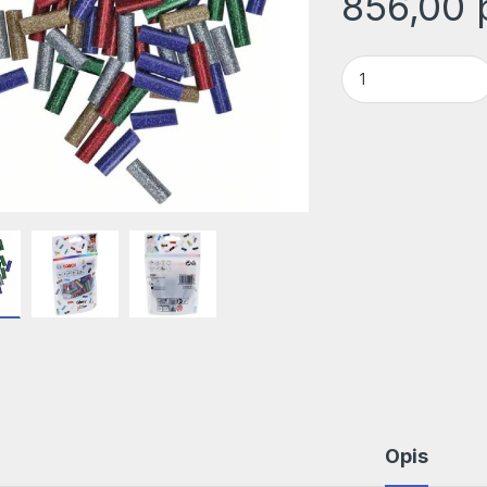
856,00
Gluey štapići lepk
Opis