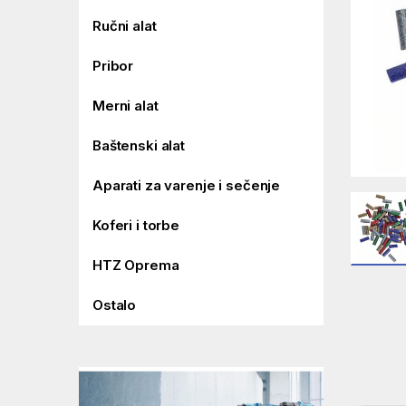
Ručni alat
Pribor
Merni alat
Baštenski alat
Aparati za varenje i sečenje
Koferi i torbe
HTZ Oprema
Ostalo