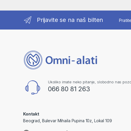
Prijavite se na naš bilten
Pratit
Ukoliko imate neko pitanje, slobodno nas pozo
066 80 81 263
Kontakt
Beograd, Bulevar Mihaila Pupina 10z, Lokal 109