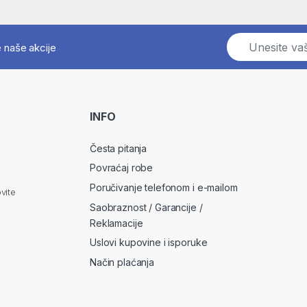
E
e naše akcije
m
a
i
l
*
INFO
Česta pitanja
Povraćaj robe
Poručivanje telefonom i e-mailom
vite
Saobraznost / Garancije /
Reklamacije
Uslovi kupovine i isporuke
Način plaćanja