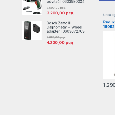
odvrtač l 06039E0004
7.500,00
рсд
3.200,00
рсд
Uncate
Redukc
Bosch Zamo III
16092
Daljinometar + Wheel
adapter l 0603672708
7.680,00
рсд
4.200,00
рсд
1.29