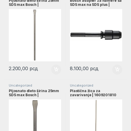
Pljosnato dleto širina 25mm
Bosch adapter za hamere sa
SDS max Bosch |
SDS max na SDS plus |
1618600203
1618598159
2.200,00
рсд
8.100,00
рсд
Uncategorized
Uncategorized
Pljosnato dleto širina 25mm
Plastična žica za
SDS max Bosch |
zavarivanje | 1609201810
1618600210