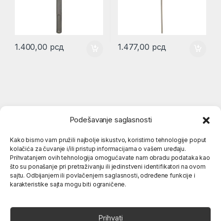
1.400,00
рсд
1.477,00
рсд
Podešavanje saglasnosti
Kako bismo vam pružili najbolje iskustvo, koristimo tehnologije poput
kolačića za čuvanje i/ili pristup informacijama o vašem uređaju.
Popularne kategorije
Prihvatanjem ovih tehnologija omogućavate nam obradu podataka kao
što su ponašanje pri pretraživanju ili jedinstveni identifikatori na ovom
sajtu. Odbijanjem ili povlačenjem saglasnosti, određene funkcije i
karakteristike sajta mogu biti ograničene.
O nama
Prihvati