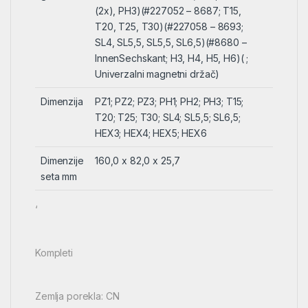
(2x), PH3)(#227052 – 8687; T15,
T20, T25, T30)(#227058 – 8693;
SL4, SL5,5, SL5,5, SL6,5)(#8680 –
InnenSechskant; H3, H4, H5, H6)( ;
Univerzalni magnetni držač)
Dimenzija
PZ1; PZ2; PZ3; PH1; PH2; PH3; T15;
T20; T25; T30; SL4; SL5,5; SL6,5;
HEX3; HEX4; HEX5; HEX6
Dimenzije
160,0 x 82,0 x 25,7
seta mm
‘
Kompleti
Zemlja porekla: CN