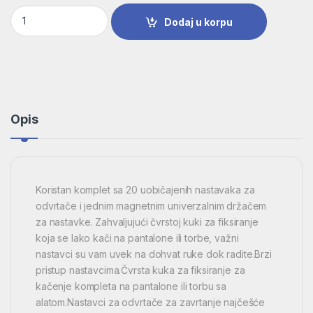
Komplet nastavaka za odvrtače sa kukom za fiksiranje (svetlo
Dodaj u korpu
Opis
Koristan komplet sa 20 uobičajenih nastavaka za
odvrtače i jednim magnetnim univerzalnim držačem
za nastavke. Zahvaljujući čvrstoj kuki za fiksiranje
koja se lako kači na pantalone ili torbe, važni
nastavci su vam uvek na dohvat ruke dok radite.Brzi
pristup nastavcima.Čvrsta kuka za fiksiranje za
kačenje kompleta na pantalone ili torbu sa
alatom.Nastavci za odvrtače za zavrtanje najčešće