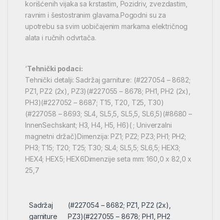
korišćenih vijaka sa krstastim, Pozidriv, zvezdastim,
ravnim i šestostranim glavama.Pogodni su za
upotrebu sa svim uobičajenim markama električnog
alata i ručnih odvrtača.
‘
Tehnički podaci:
Tehnički detalji: Sadržaj garniture: (#227054 – 8682;
PZ1, PZ2 (2x), PZ3)(#227055 – 8678; PH1, PH2 (2x),
PH3)(#227052 – 8687; T15, T20, T25, T30)
(#227058 – 8693; SL4, SL5,5, SL5,5, SL6,5)(#8680 –
InnenSechskant; H3, H4, H5, H6)( ; Univerzalni
magnetni držač)Dimenzija: PZ1; PZ2; PZ3; PH1; PH2;
PH3; T15; T20; T25; T30; SL4; SL5,5; SL6,5; HEX3;
HEX4; HEX5; HEX6Dimenzije seta mm: 160,0 x 82,0 x
25,7
Sadržaj
(#227054 – 8682; PZ1, PZ2 (2x),
garniture
PZ3)(#227055 – 8678; PH1, PH2