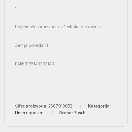
‘
Pojedinačni proizvodi / višestruka pakovanja
Zemlja porekla: IT
EAN: 3165140293143
Šifra proizvoda:
2607019052
Kategorija:
Uncategorized
Brend:
Bosch