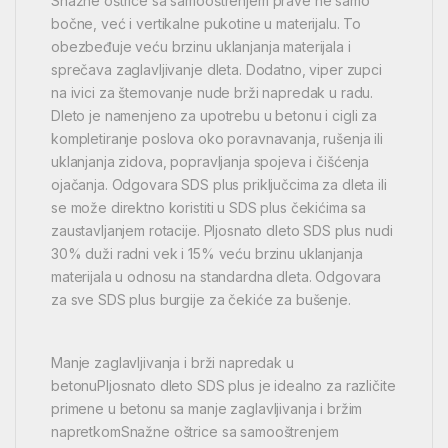
Snažne oštrice sa samooštrenjem prave ne samo
bočne, već i vertikalne pukotine u materijalu. To
obezbeđuje veću brzinu uklanjanja materijala i
sprečava zaglavljivanje dleta. Dodatno, viper zupci
na ivici za štemovanje nude brži napredak u radu.
Dleto je namenjeno za upotrebu u betonu i cigli za
kompletiranje poslova oko poravnavanja, rušenja ili
uklanjanja zidova, popravljanja spojeva i čišćenja
ojačanja. Odgovara SDS plus priključcima za dleta ili
se može direktno koristiti u SDS plus čekićima sa
zaustavljanjem rotacije. Pljosnato dleto SDS plus nudi
30% duži radni vek i 15% veću brzinu uklanjanja
materijala u odnosu na standardna dleta. Odgovara
za sve SDS plus burgije za čekiće za bušenje.
Manje zaglavljivanja i brži napredak u
betonuPljosnato dleto SDS plus je idealno za različite
primene u betonu sa manje zaglavljivanja i bržim
napretkomSnažne oštrice sa samooštrenjem