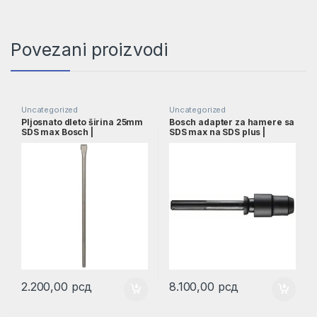
Povezani proizvodi
Uncategorized
Uncategorized
Pljosnato dleto širina 25mm
Bosch adapter za hamere sa
SDS max Bosch |
SDS max na SDS plus |
1618600203
1618598159
2.200,00
рсд
8.100,00
рсд