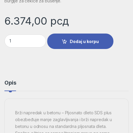
burgije za čekiće za bušenje.
6.374,00
рсд
Pljosnato dleto SDS plus | 2607019052 količina
Dodaj u korpu
Opis
Brži napredak u betonu – Pljosnato dleto SDS plus
obezbeđuje manje zaglavljivanja i brži napredak u
betonu u odnosu na standardna pljosnata dleta.