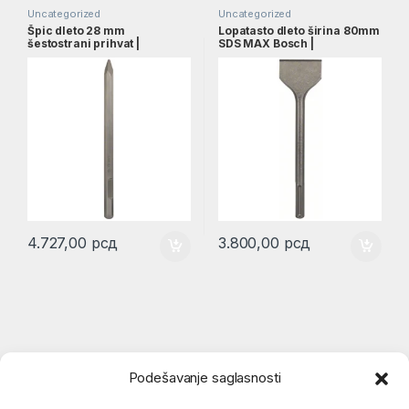
Uncategorized
Uncategorized
Špic dleto 28 mm
Lopatasto dleto širina 80mm
šestostrani prihvat |
SDS MAX Bosch |
1618600019
1618601008
4.727,00
рсд
3.800,00
рсд
Podešavanje saglasnosti