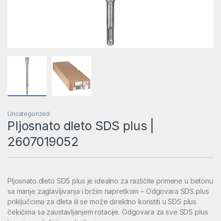
Uncategorized
Pljosnato dleto SDS plus |
2607019052
Pljosnato dleto SDS plus je idealno za različite primene u betonu
sa manje zaglavljivanja i bržim napretkom – Odgovara SDS plus
priključcima za dleta ili se može direktno koristiti u SDS plus
čekićima sa zaustavljanjem rotacije. Odgovara za sve SDS plus