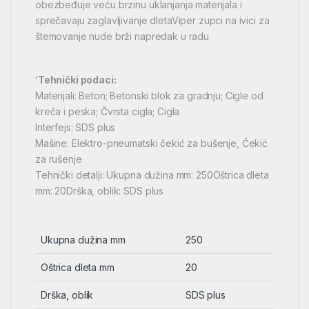
obezbeđuje veću brzinu uklanjanja materijala i
sprečavaju zaglavljivanje dletaViper zupci na ivici za
štemovanje nude brži napredak u radu
‘
Tehnički podaci:
Materijali: Beton; Betonski blok za gradnju; Cigle od
kreča i peska; Čvrsta cigla; Cigla
Interfejs: SDS plus
Mašine: Elektro-pneumatski čekić za bušenje, Čekić
za rušenje
Tehnički detalji: Ukupna dužina mm: 250Oštrica dleta
mm: 20Drška, oblik: SDS plus
Ukupna dužina mm
250
Oštrica dleta mm
20
Drška, oblik
SDS plus