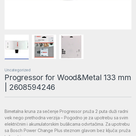
Uncategorized
Progressor for Wood&Metal 133 mm
| 2608594246
Bimetalna kruna za sečenje Progressor pruža 2 puta duži radni
vek nego prethodna verzija – Pogodno je za upotrebu sa svim
električnim i akumulatorskim bušilicama odvrtačima. Za upotrebu
sa Bosch Power Change Plus steznom glavom bez ključa: pruža