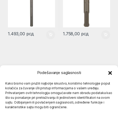
1.493,00
рсд
1.758,00
рсд
Podešavanje saglasnosti
Kako bismo vam pružili najbolje iskustvo, koristimo tehnologije poput
kolačića za čuvanje i/ili pristup informacijama o vašem uređaju.
Popularne kategorije
Prihvatanjem ovih tehnologija omogućavate nam obradu podataka kao
što su ponašanje pri pretraživanju ili jedinstveni identifikatori na ovom
sajtu. Odbijanjem ili povlačenjem saglasnosti, određene funkcije i
karakteristike sajta mogu biti ograničene.
O nama