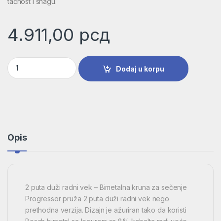
tačnost i snagu.
4.911,00
рсд
Progressor for Wood&Metal 133 mm | 2608594246 količina
Dodaj u korpu
Opis
2 puta duži radni vek – Bimetalna kruna za sečenje
Progressor pruža 2 puta duži radni vek nego
prethodna verzija. Dizajn je ažuriran tako da koristi