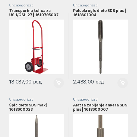
Uncategorized
Uncategorized
Transportna kolica za
Poluokruglo dleto SDS plus |
USH/GSH 27 | 1610795007
1618601004
18.087,00
рсд
2.488,00
рсд
Uncategorized
Uncategorized
Špic dleto SDS max |
Alat za zabijanje ankera SDS
1618600023
plus | 1618600007