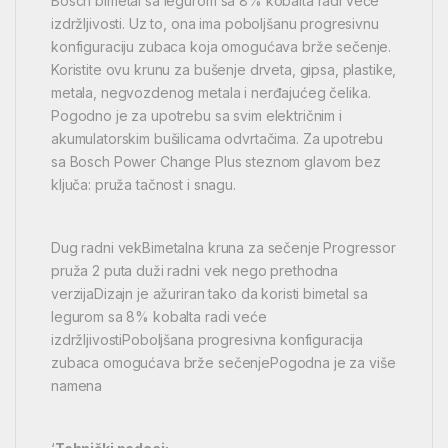
Bosch bimetal sa legurom sa 8% kobalta radi veće
izdržljivosti. Uz to, ona ima poboljšanu progresivnu
konfiguraciju zubaca koja omogućava brže sečenje.
Koristite ovu krunu za bušenje drveta, gipsa, plastike,
metala, negvozdenog metala i nerđajućeg čelika.
Pogodno je za upotrebu sa svim električnim i
akumulatorskim bušilicama odvrtačima. Za upotrebu
sa Bosch Power Change Plus steznom glavom bez
ključa: pruža tačnost i snagu.
Dug radni vekBimetalna kruna za sečenje Progressor
pruža 2 puta duži radni vek nego prethodna
verzijaDizajn je ažuriran tako da koristi bimetal sa
legurom sa 8% kobalta radi veće
izdržljivostiPoboljšana progresivna konfiguracija
zubaca omogućava brže sečenjePogodna je za više
namena