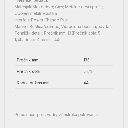
‘
Tehnički podaci:
Materijali: Meko drvo; Gips; Metalne cevi i profili;
Obojeni metali; Plastika
Interfejs: Power Change Plus
Mašine: Bušilica/odvrtač, Vibraciona bušilica/odvrtač
Tehnički detalji: Prečnik mm: 133Prečnik cola: 5
1/4Radna dužina mm: 44
Prečnik mm
133
Prečnik cola
5 1/4
Radna dužina mm
44
‘
Pojedinačni proizvodi / višestruka pakovanja