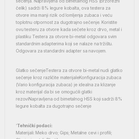
sečenja. Napravljena od bimetalnog HSS (brzorezni
čelik) sadrži 8% legure kobalta, ova testera za
otvore ima manji rizik od lomljenja zubaca i veću
toplotnu otpornost za dugotrajno sečenje. Koristite
ovu testeru za otvore kada sečete kroz drvo, metal i
plastiku Testera za otvore bi-metal odgovara svim
standardnim adapterima koji se nalaze na tržištu.
Odgovara za standardni adapter sa navojem.
Glatko sečenjeTestera za otvore bi-metal nudi glatko
sečenje kroz različite materijaleKonfiguracija zubaca
(Vario konfiguracija zubaca) je idealna za klizanje
kroz materijal da bi se omogućili glatki
rezoviNapravljena od bimetalnog HSS koji sadrži 8%
legure kobalta za dugotrajno sečenje
‘
Tehnički podaci:
Materijali: Meko drvo; Gips; Metalne cevi i profili;