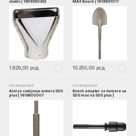
staklo | 1609390452
MAX Bosch | 1618601017
1.829,00
рсд
10.250,00
рсд
Uncategorized
Uncategorized
Alat za zabijanje ankera SDS
Bosch adapter za hamere sa
plus | 1618600007
SDS max na SDS plus |
1618598159