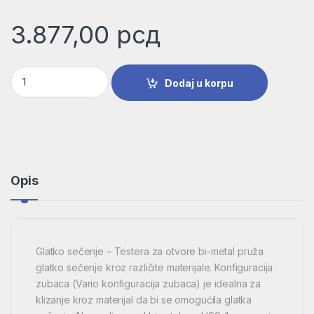
3.877,00
рсд
Testera za otvore HSS-bimetal za standardne adaptere | 260
Dodaj u korpu
Opis
Glatko sečenje – Testera za otvore bi-metal pruža
glatko sečenje kroz različite materijale. Konfiguracija
zubaca (Vario konfiguracija zubaca) je idealna za
klizanje kroz materijal da bi se omogućila glatka