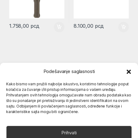
1.758,00
рсд
8.100,00
рсд
Podešavanje saglasnosti
Kako bismo vam pružili najbolje iskustvo, koristimo tehnologije poput
kolačića za čuvanje i/ili pristup informacijama o vašem uređaju.
Popularne kategorije
Prihvatanjem ovih tehnologija omogućavate nam obradu podataka kao
što su ponašanje pri pretraživanju ili jedinstveni identifikatori na ovom
sajtu. Odbijanjem ili povlačenjem saglasnosti, određene funkcije i
karakteristike sajta mogu biti ograničene.
O nama
Prihvati