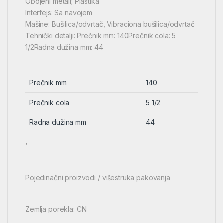
Obojeni metali; Plastika
Interfejs: Sa navojem
Mašine: Bušilica/odvrtač, Vibraciona bušilica/odvrtač
Tehnički detalji: Prečnik mm: 140Prečnik cola: 5
1/2Radna dužina mm: 44
Prečnik mm
140
Prečnik cola
5 1/2
Radna dužina mm
44
‘
Pojedinačni proizvodi / višestruka pakovanja
Zemlja porekla: CN