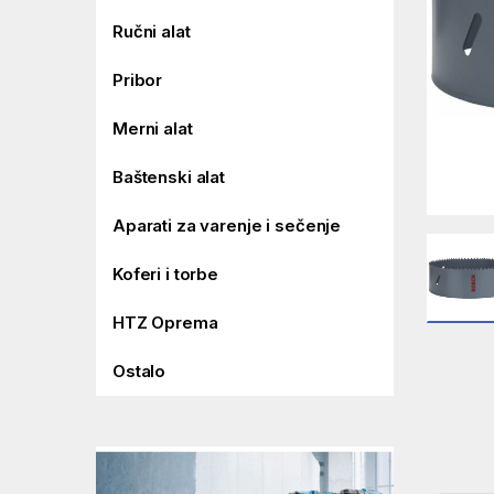
Ručni alat
Pribor
Merni alat
Baštenski alat
Aparati za varenje i sečenje
Koferi i torbe
HTZ Oprema
Ostalo