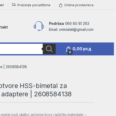
akt
Praćenje porudžbine
Online prodavnica
Podršкa
066 80 81 263
takt
Email: omnialati@gmail.com
0,00
рсд
0
re | 2608584138
 otvore HSS-bimetal za
 adaptere | 2608584138
metal nudi glatko sečenje kroz različite materijale –