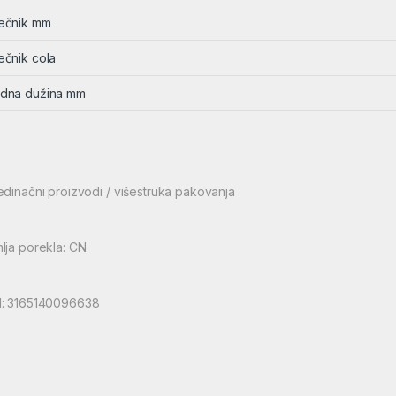
ečnik mm
ečnik cola
dna dužina mm
edinačni proizvodi / višestruka pakovanja
lja porekla: CN
: 3165140096638