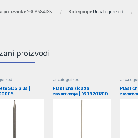
ra proizvoda:
2608584138
Kategorija:
Uncategorized
zani proizvodi
gorized
Uncategorized
Uncatego
leto SDS plus |
Plastična žica za
Plastičn
00005
zavarivanje | 1609201810
zavariv