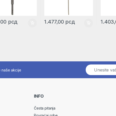
9,00
рсд
1.477,00
рсд
1.403
E
e naše akcije
m
a
i
l
*
INFO
Česta pitanja
Povraćaj robe