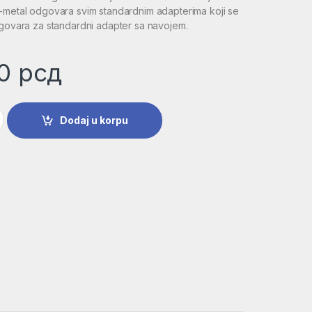
i-metal odgovara svim standardnim adapterima koji se
dgovara za standardni adapter sa navojem.
00
рсд
HSS-bimetal za standardne adaptere | 2608584138 količina
Dodaj u korpu