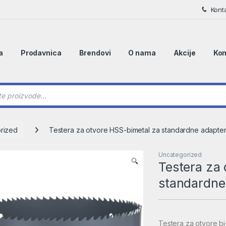
Kont
a
Prodavnica
Brendovi
O nama
Akcije
Kon
 search
rized
Testera za otvore HSS-bimetal za standardne adapte
Uncategorized
🔍
Testera za
standardne
Testera za otvore bi-