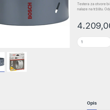
Testera za otvore b
nalaze na tržištu. O
4.209,
Testera za otvore 
Opis