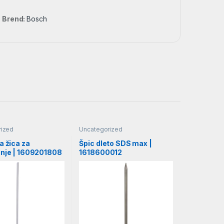
Brend:
Bosch
rized
Uncategorized
a žica za
Špic dleto SDS max |
anje | 1609201808
1618600012