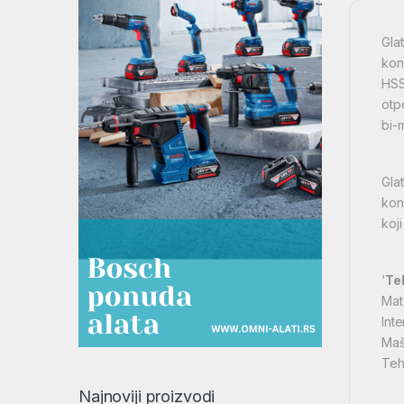
Gla
kon
HSS
otp
bi-
Gla
kon
koj
‘
Te
Mate
Int
Maš
Teh
Najnoviji proizvodi