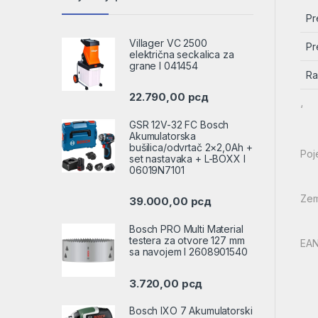
Pr
Villager VC 2500
Pr
električna seckalica za
grane l 041454
Ra
22.790,00
рсд
‘
GSR 12V-32 FC Bosch
Akumulatorska
bušilica/odvrtač 2×2,0Ah +
Poj
set nastavaka + L-BOXX l
06019N7101
Zem
39.000,00
рсд
Bosch PRO Multi Material
testera za otvore 127 mm
EAN
sa navojem l 2608901540
3.720,00
рсд
Bosch IXO 7 Akumulatorski