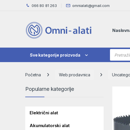
Skip to navigation
Skip to content
066 80 81 263
omnialati@gmail.com
Naslovn
Products
Sve kategorije proizvoda
Početna
Web prodavnica
Uncatego
Popularne kategorije
Električni alat
Akumulatorski alat