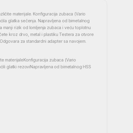
ličite materijale. Konfiguracija zubaca (Vario
ućila glatka sečenja. Napravljena od bimetalnog
 manji rizik od lomljenja zubaca i veću toplotnu
ete kroz drvo, metal i plastiku Testera za otvore
. Odgovara za standardni adapter sa navojem.
te materijaleKonfiguracija zubaca (Vario
ućili glatki rezoviNapravljena od bimetalnog HSS