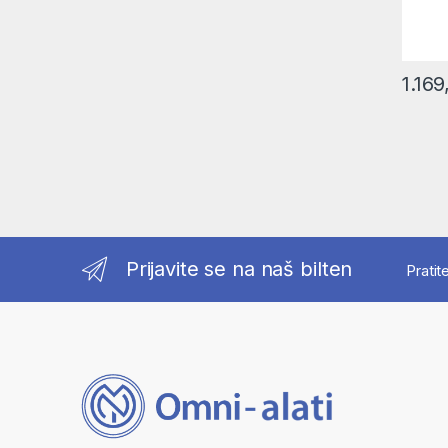
1.16
Prijavite se na naš bilten
Pratit