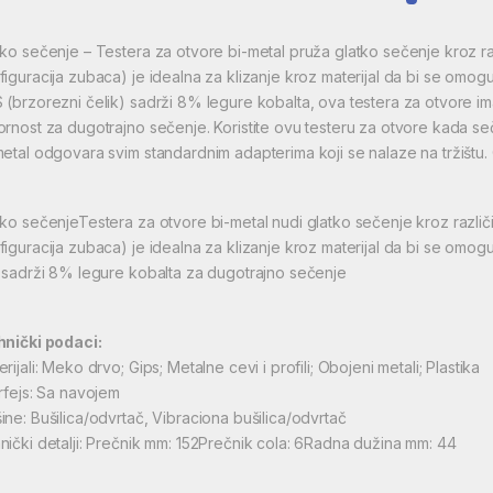
tko sečenje – Testera za otvore bi-metal pruža glatko sečenje kroz raz
figuracija zubaca) je idealna za klizanje kroz materijal da bi se omog
 (brzorezni čelik) sadrži 8% legure kobalta, ova testera za otvore ima
ornost za dugotrajno sečenje. Koristite ovu testeru za otvore kada seč
metal odgovara svim standardnim adapterima koji se nalaze na tržištu
tko sečenjeTestera za otvore bi-metal nudi glatko sečenje kroz različi
figuracija zubaca) je idealna za klizanje kroz materijal da bi se omog
i sadrži 8% legure kobalta za dugotrajno sečenje
hnički podaci:
rijali: Meko drvo; Gips; Metalne cevi i profili; Obojeni metali; Plastika
erfejs: Sa navojem
ine: Bušilica/odvrtač, Vibraciona bušilica/odvrtač
nički detalji: Prečnik mm: 152Prečnik cola: 6Radna dužina mm: 44