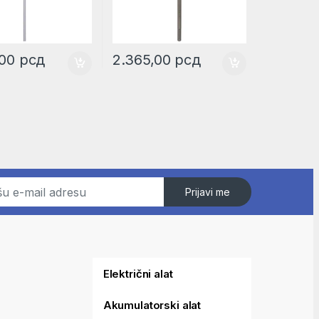
,00
рсд
2.365,00
рсд
Prijavi me
Električni alat
Akumulatorski alat