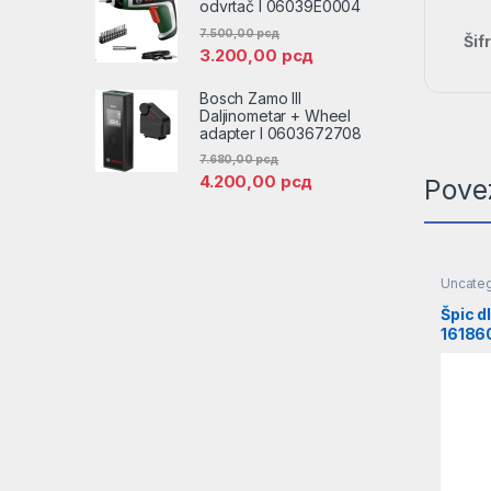
odvrtač l 06039E0004
7.500,00
рсд
Šif
3.200,00
рсд
Bosch Zamo III
Daljinometar + Wheel
adapter l 0603672708
7.680,00
рсд
4.200,00
рсд
Pove
Uncate
Špic d
16186