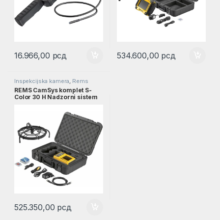
16.966,00
рсд
534.600,00
рсд
Inspekcijska kamera
,
Rems
REMS CamSys komplet S-
Color 30 H Nadzorni sistem
sa elektronskom kamerom l
REMS 175010
525.350,00
рсд