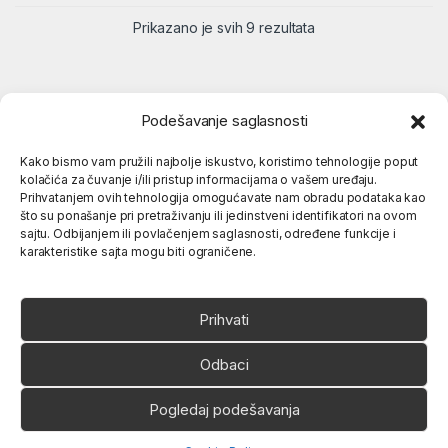
Prikazano je svih 9 rezultata
Podešavanje saglasnosti
Kako bismo vam pružili najbolje iskustvo, koristimo tehnologije poput
kolačića za čuvanje i/ili pristup informacijama o vašem uređaju.
Popularne kategorije
Prihvatanjem ovih tehnologija omogućavate nam obradu podataka kao
što su ponašanje pri pretraživanju ili jedinstveni identifikatori na ovom
sajtu. Odbijanjem ili povlačenjem saglasnosti, određene funkcije i
O nama
karakteristike sajta mogu biti ograničene.
Prihvati
Odbaci
Ukoliko imate neko pitanje,
Pogledaj podešavanja
slobodno nas pozovite
066 80 81 263