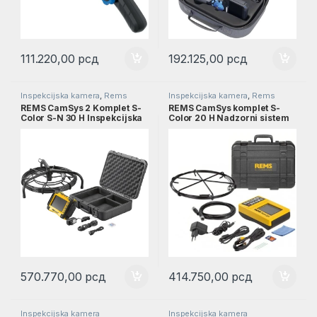
111.220,00
рсд
192.125,00
рсд
Inspekcijska kamera
,
Rems
Inspekcijska kamera
,
Rems
REMS CamSys 2 Komplet S-
REMS CamSys komplet S-
Color S-N 30 H Inspekcijska
Color 20 H Nadzorni sistem
kamera l REMS 175304
sa elektronskom kamerom l
REMS 175007
570.770,00
рсд
414.750,00
рсд
Inspekcijska kamera
Inspekcijska kamera