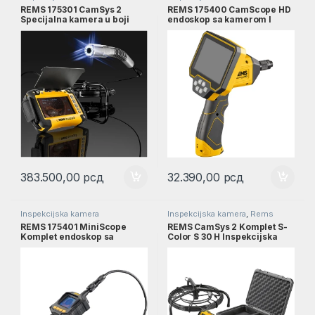
REMS 175301 CamSys 2
REMS 175400 CamScope HD
Specijalna kamera u boji
endoskop sa kamerom l
Komplet S-Color 10 K l
175400
175301
383.500,00
рсд
32.390,00
рсд
Inspekcijska kamera
Inspekcijska kamera
,
Rems
REMS 175401 MiniScope
REMS CamSys 2 Komplet S-
Komplet endoskop sa
Color S 30 H Inspekcijska
kamerom l 175401
kamera l REMS 175303