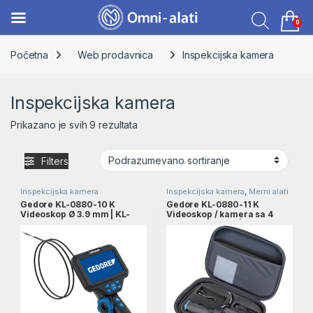
0
Skip to navigation
Skip to content
Početna
Web prodavnica
Inspekcijska kamera
Inspekcijska kamera
Prikazano je svih 9 rezultata
Filters
Inspekcijska kamera
Inspekcijska kamera
,
Merni alati
Gedore KL-0880-10 K
Gedore KL-0880-11 K
Videoskop Ø 3.9 mm | KL-
Videoskop / kamera sa 4
0880-10 K
smera Ø 3.9 mm | KL-0880-
11 K