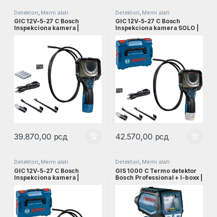
Detektori
,
Merni alati
Detektori
,
Merni alati
GIC 12V-5-27 C Bosch
GIC 12V-5-27 C Bosch
Inspekciona kamera |
Inspekciona kamera SOLO |
0601241400
0601241402
39.870,00
рсд
42.570,00
рсд
Detektori
,
Merni alati
Detektori
,
Merni alati
GIC 12V-5-27 C Bosch
GIS 1000 C Termo detektor
Inspekciona kamera |
Bosch Professional + l-boxx |
0601241401
0601083301