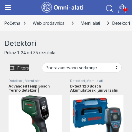
0
Skip to navigation
Skip to content
Početna
Web prodavnica
Merni alati
Detektori
Detektori
Prikaz 1–24 od 35 rezultata
Filters
Detektori
,
Merni alati
Detektori
,
Merni alati
AdvancedTemp Bosch
D-tect 120 Bosch
Termo detektor |
Akumulatorski univerzalni
0603683200
detektor SOLO | 0601081308