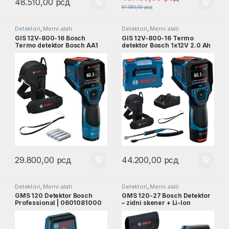
48.510,00
рсд
61.080,00
рсд
Detektori
,
Merni alati
Detektori
,
Merni alati
GIS 12V-800-16 Bosch
GIS 12V-800-16 Termo
Termo detektor Bosch AA1
detektor Bosch 1x12V 2.0 Ah
adapter za baterije, 4 x 1,5 V
+ punjač, torbica, površinska
AA baterije, zaštitna torbica l
temperaturna sonda L-BOXX
0601083B00
l 0601083B01
29.800,00
рсд
44.200,00
рсд
Detektori
,
Merni alati
Detektori
,
Merni alati
GMS 120 Detektor Bosch
GMS 120-27 Bosch Detektor
Professional | 0601081000
– zidni skener + Li-Ion
baterija BA 3,7V l
0601081701