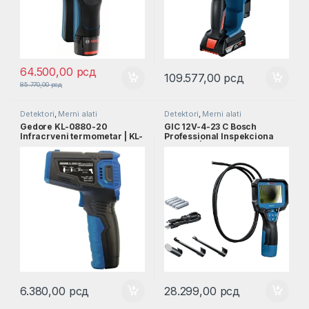
64.500,00
рсд
109.577,00
рсд
85.770,00
рсд
Detektori
,
Merni alati
Detektori
,
Merni alati
Gedore KL-0880-20
GIC 12V-4-23 C Bosch
Infracrveni termometar | KL-
Professional Inspekciona
0880-20
kamera | 0601241500
6.380,00
рсд
28.299,00
рсд