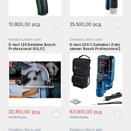
10.800,00
рсд
35.500,00
рсд
Detektori
,
Merni alati
Detektori
,
Merni alati
D-tect 120 Detektor Bosch
D-tect 200 C Detektori Zidni
Professional SOLO |
skener Bosch Professional |
0601081303
0601081600
32.350,00
рсд
83.000,00
рсд
43.000,00
рсд
110.760,00
рсд
Detektori
,
Merni alati
Detektori
,
Merni alati