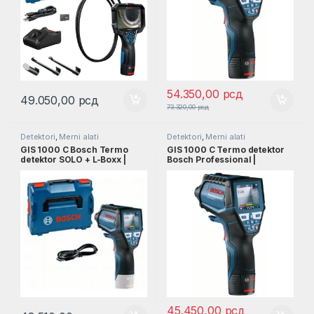
54.350,00
рсд
49.050,00
рсд
73.320,00
рсд
Detektori
,
Merni alati
Detektori
,
Merni alati
GIS 1000 C Bosch Termo
GIS 1000 C Termo detektor
detektor SOLO + L-Boxx |
Bosch Professional |
0601083308
0601083300
45.450,00
рсд