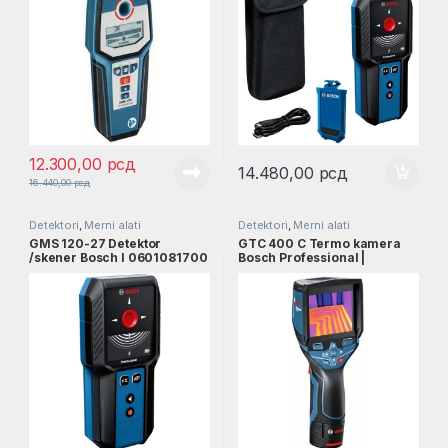
12.300,00
рсд
14.480,00
рсд
16.440,00
рсд
Detektori
,
Merni alati
Detektori
,
Merni alati
GMS 120-27 Detektor
GTC 400 C Termo kamera
/skener Bosch l 0601081700
Bosch Professional |
0601083101