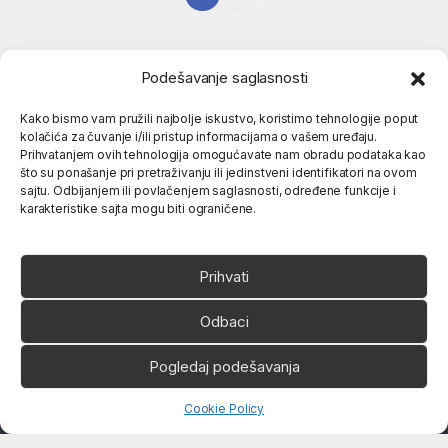
Podešavanje saglasnosti
Kako bismo vam pružili najbolje iskustvo, koristimo tehnologije poput
kolačića za čuvanje i/ili pristup informacijama o vašem uređaju.
Popularne kategorije
Prihvatanjem ovih tehnologija omogućavate nam obradu podataka kao
što su ponašanje pri pretraživanju ili jedinstveni identifikatori na ovom
sajtu. Odbijanjem ili povlačenjem saglasnosti, određene funkcije i
O nama
karakteristike sajta mogu biti ograničene.
Prihvati
Odbaci
Ukoliko imate neko pitanje,
Pogledaj podešavanja
slobodno nas pozovite
066 80 81 263
Open chaty
Cookie Policy