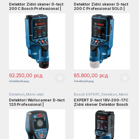
Detektor Zidni skener D-tect
Detektor Zidni skener D-tect
200 C Bosch Professional |
200 C Professional SOLO |
0601081601
0601081608
92.250,00
рсд
85.800,00
рсд
123.000,00
рсд
114.350,00
рсд
Detektori
,
Merni alati
Bosch EXPERT
,
Detektori
,
Merni
alati
Detektori Wallscanner D-tect
EXPERT D-tect 18V-200-17C
120 Professional |
Zidni skener Detektor Bosch
0601081301
| 0601081605