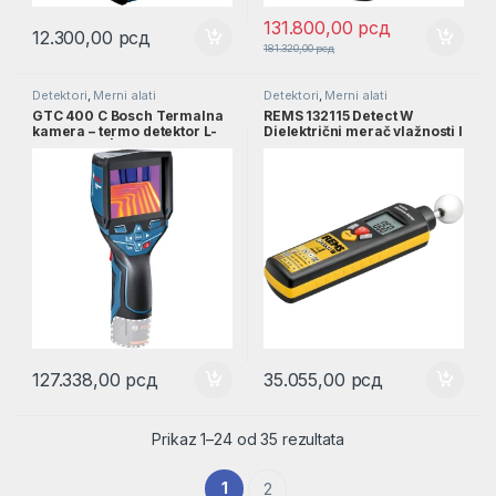
131.800,00
рсд
12.300,00
рсд
181.320,00
рсд
Detektori
,
Merni alati
Detektori
,
Merni alati
GTC 400 C Bosch Termalna
REMS 132115 Detect W
kamera – termo detektor L-
Dielektrični merač vlažnosti l
Boxx SOLO | 0601083108
132115
127.338,00
рсд
35.055,00
рсд
Prikaz 1–24 od 35 rezultata
1
2