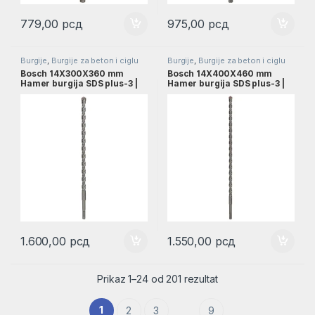
779,00
рсд
975,00
рсд
Burgije
,
Burgije za beton i ciglu
Burgije
,
Burgije za beton i ciglu
SDS PLUS
,
Burgije za beton SDS
SDS PLUS
,
Burgije za beton SDS
Bosch 14X300X360 mm
Bosch 14X400X460 mm
PLUS
,
Pribor
PLUS
,
Pribor
Hamer burgija SDS plus-3 |
Hamer burgija SDS plus-3 |
2608831041
2608831042
1.600,00
рсд
1.550,00
рсд
Prikaz 1–24 od 201 rezultat
1
2
3
9