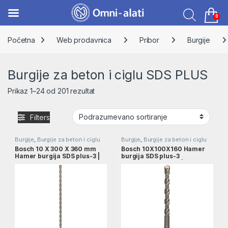
0
Skip to navigation
Skip to content
Početna
Web prodavnica
Pribor
Burgije
Burgije za beton i ciglu SDS PLUS
Prikaz 1–24 od 201 rezultat
Filters
Burgije
,
Burgije za beton i ciglu
Burgije
,
Burgije za beton i ciglu
SDS PLUS
,
Burgije za beton SDS
SDS PLUS
,
Burgije za beton SDS
Bosch 10 X 300 X 360 mm
Bosch 10X100X160 Hamer
PLUS
,
Pribor
PLUS
,
Burgije za zidove i beton
,
Hamer burgija SDS plus-3 |
burgija SDS plus-3
Pribor
2608831029
pakovanje 10 kom. |
2608831120