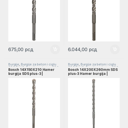
675,00
рсд
6.044,00
рсд
Burgije
,
Burgije za beton i ciglu
Burgije
,
Burgije za beton i ciglu
SDS PLUS
,
Burgije za beton SDS
SDS PLUS
,
Burgije za beton SDS
Bosch 14X150X210 Hamer
Bosch 14X200X260mm SDS
PLUS
,
Pribor
PLUS
,
Pribor
burgija SDS plus-3 |
plus-3 Hamer burgija |
2608831039
2608831040