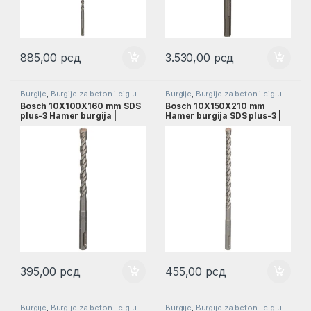
885,00
рсд
3.530,00
рсд
Burgije
,
Burgije za beton i ciglu
Burgije
,
Burgije za beton i ciglu
SDS PLUS
,
Burgije za beton SDS
SDS PLUS
,
Burgije za beton SDS
Bosch 10X100X160 mm SDS
Bosch 10X150X210 mm
PLUS
,
Pribor
PLUS
,
Pribor
plus-3 Hamer burgija |
Hamer burgija SDS plus-3 |
2608831025
2608831026
395,00
рсд
455,00
рсд
Burgije
,
Burgije za beton i ciglu
Burgije
,
Burgije za beton i ciglu