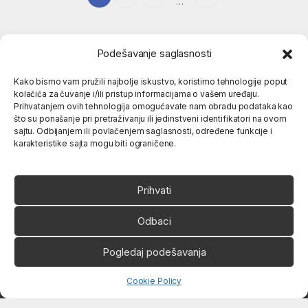
…
Podešavanje saglasnosti
Kako bismo vam pružili najbolje iskustvo, koristimo tehnologije poput
kolačića za čuvanje i/ili pristup informacijama o vašem uređaju.
Popularne kategorije
Prihvatanjem ovih tehnologija omogućavate nam obradu podataka kao
što su ponašanje pri pretraživanju ili jedinstveni identifikatori na ovom
sajtu. Odbijanjem ili povlačenjem saglasnosti, određene funkcije i
O nama
karakteristike sajta mogu biti ograničene.
Prihvati
Odbaci
Ukoliko imate neko pitanje,
Pogledaj podešavanja
slobodno nas pozovite
066 80 81 263
Open chaty
Cookie Policy