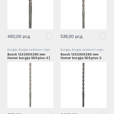
460,00
рсд
539,00
рсд
Burgije
,
Burgije za beton i ciglu
Burgije
,
Burgije za beton i ciglu
SDS PLUS
,
Burgije za beton SDS
SDS PLUS
,
Burgije za beton SDS
Bosch 12X200X260 mm
Bosch 12X200X260 mm
PLUS
,
Pribor
PLUS
,
Pribor
Hamer burgija SDS plus-3 |
Hamer burgija SDS plus-3
2608831034
pakovanje 10 kom. |
2608831124