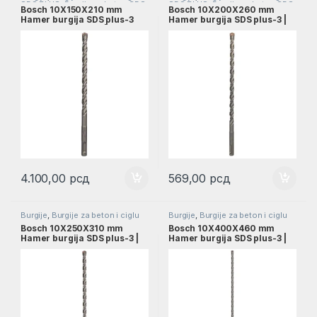
SDS PLUS
,
Burgije za beton SDS
SDS PLUS
,
Burgije za beton SDS
Bosch 10X150X210 mm
Bosch 10X200X260 mm
PLUS
,
Pribor
PLUS
,
Pribor
Hamer burgija SDS plus-3
Hamer burgija SDS plus-3 |
pakovanje 10 kom. |
2608831027
2608831121
4.100,00
рсд
569,00
рсд
Burgije
,
Burgije za beton i ciglu
Burgije
,
Burgije za beton i ciglu
SDS PLUS
,
Burgije za beton SDS
SDS PLUS
,
Burgije za beton SDS
Bosch 10X250X310 mm
Bosch 10X400X460 mm
PLUS
,
Pribor
PLUS
,
Pribor
Hamer burgija SDS plus-3 |
Hamer burgija SDS plus-3 |
2608831028
2608831030