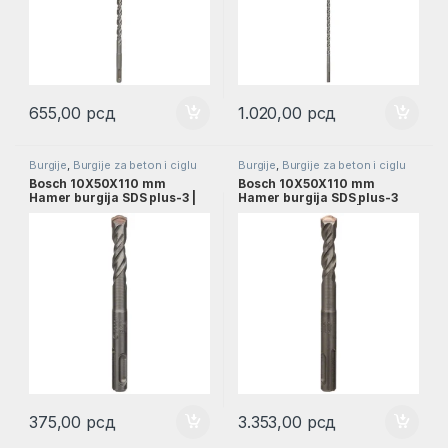
655,00
рсд
1.020,00
рсд
Burgije
,
Burgije za beton i ciglu
Burgije
,
Burgije za beton i ciglu
SDS PLUS
,
Burgije za beton SDS
SDS PLUS
,
Burgije za beton SDS
Bosch 10X50X110 mm
Bosch 10X50X110 mm
PLUS
,
Pribor
PLUS
,
Pribor
Hamer burgija SDS plus-3 |
Hamer burgija SDS plus-3
2608831024
pakovanje 10 kom. |
2608831119
375,00
рсд
3.353,00
рсд