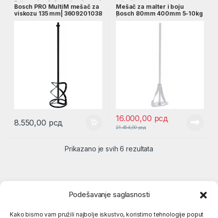
Pribor za mešače i mikseri
mikseri
Bosch PRO MultiM mešač za
Mešač za malter i boju
viskozu 135 mm| 3609201038
Bosch 80mm 400mm 5-10kg
| 2607990025
16.000,00
рсд
8.550,00
рсд
21.454,00
рсд
Prikazano je svih 6 rezultata
Podešavanje saglasnosti
Kako bismo vam pružili najbolje iskustvo, koristimo tehnologije poput