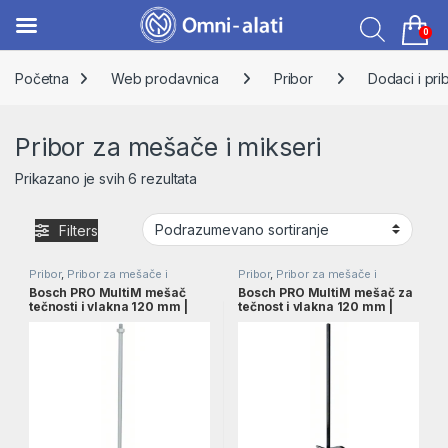
0
Skip to navigation
Skip to content
Početna
Web prodavnica
Pribor
Dodaci i pri
Pribor za mešače i mikseri
Prikazano je svih 6 rezultata
Filters
Pribor
,
Pribor za mešače i
Pribor
,
Pribor za mešače i
mikseri
mikseri
Bosch PRO MultiM mešač
Bosch PRO MultiM mešač za
tečnosti i vlakna 120 mm |
tečnost i vlakna 120 mm |
2607990014
2607990022