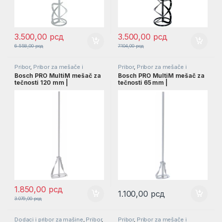
3.500,00
рсд
3.500,00
рсд
6.558,00
рсд
7.104,00
рсд
Pribor
,
Pribor za mešače i
Pribor
,
Pribor za mešače i
mikseri
mikseri
Bosch PRO MultiM mešač za
Bosch PRO MultiM mešač za
tečnosti 120 mm |
tečnosti 65 mm |
2607990029
2607990024
1.850,00
рсд
1.100,00
рсд
3.079,00
рсд
Dodaci i pribor za mašine
,
Pribor
,
Pribor
,
Pribor za mešače i