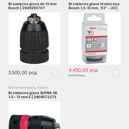
adapter
,
Pribor
adapter
,
Pribor
Brzostezna glava do 13 mm
Brzostezna glava hromirana
Bosch | 2609255707
Bosch 1,5-13 mm, 1/2″ – 20 |
2608572149
4.450,00
рсд
3.500,00
рсд
5.904,00
рсд
Brzostezne glave
,
Futeri i
adapter
,
Pribor
Brzostezna glava SUPRA SK
1.5 – 13 mm E | 2608572273