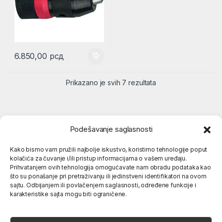
6.850,00
рсд
Prikazano je svih 7 rezultata
Podešavanje saglasnosti
Kako bismo vam pružili najbolje iskustvo, koristimo tehnologije poput
kolačića za čuvanje i/ili pristup informacijama o vašem uređaju.
Popularne kategorije
Prihvatanjem ovih tehnologija omogućavate nam obradu podataka kao
što su ponašanje pri pretraživanju ili jedinstveni identifikatori na ovom
sajtu. Odbijanjem ili povlačenjem saglasnosti, određene funkcije i
O nama
karakteristike sajta mogu biti ograničene.