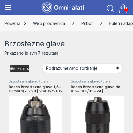
0
Skip to navigation
Skip to content
Početna
Web prodavnica
Pribor
Futeri i adap
Brzostezne glave
Prikazano je svih 7 rezultata
Filters
Brzostezne glave
,
Futeri i
Brzostezne glave
,
Futeri i
adapter
,
Pribor
adapter
,
Pribor
Bosch Brzostezna glava 1,5 –
Bosch Brzostezna glava do
13 mm 1/2″- 20 | 2608572105
0,5 – 10 3/8″ – 24 |
1608572018