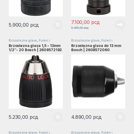
7.100,00
рсд
5.900,00
рсд
9.455,00
рсд
Brzostezne glave
,
Futeri i
Brzostezne glave
,
Futeri i
adapter
,
Pribor
adapter
,
Pribor
Brzostezna glava 1,5 – 13mm
Brzostezna glava do 13 mm
1/2″- 20 Bosch | 2608572182
Bosch | 2608572060
5.230,00
рсд
4.890,00
рсд
Brzostezne glave
,
Futeri i
Brzostezne glave
,
Futeri i