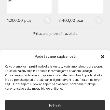
1.200,00
рсд
3.400,00
рсд
Prikazano je svih 2 rezultata
Podešavanje saglasnosti
Kako bismo vam pružili najbolje iskustvo, koristimo tehnologije poput
kolačića za čuvanje i/ili pristup informacijama o vašem uređaju.
Popularne kategorije
Prihvatanjem ovih tehnologija omogućavate nam obradu podataka kao
što su ponašanje pri pretraživanju ili jedinstveni identifikatori na ovom
sajtu. Odbijanjem ili povlačenjem saglasnosti, određene funkcije i
O nama
karakteristike sajta mogu biti ograničene.
Prihvati