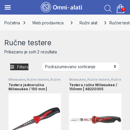
0
Skip to navigation
Skip to content
Početna
Web prodavnica
Ručni alat
Ručne test
Ručne testere
Prikazano je svih 2 rezultata
Filters
Milwaukee
,
Ručne testere
,
Ručne
Milwaukee
,
Ručne testere
,
Ručne
testere
,
Ručni alat
testere
,
Ručni alat
Testera jednoručna
Testera ručna Milwaukee /
Milwaukee / 150 mm |
150mm | 48220305
4932479783